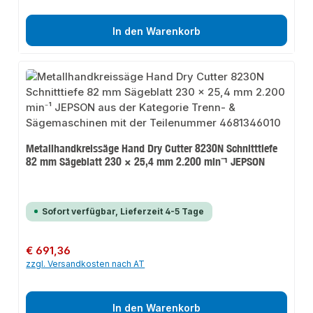
In den Warenkorb
Metallhandkreissäge Hand Dry Cutter 8230N Schnitttiefe
82 mm Sägeblatt 230 × 25,4 mm 2.200 min⁻¹ JEPSON
Sofort verfügbar, Lieferzeit 4-5 Tage
Regulärer Preis:
€ 691,36
zzgl. Versandkosten nach AT
In den Warenkorb