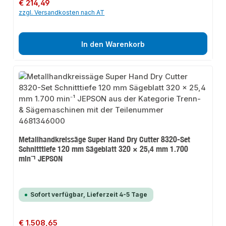
Regulärer Preis:
€ 214,49
zzgl. Versandkosten nach AT
In den Warenkorb
Metallhandkreissäge Super Hand Dry Cutter 8320-Set
Schnitttiefe 120 mm Sägeblatt 320 × 25,4 mm 1.700
min⁻¹ JEPSON
Sofort verfügbar, Lieferzeit 4-5 Tage
Regulärer Preis:
€ 1.508,65