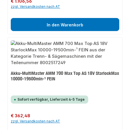
Regulärer Preis:
€ 1.106,56
zzgl. Versandkosten nach AT
In den Warenkorb
Akku-MultiMaster AMM 700 Max Top AS 18V StarlockMax
10000-19500min-¹ FEIN
Sofort verfügbar, Lieferzeit 4-5 Tage
Regulärer Preis:
€ 362,48
zzgl. Versandkosten nach AT