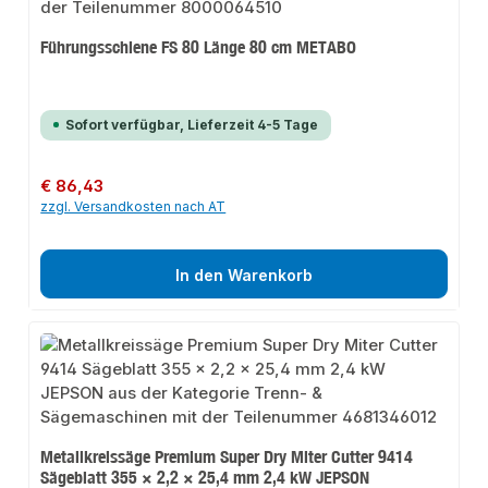
Führungsschiene FS 80 Länge 80 cm METABO
Sofort verfügbar, Lieferzeit 4-5 Tage
Regulärer Preis:
€ 86,43
zzgl. Versandkosten nach AT
In den Warenkorb
Metallkreissäge Premium Super Dry Miter Cutter 9414
Sägeblatt 355 × 2,2 × 25,4 mm 2,4 kW JEPSON