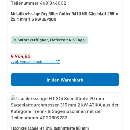
Metallkreissäge Dry Miter Cutter 9410 ND Sägeblatt 255 ×
25,4 mm 1,5 kW JEPSON
Sofort verfügbar, Lieferzeit 4-5 Tage
Regulärer Preis:
€ 964,86
zzgl. Versandkosten nach AT
In den Warenkorb
Tischkreissäge HT 315 Schnitttiefe 90 mm