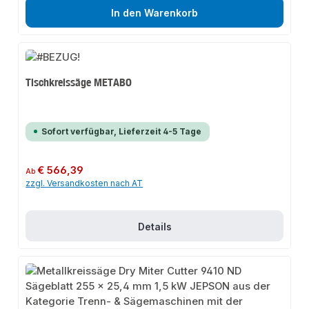
In den Warenkorb
Tischkreissäge METABO
Sofort verfügbar, Lieferzeit 4-5 Tage
Regulärer Preis:
€ 566,39
Ab
zzgl. Versandkosten nach AT
Details