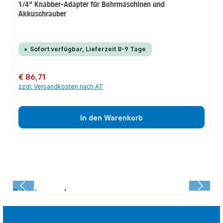
1/4" Knabber-Adapter für Bohrmaschinen und
Akkuschrauber
Sofort verfügbar, Lieferzeit 8-9 Tage
Regulärer Preis:
€ 86,71
zzgl. Versandkosten nach AT
In den Warenkorb
Zuletzt angesehen: