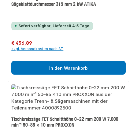
Sägeblattdurchmesser 315 mm 2 kW ATIKA
Sofort verfügbar, Lieferzeit 4-5 Tage
Regulärer Preis:
€ 456,89
zzgl. Versandkosten nach AT
In den Warenkorb
Tischkreissäge FET Schnitthöhe 0–22 mm 200 W 7.000
min⁻¹ 50–85 × 10 mm PROXXON