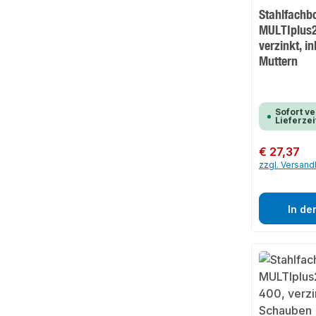
Stahlfachb
MULTIplus2
verzinkt, i
Muttern
Sofort ve
Lieferzei
Regulärer Preis:
€ 27,37
zzgl. Versan
In de