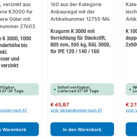
Kragarm K 3000 mit
K 10
Vorrichtung für Steckstift,
doppe
e K 3000, 1000
805 mm, 555 kg, RAL 3000,
2x50
nderhöhe bis
für IPE 120 / 140 / 160
nkl.
sser und
 verzinkt
rfügbar,
Sofort verfügbar,
We
t 37-39 Tage
Lieferzeit 37-39 Tage
Li
Regulärer Preis:
€ 65,87
Regulär
€ 2.
dkosten nach AT
zzgl. Versandkosten nach AT
zzgl.
n Warenkorb
In den Warenkorb