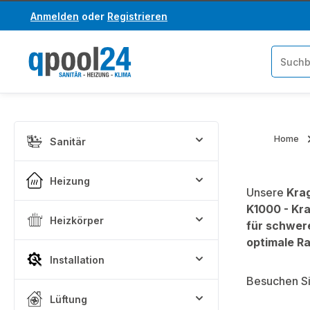
Anmelden
oder
Registrieren
um Hauptinhalt springen
Zur Suche springen
Home
Sanitär
Heizung
Unsere
Kra
K1000 - Kra
Heizkörper
für schwer
optimale R
Installation
Besuchen Si
Lüftung