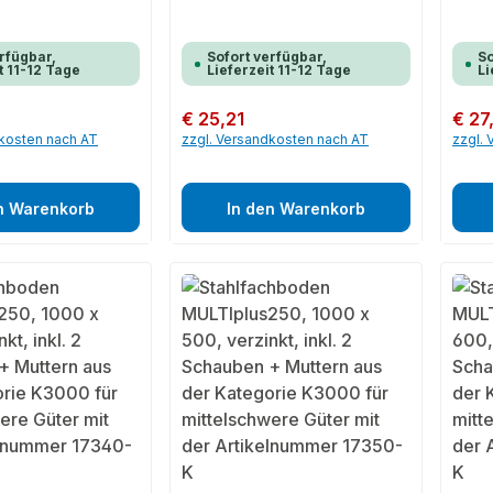
rfügbar,
Sofort verfügbar,
So
t 11-12 Tage
Lieferzeit 11-12 Tage
Li
Regulärer Preis:
€ 25,21
Regulär
€ 27
dkosten nach AT
zzgl. Versandkosten nach AT
zzgl.
n Warenkorb
In den Warenkorb