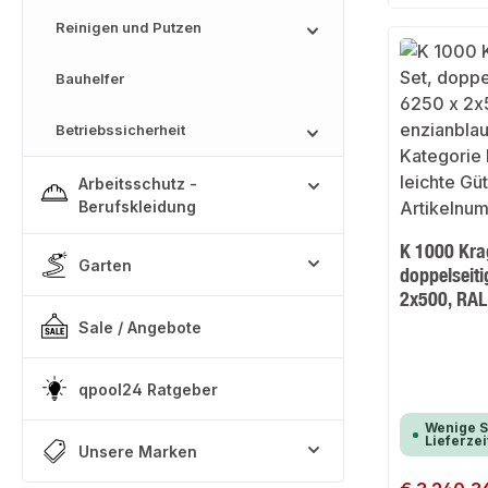
Reinigen und Putzen
Bauhelfer
Betriebssicherheit
Arbeitsschutz -
Berufskleidung
K 1000 Kra
Garten
doppelseiti
2x500, RAL
Sale / Angebote
qpool24 Ratgeber
Wenige S
Lieferzei
Unsere Marken
Regulärer Preis: