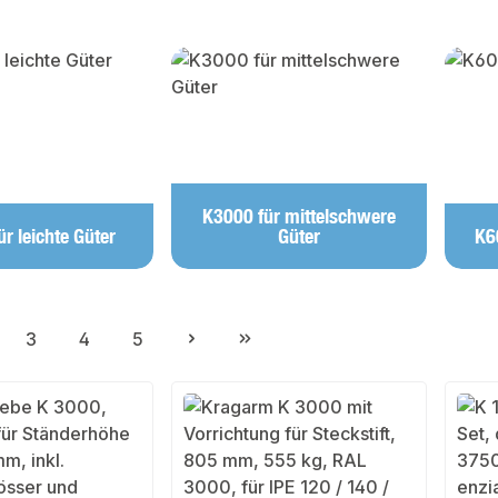
lerie überspringen
K3000 für mittelschwere
r leichte Güter
Güter
K6
3
4
5
ite
Seite
Seite
Seite