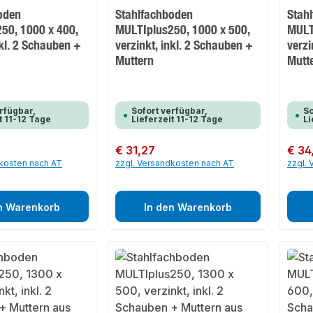
oden
Stahlfachboden
Stah
50, 1000 x 400,
MULTIplus250, 1000 x 500,
MULT
nkl. 2 Schauben +
verzinkt, inkl. 2 Schauben +
verzi
Muttern
Mutt
rfügbar,
Sofort verfügbar,
So
t 11-12 Tage
Lieferzeit 11-12 Tage
Li
Regulärer Preis:
€ 31,27
Regulär
€ 34
dkosten nach AT
zzgl. Versandkosten nach AT
zzgl.
n Warenkorb
In den Warenkorb