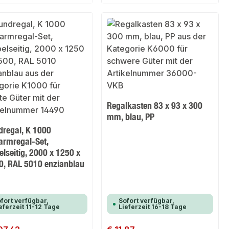
Regalkasten 83 x 93 x 300
mm, blau, PP
dregal, K 1000
armregal-Set,
lseitig, 2000 x 1250 x
0, RAL 5010 enzianblau
fort verfügbar,
Sofort verfügbar,
eferzeit 11-12 Tage
Lieferzeit 16-18 Tage
er Preis:
Regulärer Preis: