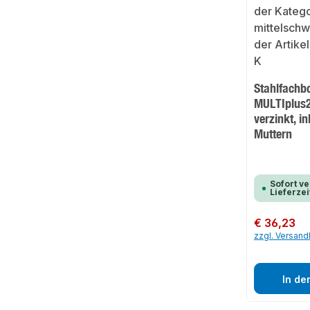
Stahlfachb
MULTIplus2
verzinkt, i
Muttern
Sofort ve
Lieferzei
Regulärer Preis:
€ 36,23
zzgl. Versan
In de