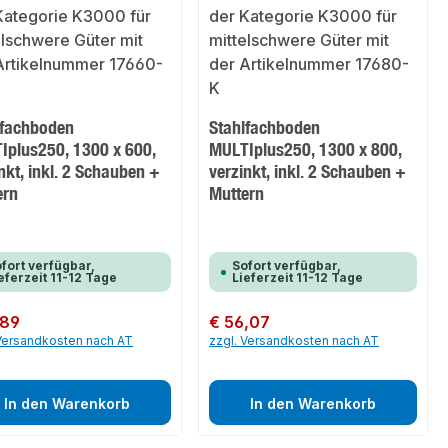
lfachboden
Stahlfachboden
Iplus250, 1300 x 600,
MULTIplus250, 1300 x 800,
nkt, inkl. 2 Schauben +
verzinkt, inkl. 2 Schauben +
ern
Muttern
fort verfügbar,
Sofort verfügbar,
eferzeit 11-12 Tage
Lieferzeit 11-12 Tage
er Preis:
,89
Regulärer Preis:
€ 56,07
 Versandkosten nach AT
zzgl. Versandkosten nach AT
In den Warenkorb
In den Warenkorb