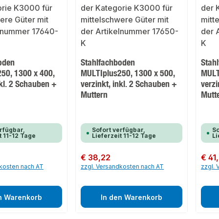
oden
Stahlfachboden
Stah
50, 1300 x 400,
MULTIplus250, 1300 x 500,
MULT
nkl. 2 Schauben +
verzinkt, inkl. 2 Schauben +
verzi
Muttern
Mutt
rfügbar,
Sofort verfügbar,
So
t 11-12 Tage
Lieferzeit 11-12 Tage
Li
Regulärer Preis:
€ 38,22
Regulär
€ 41
dkosten nach AT
zzgl. Versandkosten nach AT
zzgl.
n Warenkorb
In den Warenkorb