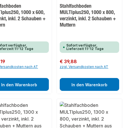
lfachboden
Stahlfachboden
Iplus250, 1000 x 600,
MULTIplus250, 1000 x 800,
nkt, inkl. 2 Schauben +
verzinkt, inkl. 2 Schauben +
ern
Muttern
fort verfügbar,
Sofort verfügbar,
eferzeit 11-12 Tage
Lieferzeit 11-12 Tage
er Preis:
,19
Regulärer Preis:
€ 39,88
 Versandkosten nach AT
zzgl. Versandkosten nach AT
In den Warenkorb
In den Warenkorb