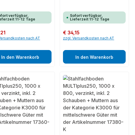
fort verfügbar,
Sofort verfügbar,
eferzeit 11-12 Tage
Lieferzeit 11-12 Tage
er Preis:
,21
Regulärer Preis:
€ 34,15
 Versandkosten nach AT
zzgl. Versandkosten nach AT
In den Warenkorb
In den Warenkorb