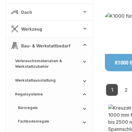
Dach
Kategoriega
Werkzeug
Bau- & Werkstattbedarf
Verbrauchsmaterialien &
K1000 fü
Werkstattzubehör
Werkstattausstattung
1
2
Seite
Se
Regalsysteme
Büroregale
Fachbodenregale