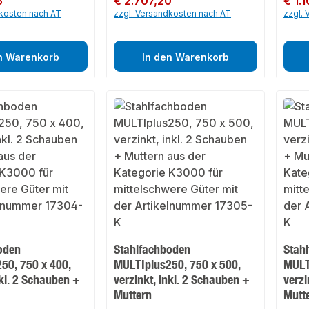
6
€ 2.707,20
€ 1.
dkosten nach AT
zzgl. Versandkosten nach AT
zzgl.
n Warenkorb
In den Warenkorb
oden
Stahlfachboden
Stah
50, 750 x 400,
MULTIplus250, 750 x 500,
MULT
nkl. 2 Schauben +
verzinkt, inkl. 2 Schauben +
verzi
Muttern
Mutt