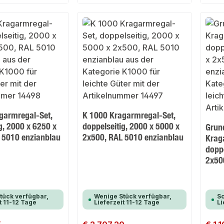
garmregal-Set,
K 1000 Kragarmregal-Set,
g, 2000 x 6250 x
doppelseitig, 2000 x 5000 x
Grun
 5010 enzianblau
2x500, RAL 5010 enzianblau
Krag
doppe
2x50
tück verfügbar,
Wenige Stück verfügbar,
So
t 11-12 Tage
Lieferzeit 11-12 Tage
Li
Regulärer Preis:
Regulär