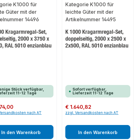
00 Kragarmregal-Set,
K 1000 Kragarmregal-Set,
lseitig, 2000 x 3750 x
doppelseitig, 2000 x 2500 x
0, RAL 5010 enzianblau
2x500, RAL 5010 enzianblau
nige Stück verfügbar,
Sofort verfügbar,
eferzeit 11-12 Tage
Lieferzeit 11-12 Tage
er Preis:
174,00
Regulärer Preis:
€ 1.640,82
 Versandkosten nach AT
zzgl. Versandkosten nach AT
In den Warenkorb
In den Warenkorb