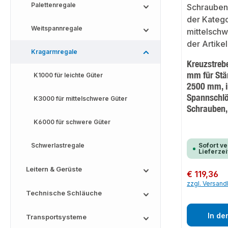
Palettenregale
Weitspannregale
Kragarmregale
Kreuzstreb
mm für Stä
K1000 für leichte Güter
2500 mm, i
Spannschlö
K3000 für mittelschwere Güter
Schrauben,
K6000 für schwere Güter
Schwerlastregale
Sofort ve
Lieferzei
Leitern & Gerüste
Regulärer Preis:
€ 119,36
zzgl. Versan
Technische Schläuche
In de
Transportsysteme