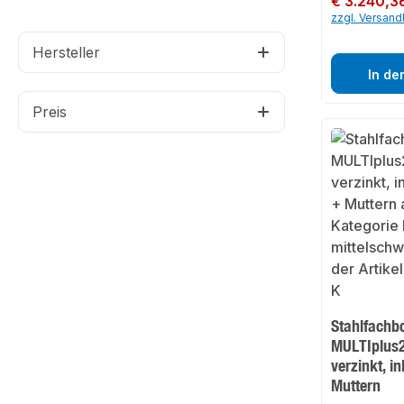
€ 3.240,3
zzgl. Versan
Hersteller
In de
Preis
Stahlfachb
MULTIplus2
verzinkt, i
Muttern