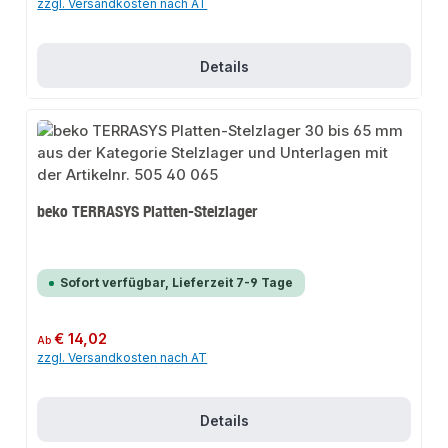
zzgl. Versandkosten nach AT
Details
beko TERRASYS Platten-Stelzlager
Sofort verfügbar, Lieferzeit 7-9 Tage
Regulärer Preis:
€ 14,02
Ab
zzgl. Versandkosten nach AT
Details