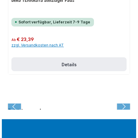
Sofort verfügbar, Lieferzeit 7-9 Tage
Regulärer Preis:
€ 23,39
Ab
zzgl. Versandkosten nach AT
Details
Zuletzt angesehen: