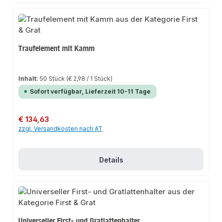
Traufelement mit Kamm
Inhalt:
50 Stück
(€ 2,98 / 1 Stück)
Sofort verfügbar, Lieferzeit 10-11 Tage
Regulärer Preis:
€ 134,63
zzgl. Versandkosten nach AT
Details
Universeller First- und Gratlattenhalter