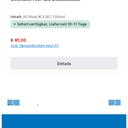
Inhalt:
25 Stück
(€ 3,35 / 1 Stück)
Sofort verfügbar, Lieferzeit 10-11 Tage
Regulärer Preis:
€ 81,00
zzgl. Versandkosten nach AT
Details
Zuletzt angesehen: