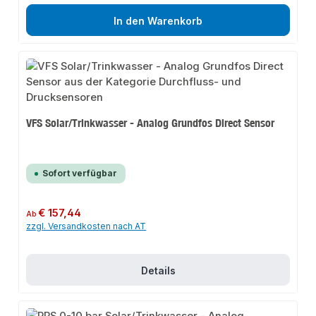
In den Warenkorb
VFS Solar/Trinkwasser - Analog Grundfos Direct Sensor
Sofort verfügbar
Regulärer Preis:
€ 157,44
Ab
zzgl. Versandkosten nach AT
Details