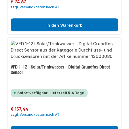
Regulärer Preis:
€ 74,67
zzgl. Versandkosten nach AT
In den Warenkorb
VFD 1-12 l Solar/Trinkwasser - Digital Grundfos Direct
Sensor
Sofort verfügbar, Lieferzeit 5-6 Tage
Regulärer Preis:
€ 157,44
zzgl. Versandkosten nach AT