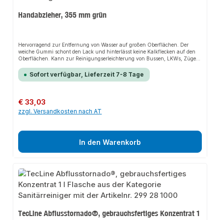
Handabzieher, 355 mm grün
Hervorragend zur Entfernung von Wasser auf großen Oberflächen. Der
weiche Gummi schont den Lack und hinterlässt keine Kalkflecken auf den
Oberflächen. Kann zur Reinigungs­erleichterung von Bussen, LKWs, Zügen
usw. auf Aluminium-­Stiel montiert werden.Größe: 47 x 200 x 355 mmFarbe:
schwarz/grün
Sofort verfügbar, Lieferzeit 7-8 Tage
Regulärer Preis:
€ 33,03
zzgl. Versandkosten nach AT
In den Warenkorb
TecLine Abflusstornado®, gebrauchsfertiges Konzentrat 1