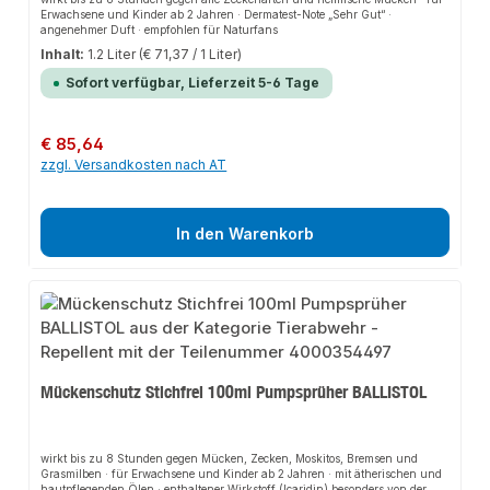
Erwachsene und Kinder ab 2 Jahren · Dermatest-Note „Sehr Gut“ ·
angenehmer Duft · empfohlen für Naturfans
Inhalt:
1.2 Liter
(€ 71,37 / 1 Liter)
Sofort verfügbar, Lieferzeit 5-6 Tage
Regulärer Preis:
€ 85,64
zzgl. Versandkosten nach AT
In den Warenkorb
Mückenschutz Stichfrei 100ml Pumpsprüher BALLISTOL
wirkt bis zu 8 Stunden gegen Mücken, Zecken, Moskitos, Bremsen und
Grasmilben · für Erwachsene und Kinder ab 2 Jahren · mit ätherischen und
hautpflegenden Ölen · enthaltener Wirkstoff (Icaridin) besonders von der