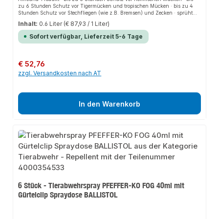
zu 6 Stunden Schutz vor Tigermücken und tropischen Mücken · bis zu 4
Stunden Schutz vor Stechfliegen (wie z.B. Bremsen) und Zecken · sprüht
auch kopfüber · ab 2 Jahren geeignet · frei von Konservierungsstoffen ·
Inhalt:
0.6 Liter
(€ 87,93 / 1 Liter)
geruchsneutrale und nicht fettende Formel · Flasche besteht zu 30% aus
Post-Consumer-Recycling-Kunststoff · enthält 20% Icaridin, einen Wirkstoff
Sofort verfügbar, Lieferzeit 5-6 Tage
der neuesten Generation, der Insekten sehr effektiv abwehrt
Regulärer Preis:
€ 52,76
zzgl. Versandkosten nach AT
In den Warenkorb
6 Stück - Tierabwehrspray PFEFFER-KO FOG 40ml mit
Gürtelclip Spraydose BALLISTOL