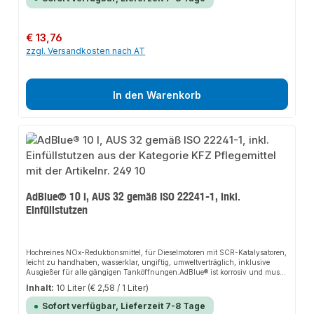
Sprühdruck.AnwendungsbereicheLöst hartnäckigste Verschmutzungen,
entfernt Öle und Harzkrusten, Syntheseöl- und Siliconrückstände auf
Bremsen, Kupplungen und Motorteilen. Zum Entfetten und Aktivieren von
Teilen vor dem Verkleben und Lackieren.
Regulärer Preis:
€ 13,76
zzgl. Versandkosten nach AT
In den Warenkorb
AdBlue® 10 l, AUS 32 gemäß ISO 22241-1, inkl.
Einfüllstutzen
Hochreines NOx-Reduktionsmittel, für Dieselmotoren mit SCR-Katalysatoren,
leicht zu handhaben, wasserklar, ungiftig, umweltverträglich, inklusive
Ausgießer für alle gängigen Tanköffnungen.AdBlue® ist korrosiv und muss
in speziellen Gebinden bei empfohlenen Temperaturen von 0° C bis ca. +25°
Inhalt:
10 Liter
(€ 2,58 / 1 Liter)
C gelagert werden.Unter +11° C wird das Produkt fest, kann jedoch nach dem
Erwärmen weiterverwendet werden. Bei Temperaturen über +35° C beginnt
Sofort verfügbar, Lieferzeit 7-8 Tage
die Zersetzung des Produktes und macht dies unbrauchbar. Daher sollten die