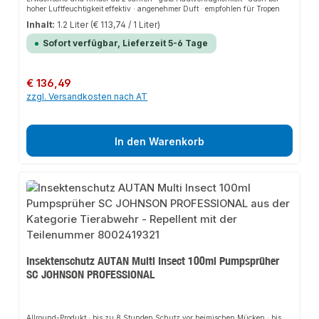
hoher Luftfeuchtigkeit effektiv · angenehmer Duft · empfohlen für Tropen
Inhalt:
1.2 Liter
(€ 113,74 / 1 Liter)
Sofort verfügbar, Lieferzeit 5-6 Tage
Regulärer Preis:
€ 136,49
zzgl. Versandkosten nach AT
In den Warenkorb
Insektenschutz AUTAN Multi Insect 100ml Pumpsprüher
SC JOHNSON PROFESSIONAL
Allround-Produkt · bis zu 8 Stunden Schutz vor heimischen Mücken · bis