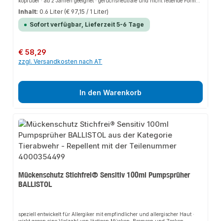
kopfüber · ab 2 Jahren geeignet · geruchsneutrale und nicht fettende Formel
· Flasche besteht zu 30% aus Post-Consumer-Recycling-Kunststoff · enthält
Inhalt:
0.6 Liter
(€ 97,15 / 1 Liter)
25% Icaridin, einen hocheffektiven Wirkstoff der neuesten Generation
Sofort verfügbar, Lieferzeit 5-6 Tage
Regulärer Preis:
€ 58,29
zzgl. Versandkosten nach AT
In den Warenkorb
Mückenschutz Stichfrei® Sensitiv 100ml Pumpsprüher
BALLISTOL
speziell entwickelt für Allergiker mit empfindlicher und allergischer Haut ·