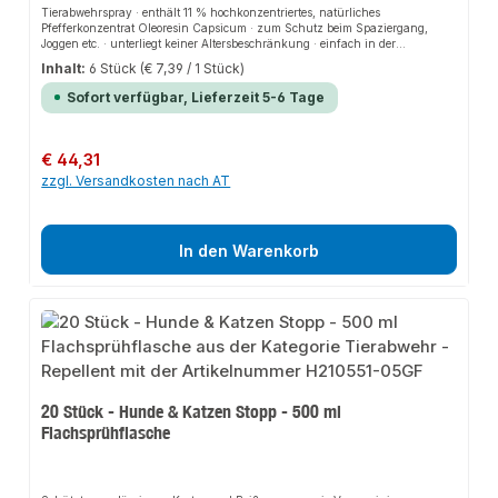
Tierabwehrspray · enthält 11 % hochkonzentriertes, natürliches
Pfefferkonzentrat Oleoresin Capsicum · zum Schutz beim Spaziergang,
Joggen etc. · unterliegt keiner Altersbeschränkung · einfach in der
Handhabung, sehr effektiv in der Wirkung · mit Gürtelclip zur Befestigung ·
Inhalt:
6 Stück
(€ 7,39 / 1 Stück)
bietet als FOG (Sprühnebel) eine hohe Treffsicherheit bis zu 3 Metern · mit
Panikverschluss, der unabsichtliches Sprühen verhindert · Schutzklappe
Sofort verfügbar, Lieferzeit 5-6 Tage
mit Federfunktion zum einfachen AuslösenWeitere technische
Eigenschaften:· Inhalt: 40ml· Ausführung: mit Gürtelclip· Gebinde:
Spraydose
Regulärer Preis:
€ 44,31
zzgl. Versandkosten nach AT
In den Warenkorb
20 Stück - Hunde & Katzen Stopp - 500 ml
Flachsprühflasche