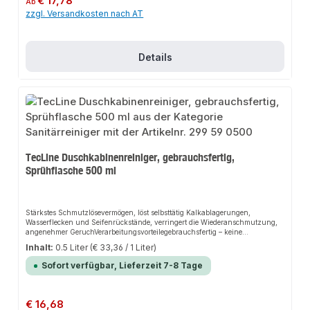
€ 17,78
Ab
der Klebstoffreste von Schutzfolien und Etiketten, auch auf
zzgl. Versandkosten nach AT
Acrylbadewannen, entfernt problemlos Dichtmittelreste im KFZ und
Heizung/Sanitär-Bereich, kann zum Säubern von Kabelenden verwendet
werden (z. B. bei Schrumpfmuffenmontage) Nicht für Leder, frisch lackierte
Flächen und farbechte Textilien geeignet!
Details
TecLine Duschkabinenreiniger, gebrauchsfertig,
Sprühflasche 500 ml
Stärkstes Schmutzlösevermögen, löst selbsttätig Kalkablagerungen,
Wasserflecken und Seifenrückstände, verringert die Wiederanschmutzung,
angenehmer GeruchVerarbeitungsvorteilegebrauchsfertig – keine
zusätzlichen Arbeitsschritte, garantiert schnelle
Inhalt:
0.5 Liter
(€ 33,36 / 1 Liter)
ErgebnisseAnwendungsbereichefür die spezielle Anwendung in
Duschkabinen und Nasszellen
Sofort verfügbar, Lieferzeit 7-8 Tage
Regulärer Preis:
€ 16,68