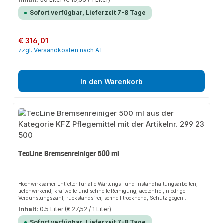
eloxierte Alulfelgen, Chromfelgen, hochglanzpolierte Alufelgen und High-
Gloss-Felgen, Stahlfelgen, Radzierblenden (vorab an unauffälliger Stelle
Sofort verfügbar, Lieferzeit 7-8 Tage
auf Materialverträglichkeit prüfen).AnwendungsbereicheKfz-Handwerk,
Agrar-Landtechnik, Zweiradhandel.
Regulärer Preis:
€ 316,01
zzgl. Versandkosten nach AT
In den Warenkorb
TecLine Bremsenreiniger 500 ml
Hochwirksamer Entfetter für alle Wartungs- und Instandhaltungsarbeiten,
tiefenwirkend, kraftvolle und schnelle Reinigung, acetonfrei, niedrige
Verdunstungszahl, rückstandsfrei, schnell trocknend, Schutz gegen
sofortiges Nachrosten, enthält keine aromatischen oder halogenierten
Inhalt:
0.5 Liter
(€ 27,52 / 1 Liter)
Kohlenwasserstoffe.VerarbeitungsvorteileUniversell einsetzbar, zuverlässig in
der Anwendung, gute Dosierbarkeit und gezieltes Auftragen, hoher
Sofort verfügbar, Lieferzeit 7-8 Tage