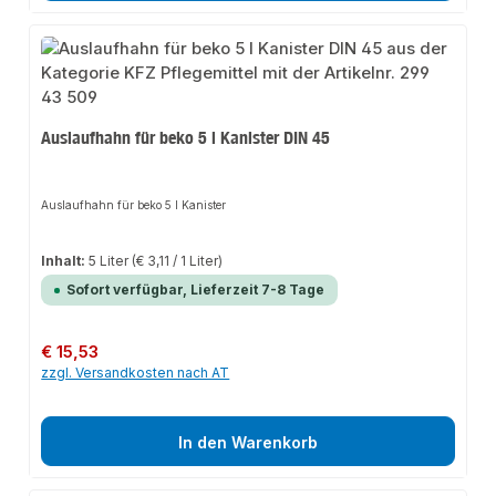
Auslaufhahn für beko 5 l Kanister DIN 45
Auslaufhahn für beko 5 l Kanister
Inhalt:
5 Liter
(€ 3,11 / 1 Liter)
Sofort verfügbar, Lieferzeit 7-8 Tage
Regulärer Preis:
€ 15,53
zzgl. Versandkosten nach AT
In den Warenkorb