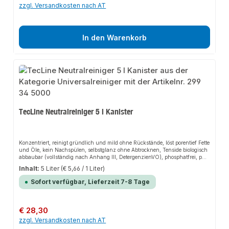
zzgl. Versandkosten nach AT
In den Warenkorb
TecLine Neutralreiniger 5 l Kanister
Konzentriert, reinigt gründlich und mild ohne Rückstände, löst porentief Fette
und Öle, kein Nachspülen, selbstglanz ohne Abtrocknen, Tenside biologisch
abbaubar (vollständig nach Anhang III, DetergenzienVO), phosphatfrei, pH-
neutral.VerarbeitungsvorteileHohes Schmutztrage- und Fettlösevermögen,
Inhalt:
5 Liter
(€ 5,66 / 1 Liter)
einfache Verarbeitung.AnwendungsbereicheFür alle Flächen, die mit Wasser
gereinigt werden, z.B. Fußböden, Fliesen, Türen, Fensterrahmen,
Sofort verfügbar, Lieferzeit 7-8 Tage
Kunststoffflächen und Geräte, zum manuellen Geschirrspülen geeignet.
Regulärer Preis:
€ 28,30
zzgl. Versandkosten nach AT