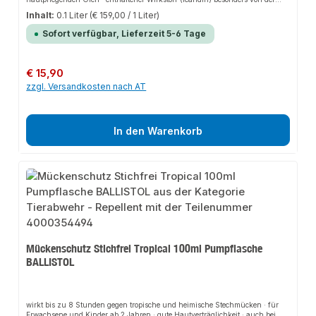
WHO (Weltgesundheitsorganisation) befürwortet · dermatologisch und
Inhalt:
0.1 Liter
(€ 159,00 / 1 Liter)
allergologisch mit ″Sehr Gut″ getestet · schützt die Haut vor Austrocknung ·
feine Duftnote · angenehm kühlende Wirkung · in skandinavischen
Sofort verfügbar, Lieferzeit 5-6 Tage
Wäldern, Afrika und in den Tropen erprobt
Regulärer Preis:
€ 15,90
zzgl. Versandkosten nach AT
In den Warenkorb
Mückenschutz Stichfrei Tropical 100ml Pumpflasche
BALLISTOL
wirkt bis zu 8 Stunden gegen tropische und heimische Stechmücken · für
Erwachsene und Kinder ab 2 Jahren · gute Hautverträglichkeit · auch bei