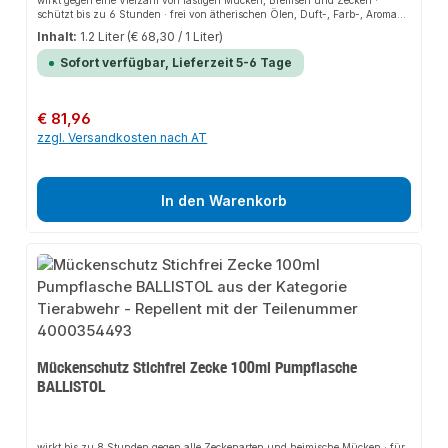
wirkt gegen eine Vielzahl von lästigen Mücken, Bremsen und Zecken ·
schützt bis zu 6 Stunden · frei von ätherischen Ölen, Duft-, Farb-, Aroma-
und Konservierungsstoffen · auch geeignet für Kontaktallergiker und
Inhalt:
1.2 Liter
(€ 68,30 / 1 Liter)
Asthmatiker · getestet und empfohlen vom DAAB (Deutscher Allergie-und
Asthmabund e. V.) · sehr geringer, kaum wahrnehmbarer Duft · hochwertige,
Sofort verfügbar, Lieferzeit 5-6 Tage
leicht abbaubare Inhaltstoffe · eingestellt auf den natürlichen, leicht sauren
pH-Wert der Haut · sehr angenehmes, leichtes Gefühl auf der Haut, klebt
nicht · hinterlässt keine Flecken auf Textilien
Regulärer Preis:
€ 81,96
zzgl. Versandkosten nach AT
In den Warenkorb
Mückenschutz Stichfrei Zecke 100ml Pumpflasche
BALLISTOL
wirkt bis zu 8 Stunden gegen alle Zeckenarten und heimische Mücken · für