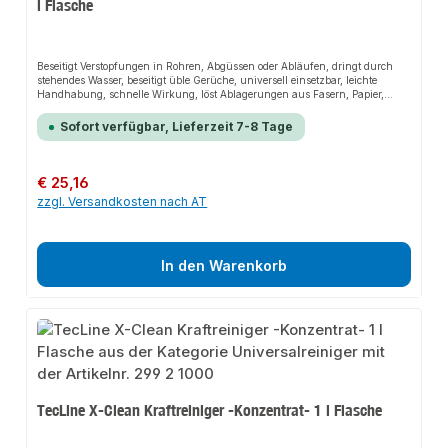
l Flasche
Beseitigt Verstopfungen in Rohren, Abgüssen oder Abläufen, dringt durch
stehendes Wasser, beseitigt üble Gerüche, universell einsetzbar, leichte
Handhabung, schnelle Wirkung, löst Ablagerungen aus Fasern, Papier,
Haar, Seife, Küchenabfällen, Fett u. v. m., tensid-, chlor- und
phosphatfreiVerarbeitungsvorteilegebrauchsfertig – keine zusätzlichen
Sofort verfügbar, Lieferzeit 7-8 Tage
Arbeitsschritte, garantiert schnelle Ergebnisse, hohe Materialdichte, erreicht
auch tiefliegende VerschlüsseAnwendungsbereiche bei hartnäckigen
Verstopfungen in Küche, Bad und WC
Regulärer Preis:
€ 25,16
zzgl. Versandkosten nach AT
In den Warenkorb
TecLine X-Clean Kraftreiniger -Konzentrat- 1 l Flasche