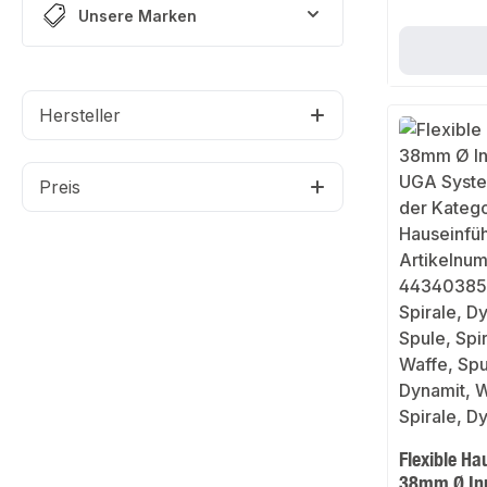
Spiralschlauch
Unsere Marken
Sortiment finde
Verbindungsstüc
für den Anschlu
Hersteller
Preis
Flexible H
38mm Ø In