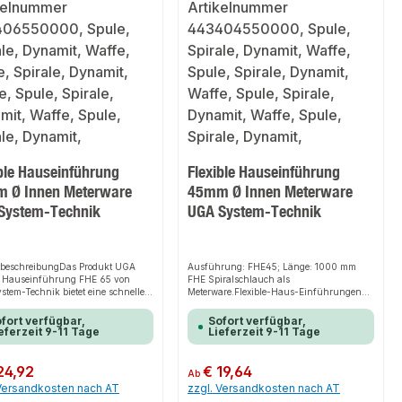
ble Hauseinführung
Flexible Hauseinführung
 Ø Innen Meterware
45mm Ø Innen Meterware
System-Technik
UGA System-Technik
tbeschreibungDas Produkt UGA
Ausführung: FHE45; Länge: 1000 mm
le Hauseinführung FHE 65 von
FHE Spiralschlauch als
tem-Technik bietet eine schnelle,
Meterware.Flexible-Haus-Einführungen
e und sichere Lösung zur
FHE zum gas- und wasserdichten
rung von Kabeln und Leitungen in
Einführen von Kabeln oder Leitungen aller
fort verfügbar,
Sofort verfügbar,
. Dank des stabilen
Art. Der Spiralschlauch überzeugt durch
eferzeit 9-11 Tage
Lieferzeit 9-11 Tage
rsystems sorgt es für perfekten Halt
flexiblen, stoßfesten Kunststoff mit
st sich flexibel an verschiedene
Expansionsdicht-Beschichtung. Sollte
reiche an. Das robuste Design
Ihnen keine dieser Längen zusagen, so
er Preis:
24,92
Regulärer Preis:
€ 19,64
Ab
 einfache Montage machen dieses
wenden Sie sich an uns unter --
 Versandkosten nach AT
zzgl. Versandkosten nach AT
 zu einer zuverlässigen Wahl für
Bestellungen@uga.eu -- Wir bieten Ihnen