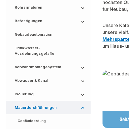
höchsten Qu
Rohrarmaturen
für Neubau, 
Befestigungen
Unsere Kat
unsere vielf
Gebäudeautomation
Mehrsparte
um
Haus- u
Trinkwasser-
Ausdehnungsgefäße
Vorwandmontagesystem
Kategoriega
Abwasser & Kanal
Isolierung
Mauerdurchführungen
Geb
Gebäudeerdung