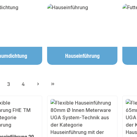
aumdichtung
Hauseinführung
3
4
ite
Seite
Seite
useinführung 20 -