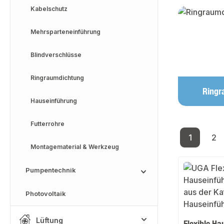
Kabelschutz
Mehrsparteneinführung
Blindverschlüsse
Ringraumdichtung
Ringr
Hauseinführung
Futterrohre
1
2
Seite
Se
Montagematerial & Werkzeug
Pumpentechnik
Photovoltaik
Lüftung
Flexible Ha