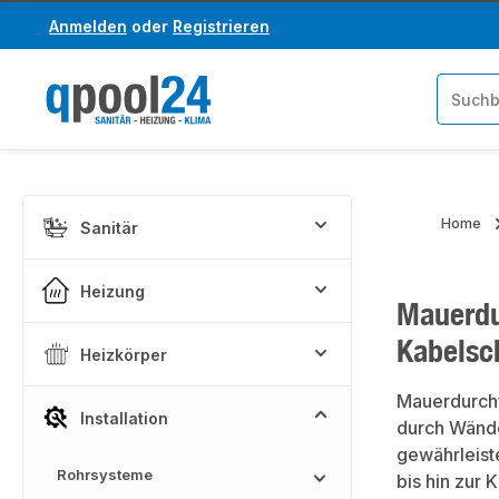
Anmelden
oder
Registrieren
um Hauptinhalt springen
Zur Suche springen
Home
Sanitär
Heizung
Mauerdu
Kabelsc
Heizkörper
Mauerdurchf
Installation
durch Wände
gewährleiste
Rohrsysteme
bis hin zur