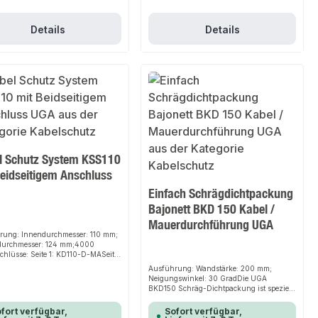
 Anschluss.
Verbindungsstücke sowie weitere Produkte
für den Anschluss.
Details
Details
l Schutz System KSS110
Beidseitigem Anschluss
Einfach Schrägdichtpackung
Bajonett BKD 150 Kabel /
Mauerdurchführung UGA
rung: Innendurchmesser: 110 mm;
urchmesser: 124 mm;4000
hlüsse: Seite 1: KD110-D-MASeite
10-D-MADie Kabel-Schutz-Systeme
Ausführung: Wandstärke: 200 mm;
n UGA schützen Kabel zuverlässig
Neigungswinkel: 30 GradDie UGA
chtigkeit und mechanischen
BKD150 Schräg-Dichtpackung ist speziell
kungen außerdem wird eine Gas-
für schräg geführte Kabel im Winkel von
uckwasserdichte Verbindung
30º, 45º oder 60º entwickelt worden. Dies
fort verfügbar,
Sofort verfügbar,
t. Unsere Kabel-Schutz-Systeme