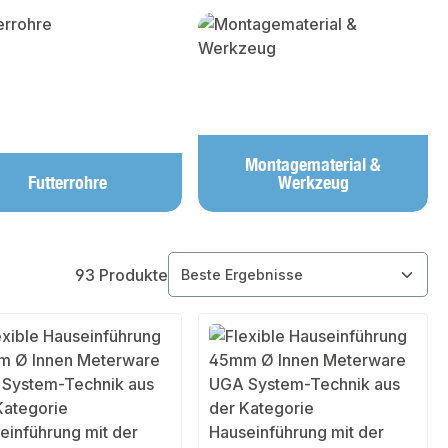
Montagematerial &
Futterrohre
Werkzeug
93 Produkte