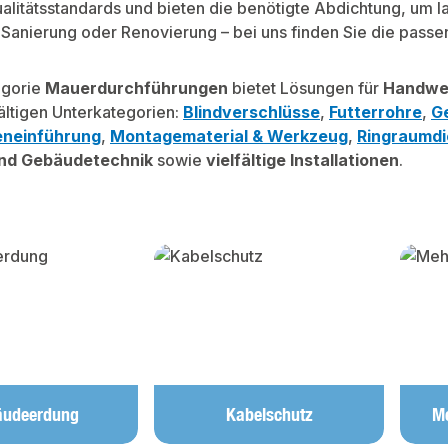
alitätsstandards und bieten die benötigte Abdichtung, um 
Sanierung oder Renovierung – bei uns finden Sie die passen
egorie
Mauerdurchführungen
bietet Lösungen für
Handwe
ältigen Unterkategorien:
Blindverschlüsse
,
Futterrohre
,
G
neinführung
,
Montagematerial & Werkzeug
,
Ringraumd
nd Gebäudetechnik
sowie
vielfältige Installationen
.
lerie überspringen
äudeerdung
Kabelschutz
Me