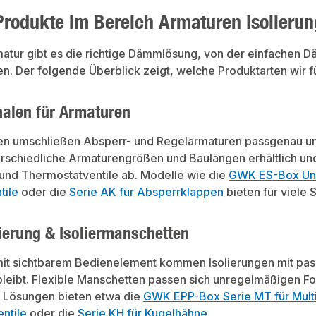
Produkte im Bereich Armaturen Isolierun
matur gibt es die richtige Dämmlösung, von der einfachen 
n. Der folgende Überblick zeigt, welche Produktarten wir f
len für Armaturen
 umschließen Absperr- und Regelarmaturen passgenau und 
terschiedliche Armaturengrößen und Baulängen erhältlich u
 und Thermostatventile ab. Modelle wie die
GWK ES-Box Uni 
tile
oder die
Serie AK für Absperrklappen
bieten für viele
lierung & Isoliermanschetten
 mit sichtbarem Bedienelement kommen Isolierungen mit pas
bleibt. Flexible Manschetten passen sich unregelmäßigen F
 Lösungen bieten etwa die
GWK EPP-Box Serie MT für Multi
ntile
oder die
Serie KH für Kugelhähne
.