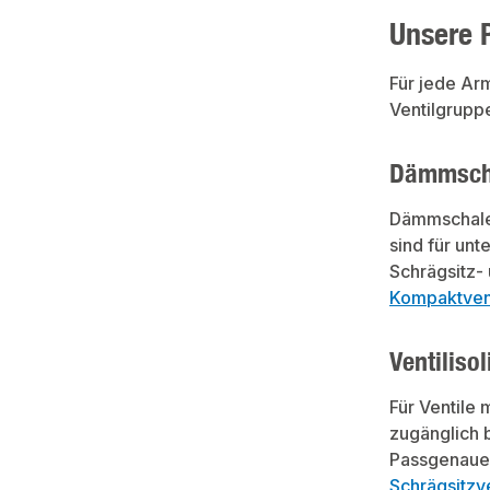
Unsere 
Für jede Ar
Ventilgruppe
Dämmscha
Dämmschalen
sind für un
Schrägsitz-
Kompaktven
Ventiliso
Für Ventile
zugänglich 
Passgenaue
Schrägsitzve