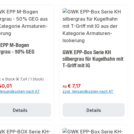
EPP M-Bogen
ergrau - 50% GEG
GWK EPP-Box Serie KH
silbergrau für Kugelhahn mit
T-Griff mit IG
:
4 Stück
(€ 7,69 / 1 Stück)
er Preis:
40,01
Regulärer Preis:
€ 7,17
Ab
 Versandkosten nach AT
zzgl. Versandkosten nach AT
Details
Details