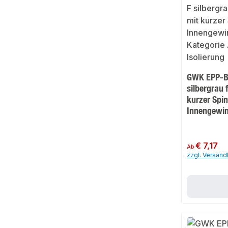
GWK EPP-Bo
silbergrau 
kurzer Spi
Innengewi
Regulärer Preis:
€ 7,17
Ab
zzgl. Versan