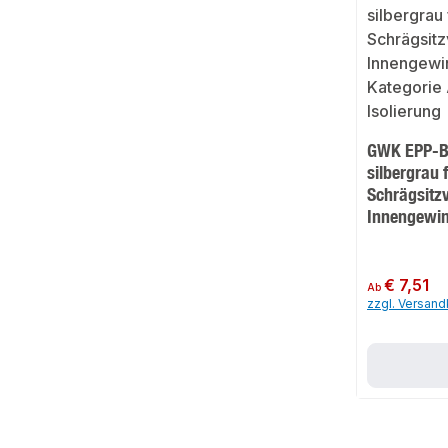
GWK EPP-B
silbergrau 
Schrägsitzv
Innengewi
Regulärer Preis:
€ 7,51
Ab
zzgl. Versan