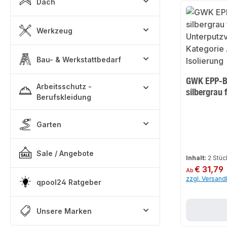
Dach
Werkzeug
Bau- & Werkstattbedarf
GWK EPP-Bo
Arbeitsschutz -
silbergrau 
Berufskleidung
Garten
Sale / Angebote
Inhalt:
2 Stü
Regulärer Preis:
€ 31,79
Ab
zzgl. Versan
qpool24 Ratgeber
Unsere Marken