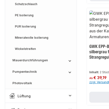
Schutzschlauch
PE Isolierung
PUR Isolierung
Mineralwolle Isolierung
GWK EPP-Bo
Wickelstreifen
silbergrau 
Strangregul
Mauerdurchführungen
Pumpentechnik
Inhalt:
2 Stü
Regulärer Preis:
€ 39,19
Ab
zzgl. Versan
Photovoltaik
Lüftung