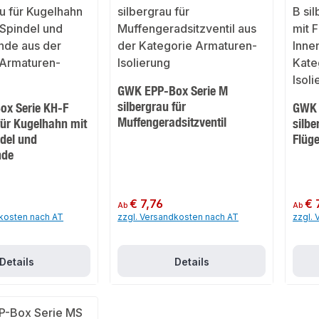
GWK EPP-Box Serie M
silbergrau für
x Serie KH-F
GWK 
Muffengeradsitzventil
für Kugelhahn mit
silbe
ndel und
Flüge
nde
Regulärer Preis:
€ 7,76
Regulär
€ 
Ab
Ab
dkosten nach AT
zzgl. Versandkosten nach AT
zzgl.
Details
Details