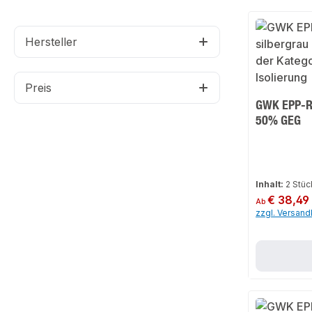
Hersteller
Preis
GWK EPP-Ro
50% GEG
Inhalt:
2 Stü
Regulärer Preis:
€ 38,49
Ab
zzgl. Versan