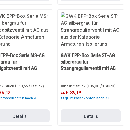
EPP-Box Serie MS-AG
GWK EPP-Box Serie ST-AG
rgrau für
silbergrau für
gsitzventil mit AG
Strangregulierventil mit AG
:
2 Stück
(€ 13,66 / 1 Stück)
Inhalt:
2 Stück
(€ 15,00 / 1 Stück)
er Preis:
36,12
Regulärer Preis:
€ 39,19
Ab
 Versandkosten nach AT
zzgl. Versandkosten nach AT
Details
Details