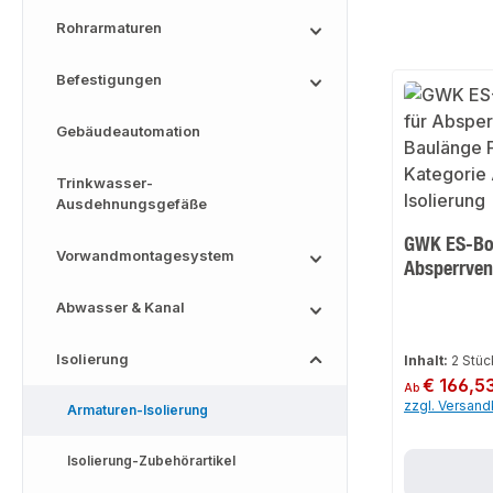
Rohrarmaturen
Befestigungen
Gebäudeautomation
Trinkwasser-
Ausdehnungsgefäße
GWK ES-Box
Vorwandmontagesystem
Absperrven
Abwasser & Kanal
Isolierung
Inhalt:
2 Stü
Regulärer Preis:
€ 166,5
Ab
zzgl. Versan
Armaturen-Isolierung
Isolierung-Zubehörartikel