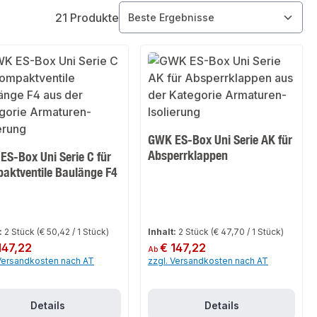
21 Produkte
GWK ES-Box Uni Serie AK für
Absperrklappen
ES-Box Uni Serie C für
aktventile Baulänge F4
:
2 Stück
(€ 50,42 / 1 Stück)
Inhalt:
2 Stück
(€ 47,70 / 1 Stück)
er Preis:
147,22
Regulärer Preis:
€ 147,22
Ab
 Versandkosten nach AT
zzgl. Versandkosten nach AT
Details
Details