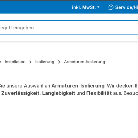
inkl. MwSt.
Service/Hi
Installation
Isolierung
Armaturen-Isolierung
ie unsere Auswahl an
Armaturen-Isolierung
. Wir decken I
,
Zuverlässigkeit
,
Langlebigkeit
und
Flexibilität
aus. Besuc
.