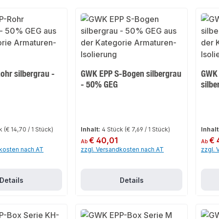
hr silbergrau -
GWK EPP S-Bogen silbergrau
GWK 
- 50% GEG
silb
ck
(€ 14,70 / 1 Stück)
Inhalt:
4 Stück
(€ 7,69 / 1 Stück)
Inhalt
Regulärer Preis:
€ 40,01
Regulär
€ 
Ab
Ab
dkosten nach AT
zzgl. Versandkosten nach AT
zzgl.
Details
Details