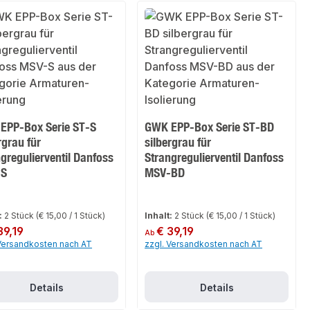
EPP-Box Serie ST-S
GWK EPP-Box Serie ST-BD
rgrau für
silbergrau für
gregulierventil Danfoss
Strangregulierventil Danfoss
-S
MSV-BD
:
2 Stück
(€ 15,00 / 1 Stück)
Inhalt:
2 Stück
(€ 15,00 / 1 Stück)
er Preis:
39,19
Regulärer Preis:
€ 39,19
Ab
 Versandkosten nach AT
zzgl. Versandkosten nach AT
Details
Details