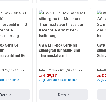
x Serie ST
GWK EPP-Box Serie MT
GWK 
für
silbergrau für Multi- und
silbe
ierventil mit IG
Thermostatventil
Schrä
ck
(€ 15,00 / 1 Stück)
Inhalt:
2 Stück
(€ 15,09 / 1 Stück)
Inhalt
Regulärer Preis:
€ 39,37
Regulär
€ 
Ab
Ab
dkosten nach AT
zzgl. Versandkosten nach AT
zzgl.
Details
Details