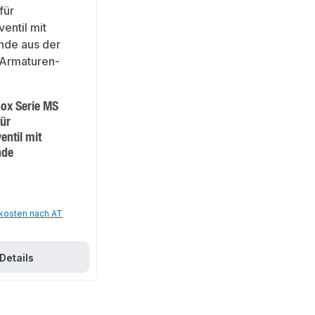
ox Serie MS
für
entil mit
nde
dkosten nach AT
Details