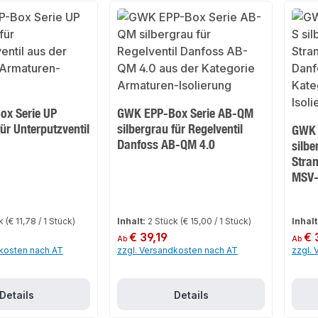
x Serie UP
GWK EPP-Box Serie AB-QM
für Unterputzventil
silbergrau für Regelventil
GWK 
Danfoss AB-QM 4.0
silbe
Stran
MSV
ck
(€ 11,78 / 1 Stück)
Inhalt:
2 Stück
(€ 15,00 / 1 Stück)
Inhalt
Regulärer Preis:
€ 39,19
Regulär
€ 
Ab
Ab
dkosten nach AT
zzgl. Versandkosten nach AT
zzgl.
Details
Details