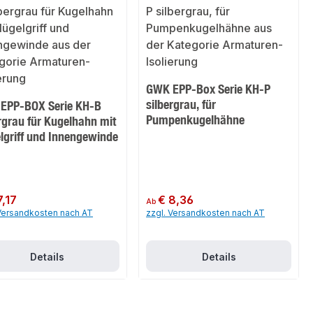
GWK EPP-Box Serie KH-P
silbergrau, für
EPP-BOX Serie KH-B
Pumpenkugelhähne
rgrau für Kugelhahn mit
lgriff und Innengewinde
er Preis:
7,17
Regulärer Preis:
€ 8,36
Ab
 Versandkosten nach AT
zzgl. Versandkosten nach AT
Details
Details