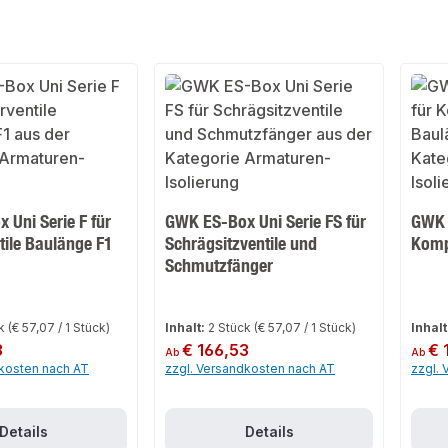
 Uni Serie F für
GWK ES-Box Uni Serie FS für
GWK 
tile Baulänge F1
Schrägsitzventile und
Komp
Schmutzfänger
ck
(€ 57,07 / 1 Stück)
Inhalt:
2 Stück
(€ 57,07 / 1 Stück)
Inhalt
3
Regulärer Preis:
€ 166,53
Regulär
€ 
Ab
Ab
dkosten nach AT
zzgl. Versandkosten nach AT
zzgl.
Details
Details