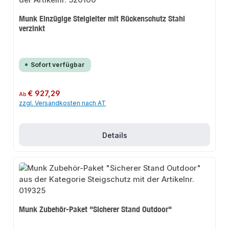
Munk Einzügige Steigleiter mit Rückenschutz Stahl
verzinkt
Sofort verfügbar
Regulärer Preis:
€ 927,29
Ab
zzgl. Versandkosten nach AT
Details
Munk Zubehör-Paket "Sicherer Stand Outdoor"