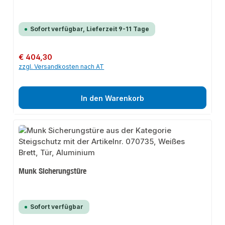
Sofort verfügbar, Lieferzeit 9-11 Tage
Regulärer Preis:
€ 404,30
zzgl. Versandkosten nach AT
In den Warenkorb
Munk Sicherungstüre
Sofort verfügbar