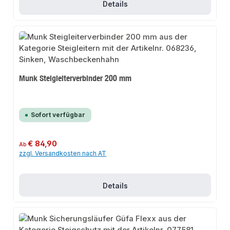
Details
Munk Steigleiterverbinder 200 mm
Sofort verfügbar
Regulärer Preis:
€ 84,90
Ab
zzgl. Versandkosten nach AT
Details