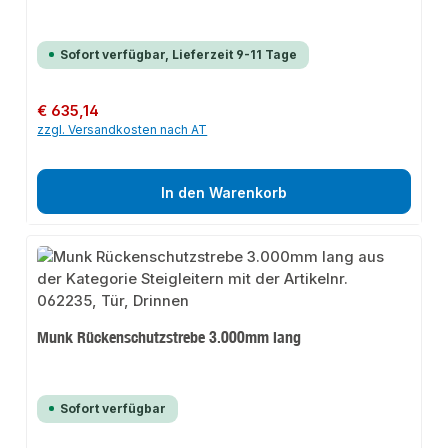
Sofort verfügbar, Lieferzeit 9-11 Tage
Regulärer Preis:
€ 635,14
zzgl. Versandkosten nach AT
In den Warenkorb
Munk Rückenschutzstrebe 3.000mm lang
Sofort verfügbar