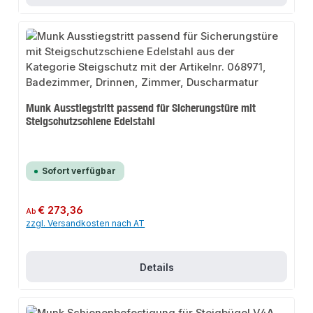
Munk Ausstiegstritt passend für Sicherungstüre mit
Steigschutzschiene Edelstahl
Sofort verfügbar
Regulärer Preis:
€ 273,36
Ab
zzgl. Versandkosten nach AT
Details