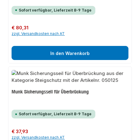
Sofort verfügbar, Lieferzeit 8-9 Tage
Regulärer Preis:
€ 80,31
zzgl. Versandkosten nach AT
In den Warenkorb
Munk Sicherungsseil für Überbrückung
Sofort verfügbar, Lieferzeit 8-9 Tage
Regulärer Preis:
€ 37,93
zzgl. Versandkosten nach AT