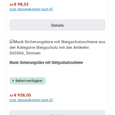
Regulärer Preis:
€ 98,53
Ab
zzgl. Versandkosten nach AT
Details
Munk Sicherungstüre mit Steigschutzschiene
Sofort verfügbar
Regulärer Preis:
€ 928,05
Ab
zzgl. Versandkosten nach AT