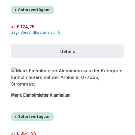
Sofort verfügbar
Regulärer Preis:
€ 124,25
Ab
zzgl. Versandkosten nach AT
Details
Munk Einholmleiter Aluminium
Sofort verfügbar
Regulärer Preis:
€ 254,44
Ab