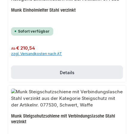
Munk Einholmleiter Stahl verzinkt
Sofort verfügbar
Regulärer Preis:
€ 210,54
Ab
zzgl. Versandkosten nach AT
Details
Munk Steigschutzschiene mit Verbindungslasche Stahl
verzinkt