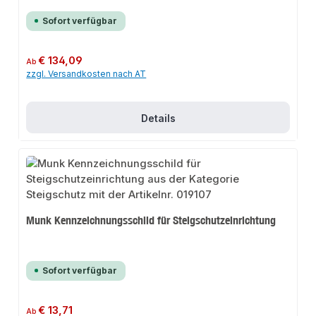
Sofort verfügbar
Regulärer Preis:
€ 134,09
Ab
zzgl. Versandkosten nach AT
Details
Munk Kennzeichnungsschild für Steigschutzeinrichtung
Sofort verfügbar
Regulärer Preis:
€ 13,71
Ab