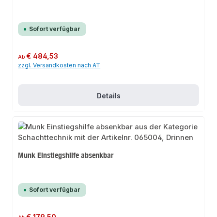
Sofort verfügbar
Regulärer Preis:
€ 484,53
Ab
zzgl. Versandkosten nach AT
Details
Munk Einstiegshilfe absenkbar
Sofort verfügbar
Regulärer Preis: