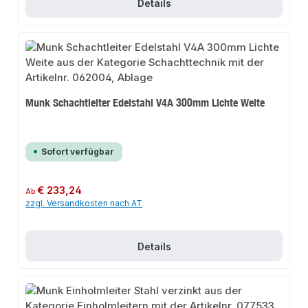
Details
Munk Schachtleiter Edelstahl V4A 300mm Lichte Weite
Sofort verfügbar
Regulärer Preis:
€ 233,24
Ab
zzgl. Versandkosten nach AT
Details