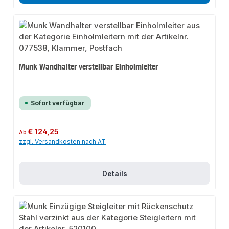
Munk Wandhalter verstellbar Einholmleiter
Sofort verfügbar
Regulärer Preis:
€ 124,25
Ab
zzgl. Versandkosten nach AT
Details