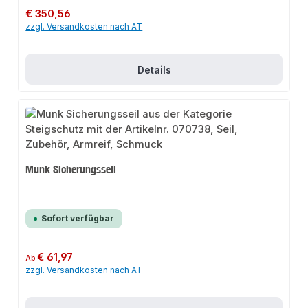
Regulärer Preis:
€ 350,56
zzgl. Versandkosten nach AT
Details
Munk Sicherungsseil
Sofort verfügbar
Regulärer Preis:
€ 61,97
Ab
zzgl. Versandkosten nach AT