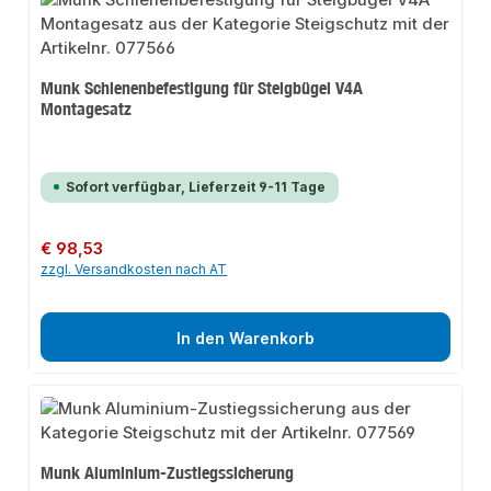
Munk Schienenbefestigung für Steigbügel V4A
Montagesatz
Sofort verfügbar, Lieferzeit 9-11 Tage
Regulärer Preis:
€ 98,53
zzgl. Versandkosten nach AT
In den Warenkorb
Munk Aluminium-Zustiegssicherung