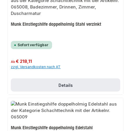
Munk Einstiegshilfe doppelholmig Stahl verzinkt
Sofort verfügbar
Regulärer Preis:
€ 218,11
Ab
zzgl. Versandkosten nach AT
Details
Munk Einstiegshilfe doppelholmig Edelstahl