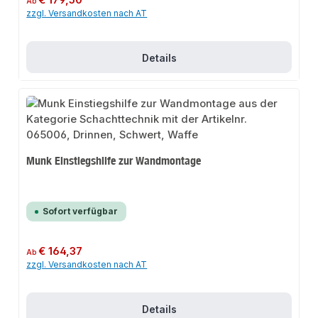
€ 179,50
Ab
zzgl. Versandkosten nach AT
Details
Munk Einstiegshilfe zur Wandmontage
Sofort verfügbar
Regulärer Preis:
€ 164,37
Ab
zzgl. Versandkosten nach AT
Details