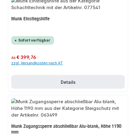
Munk Einstiegshilfe
Sofort verfügbar
Regulärer Preis:
€ 399,76
Ab
zzgl. Versandkosten nach AT
Details
Munk Zugangssperre abschließbar Alu-blank, Höhe 1190
mm