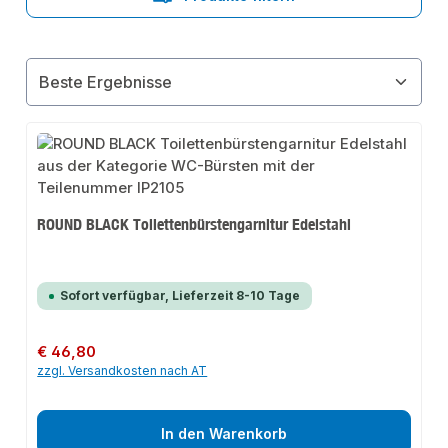
ROUND BLACK Toilettenbürstengarnitur Edelstahl
Sofort verfügbar, Lieferzeit 8-10 Tage
Regulärer Preis:
€ 46,80
zzgl. Versandkosten nach AT
In den Warenkorb