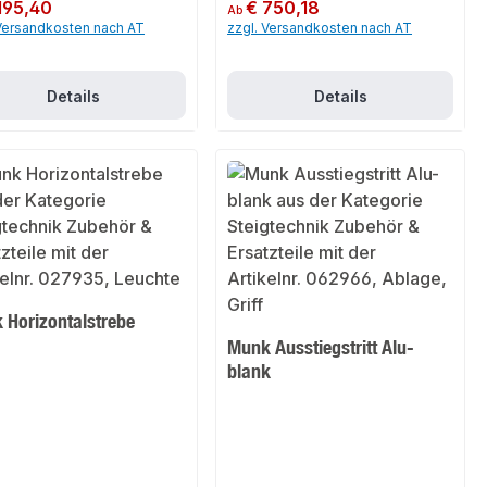
er Preis:
195,40
Regulärer Preis:
€ 750,18
Ab
 Versandkosten nach AT
zzgl. Versandkosten nach AT
Details
Details
 Horizontalstrebe
Munk Ausstiegstritt Alu-
blank