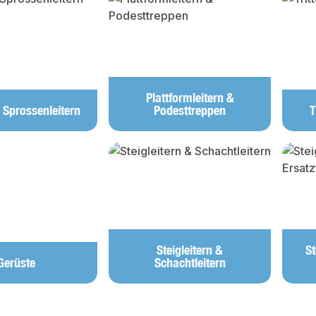
Plattformleitern &
 Sprossenleitern
Podesttreppen
T
Steigleitern &
St
Gerüste
Schachtleitern