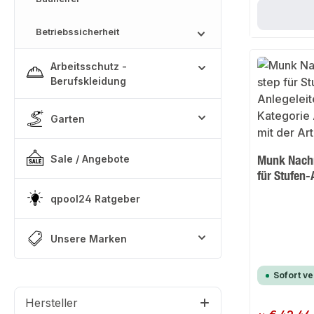
Betriebssicherheit
Arbeitsschutz -
Berufskleidung
Garten
Munk Nachr
Sale / Angebote
für Stufen-
qpool24 Ratgeber
Unsere Marken
Sofort v
Hersteller
Regulärer Preis: