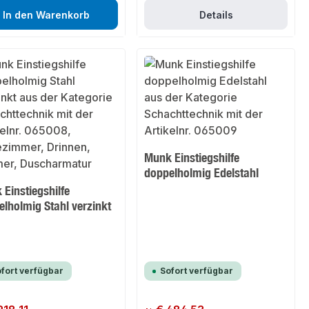
In den Warenkorb
Details
Munk Einstiegshilfe
doppelholmig Edelstahl
Einstiegshilfe
lholmig Stahl verzinkt
fort verfügbar
Sofort verfügbar
er Preis:
Regulärer Preis: