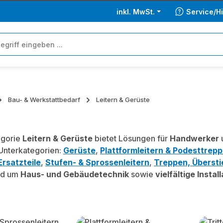
inkl. MwSt.
Service/Hi
Bau- & Werkstattbedarf
Leitern & Gerüste
egorie
Leitern & Gerüste
bietet Lösungen für
Handwerker
 Unterkategorien:
Gerüste
,
Plattformleitern & Podesttrep
rsatzteile
,
Stufen- & Sprossenleitern
,
Treppen, Übersti
nd um
Haus- und Gebäudetechnik
sowie
vielfältige Instal
lerie überspringen