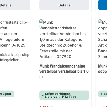
Details
Details
üstsatz clip-step
Anlegeleiter
Munk Wandabstandshalter
Munk 
verstellbar Verstellbar bis 1,0
doppe
m
erfügbar
Sofort verfügbar,
So
Lieferzeit 11-12 Tage
Regulärer Preis:
Regulär