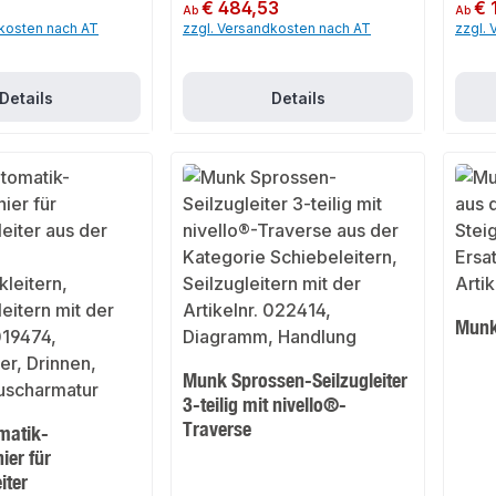
Regulärer Preis:
€ 484,53
Regulär
€ 
Ab
Ab
dkosten nach AT
zzgl. Versandkosten nach AT
zzgl.
Details
Details
Munk
Munk Sprossen-Seilzugleiter
3-teilig mit nivello®-
Traverse
matik-
ier für
iter