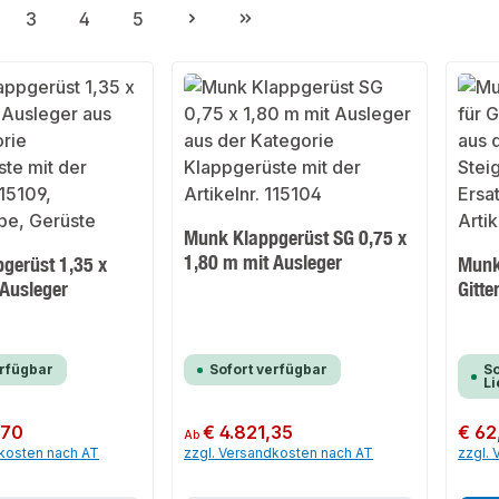
3
4
5
ite
Seite
Seite
Seite
Munk Klappgerüst SG 0,75 x
1,80 m mit Ausleger
gerüst 1,35 x
Munk
 Ausleger
Gitt
erfügbar
Sofort verfügbar
So
Li
,70
Regulärer Preis:
€ 4.821,35
Regulär
€ 62
Ab
dkosten nach AT
zzgl. Versandkosten nach AT
zzgl.