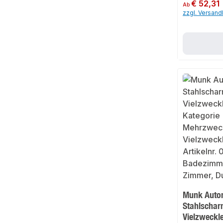
Regulärer Preis:
€ 52,31
Ab
zzgl. Versan
Munk Auto
Stahlscharn
Vielzweckle