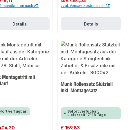
218,11
€ 484,53
Ab
 Versandkosten nach AT
zzgl. Versandkosten nach AT
Details
Details
 Montagetritt mit
lauf
Munk Rollensatz Stützteil
inkl. Montagesatz
fort verfügbar
Sofort verfügbar,
Lieferzeit 17-18 Tage
er Preis:
404,30
Regulärer Preis:
€ 159,83