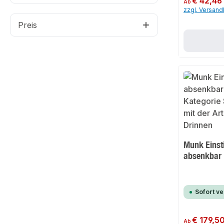
€ 42,46
Ab
zzgl. Versan
Preis
Munk Einsti
absenkbar
Sofort v
Regulärer Preis:
€ 179,5
Ab