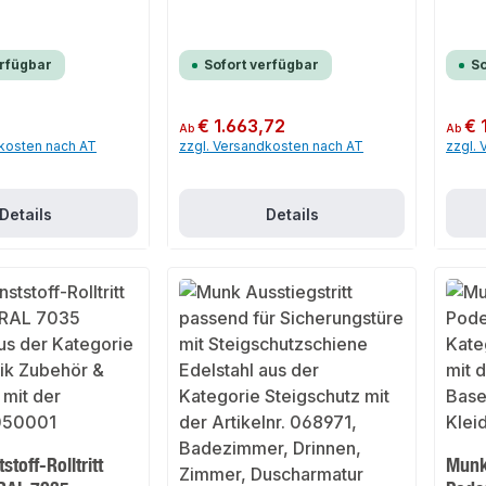
erfügbar
Sofort verfügbar
So
Regulärer Preis:
€ 1.663,72
Regulär
€ 
Ab
Ab
dkosten nach AT
zzgl. Versandkosten nach AT
zzgl.
Details
Details
toff-Rolltritt
Munk