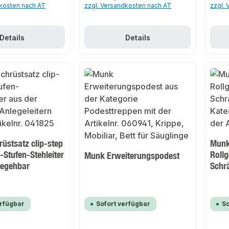
dkosten nach AT
zzgl. Versandkosten nach AT
zzgl.
Details
Details
üstsatz clip-step
Munk
-Stufen-Stehleiter
Rollg
Munk Erweiterungspodest
begehbar
Schr
erfügbar
Sofort verfügbar
So