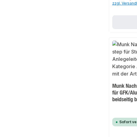
zzgl. Versan
Munk Nachr
für GFK/Alu
beidseitig 
Sofort v