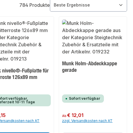
784 Produkte
Munk Holm-Abdeckkappe
gerade
 nivello®-Fußplatte für
erroste 126x89 mm
fort verfügbar,
Sofort verfügbar
eferzeit 10-11 Tage
er Preis:
,15
Regulärer Preis:
€ 12,01
Ab
 Versandkosten nach AT
zzgl. Versandkosten nach AT