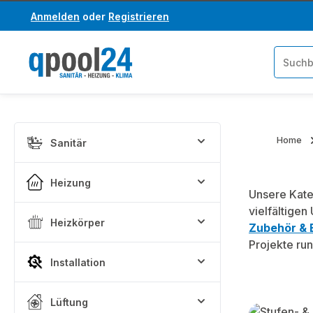
Anmelden
oder
Registrieren
um Hauptinhalt springen
Zur Suche springen
Home
Sanitär
Heizung
Unsere Kat
vielfältigen
Heizkörper
Zubehör & E
Projekte ru
Installation
Lüftung
Kategoriega