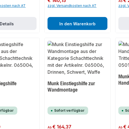
€ 140,15
€ 
Ab
dkosten nach AT
zzgl. Versandkosten nach AT
zzgl.
Details
In den Warenkorb
Munk
Hand
egshilfe
Munk Einstiegshilfe zur
Wandmontage
erfügbar
Sofort verfügbar
So
0
Regulärer Preis:
€ 164,37
Regulär
€ 
Ab
Ab