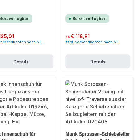
fort verfügbar
Sofort verfügbar
er Preis:
125,01
Regulärer Preis:
€ 118,91
Ab
 Versandkosten nach AT
zzgl. Versandkosten nach AT
Details
Details
 Innenschuh für
Munk Sprossen-Schiebeleiter