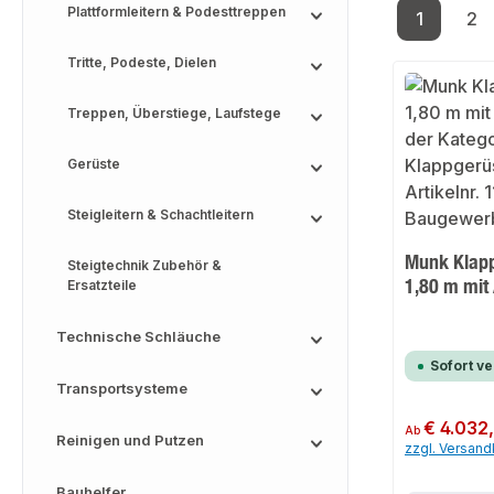
Plattformleitern & Podesttreppen
1
2
Seite
Se
Tritte, Podeste, Dielen
Treppen, Überstiege, Laufstege
Gerüste
Steigleitern & Schachtleitern
Munk Klapp
Steigtechnik Zubehör &
1,80 m mit
Ersatzteile
Technische Schläuche
Sofort v
Transportsysteme
Regulärer Preis:
€ 4.032
Ab
Reinigen und Putzen
zzgl. Versan
Bauhelfer