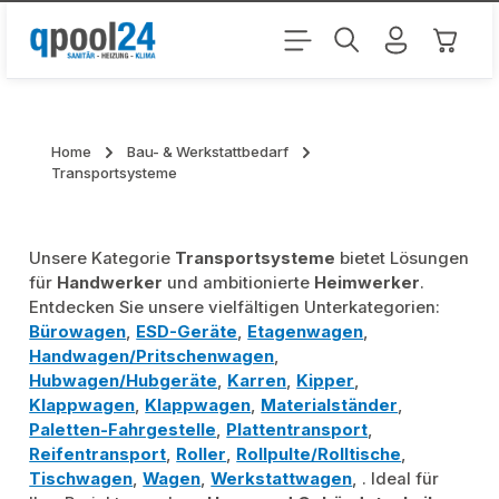
Zum Hauptinhalt springen
Warenk
Home
Bau- & Werkstattbedarf
Transportsysteme
Unsere Kategorie
Transportsysteme
bietet Lösungen
für
Handwerker
und ambitionierte
Heimwerker
.
Entdecken Sie unsere vielfältigen Unterkategorien:
Bürowagen
,
ESD-Geräte
,
Etagenwagen
,
Handwagen/Pritschenwagen
,
Hubwagen/Hubgeräte
,
Karren
,
Kipper
,
Klappwagen
,
Klappwagen
,
Materialständer
,
Paletten-Fahrgestelle
,
Plattentransport
,
Reifentransport
,
Roller
,
Rollpulte/Rolltische
,
Tischwagen
,
Wagen
,
Werkstattwagen
, . Ideal für