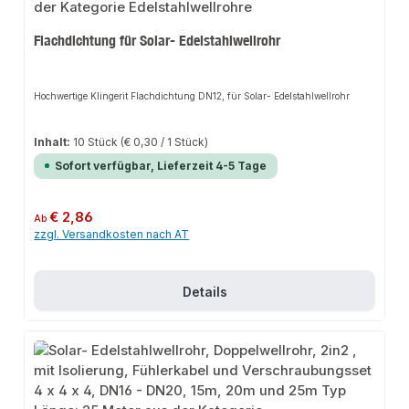
Flachdichtung für Solar- Edelstahlwellrohr
Hochwertige Klingerit Flachdichtung DN12, für Solar- Edelstahlwellrohr
Inhalt:
10 Stück
(€ 0,30 / 1 Stück)
Sofort verfügbar, Lieferzeit 4-5 Tage
Regulärer Preis:
€ 2,86
Ab
zzgl. Versandkosten nach AT
Details