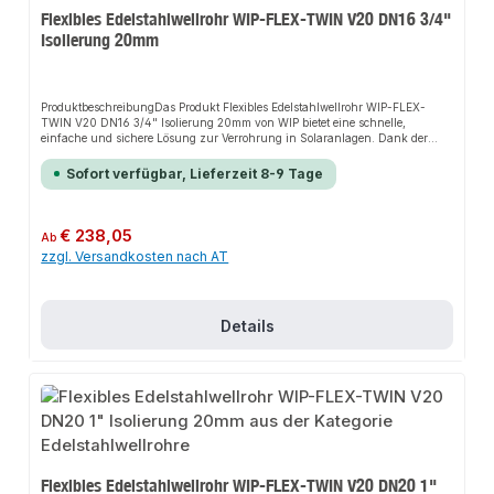
Flexibles Edelstahlwellrohr WIP-FLEX-TWIN V20 DN16 3/4"
Isolierung 20mm
ProduktbeschreibungDas Produkt Flexibles Edelstahlwellrohr WIP-FLEX-
TWIN V20 DN16 3/4" Isolierung 20mm von WIP bietet eine schnelle,
einfache und sichere Lösung zur Verrohrung in Solaranlagen. Dank der
hohen Flexibilität sorgt es für perfekten Halt und passt sich flexibel an
verschiedene bauliche Gegebenheiten an. Das robuste Design und die
Sofort verfügbar, Lieferzeit 8-9 Tage
einfache Montage machen dieses Produkt zu einer zuverlässigen Wahl für
jede Installation.EigenschaftenHohe FlexibilitätRobustes DesignEinfache
MontageUV-BeständigkeitTemperaturbeständigkeit bis
180°CKorrosionsbeständigkeit20mm Isolierung aus Vlies mit PE-
Regulärer Preis:
€ 238,05
Ab
SchutzfolieAnwendungsbereicheVerrohrung in SolaranlagenInstallationen
zzgl. Versandkosten nach AT
auf Dächern und in AußenbereichenProduktdatenMaterial:
EdelstahlIsolierung: 20mm Vlies mit PE-SchutzfolieTemperaturbeständigkeit:
bis 180°CIn unserem Sortiment finden Sie auch passende Zubehörteile sowie
weitere Produkte für den Anschluss.
Details
Flexibles Edelstahlwellrohr WIP-FLEX-TWIN V20 DN20 1"