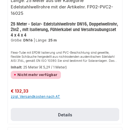
25 Meter - Solar- Edelstahlwellrohr DN16, Doppelwellrohr,
2in2 , mit Isolierung, Fühlerkabel und Verschraubungsset
4 x 4 x 4
Größe:
DN16
|
Länge:
25 m
Flexo-Tube mit EPDM Isolierung und PVC-Beschichtung sind gewellte,
flexible Schläuche hergestellt aus nichtrostenden austenitischen Edelstahl
AISI 316L, gemäß EN ISO 10380.Sie sind bestimmt für Solaranlagen. Das
Solarrohr ist dank der EPDM Isolierung beständig gegen UV-Strahlung, und
Inhalt:
25 Meter
(€ 5,29 / 1 Meter)
durch die PVC-Beschichtung auch vor möglichen Schäden durch Vögel
geschützt. Alle vorisolierten Doppelwellrohre werden mit einem 12-teiligen
Nicht mehr verfügbar
Verschraubungsset mit dem Inhalt von 4x Überwurfmuttern, 4x
Einlegeringen und 4x Flachdichtungen geliefert.
Regulärer Preis:
€ 132,33
zzgl. Versandkosten nach AT
Details