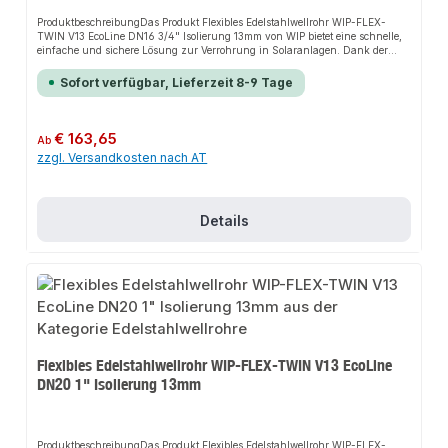
ProduktbeschreibungDas Produkt Flexibles Edelstahlwellrohr WIP-FLEX-
TWIN V13 EcoLine DN16 3/4" Isolierung 13mm von WIP bietet eine schnelle,
einfache und sichere Lösung zur Verrohrung in Solaranlagen. Dank der
hohen Flexibilität sorgt es für perfekten Halt und passt sich flexibel an
verschiedene bauliche Gegebenheiten an. Das robuste Design und die
Sofort verfügbar, Lieferzeit 8-9 Tage
einfache Montage machen dieses Produkt zu einer zuverlässigen Wahl für
jede Installation.EigenschaftenHohe FlexibilitätRobustes DesignEinfache
MontageUV-BeständigkeitTemperaturbeständigkeit bis
180°CKorrosionsbeständigkeit13mm Isolierung aus Vlies mit PE-
Regulärer Preis:
€ 163,65
Ab
SchutzfolieAnwendungsbereicheVerrohrung in SolaranlagenInstallationen
zzgl. Versandkosten nach AT
auf Dächern und in AußenbereichenProduktdatenMaterial:
EdelstahlIsolierung: 13mm Vlies mit PE-SchutzfolieTemperaturbeständigkeit:
bis 180°CIn unserem Sortiment finden Sie auch passende Zubehörteile sowie
weitere Produkte für den Anschluss.
Details
Flexibles Edelstahlwellrohr WIP-FLEX-TWIN V13 EcoLine
DN20 1" Isolierung 13mm
ProduktbeschreibungDas Produkt Flexibles Edelstahlwellrohr WIP-FLEX-