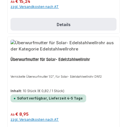
Regulärer Preis:
€ 15,24
Ab
zzgl. Versandkosten nach AT
Details
Überwurfmutter für Solar- Edelstahlwellrohr
Vernickelte Überwurfmutter 1/2", für Solar- Edelstahlwellrohr DN12
Inhalt:
10 Stück
(€ 0,82 / 1 Stück)
Sofort verfügbar, Lieferzeit 4-5 Tage
Regulärer Preis:
€ 8,95
Ab
zzgl. Versandkosten nach AT