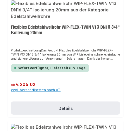
Flexibles Edelstahlwellrohr WIP-FLEX-TWIN V13 DN16 3/4"
Isolierung 20mm
ProduktbeschreibungDas Produkt Flexibles Edelstahlwellrohr WIP-FLEX-
TWIN V13 DN16 3/4" Isolierung 20mm von WIP bietet eine schnelle, einfache
und sichere Lösung zur Verrohrung in Solaranlagen. Dank der hohen
Flexibilität sorgt es für perfekten Halt und passt sich flexibel an verschiedene
bauliche Gegebenheiten an. Das robuste Design und die einfache Montage
Sofort verfügbar, Lieferzeit 8-9 Tage
machen dieses Produkt zu einer zuverlässigen Wahl für jede
Installation.EigenschaftenHohe FlexibilitätRobustes DesignEinfache
MontageUV-BeständigkeitTemperaturbeständigkeit bis
180°CKorrosionsbeständigkeit20mm Isolierung aus Vlies mit PE-
Regulärer Preis:
€ 206,02
Ab
SchutzfolieAnwendungsbereicheVerrohrung in SolaranlagenInstallationen
zzgl. Versandkosten nach AT
auf Dächern und in AußenbereichenProduktdatenMaterial:
EdelstahlIsolierung: 20mm Vlies mit PE-SchutzfolieTemperaturbeständigkeit:
bis 180°CIn unserem Sortiment finden Sie auch passende Zubehörteile sowie
weitere Produkte für den Anschluss.
Details