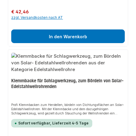
Schlagwerkzeug ist universal (außer für DN32) und kann für die
Wellrohrgrößen DN12, DN16, DN20 und DN25 angewendet werden. In
Abhängigkeit vom Durchmesser des Wellrohres, müssen sie die Klemmbacke
Regulärer Preis:
€ 42,46
auswählen.
zzgl. Versandkosten nach AT
In den Warenkorb
Klemmbacke für Schlagwerkzeug, zum Bördeln von Solar-
Edelstahlwellrohrenden
Profi Klemmbacken zum Herstellen, bördeln von Dichtungsflächen an Solar-
Edelstahlwellrohren. Mit der Klemmbacke und dem dazugehörigen
Schlagwerkzeug, wird gezielt durch Stauchung der Wellrohrenden ein
Flansch hergestellt, welcher als Dichtungsfläche für die Installation
erforderlich ist. Dazu werden benötigt, die geeignete Klemmbacke und das
Sofort verfügbar, Lieferzeit 4-5 Tage
Schlagwerkzeug. Der Einsatz des Werkzeuges beschleunigt den gesamten
Prozess erheblich. Die Klemmbacken sind erhältlich in den Wellrohrgrößen
DN12, DN16, DN20 und DN25. In Abhängigkeit vom Durchmesser des