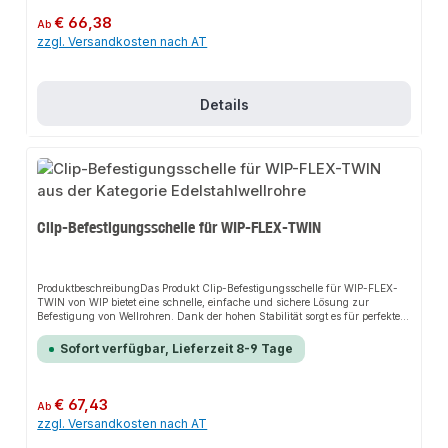
InstallationKompatibilität mit WIP-FLEX-
TWINAnwendungsbereicheVerbindung von WellrohrenInstallationen in
Regulärer Preis:
€ 66,38
Ab
SolaranlagenProduktdatenMaterial: MessingKompatibel mit WIP-FLEX-
zzgl. Versandkosten nach AT
TWINEinfache HandhabungIn unserem Sortiment finden Sie auch passende
Zubehörteile sowie weitere Produkte für den Anschluss.
Details
Clip-Befestigungsschelle für WIP-FLEX-TWIN
ProduktbeschreibungDas Produkt Clip-Befestigungsschelle für WIP-FLEX-
TWIN von WIP bietet eine schnelle, einfache und sichere Lösung zur
Befestigung von Wellrohren. Dank der hohen Stabilität sorgt es für perfekten
Halt und passt sich flexibel an verschiedene Installationsumgebungen an.
Das robuste Design und die einfache Montage machen dieses Produkt zu
Sofort verfügbar, Lieferzeit 8-9 Tage
einer zuverlässigen Wahl für jede Installation.EigenschaftenHohe
StabilitätRobustes DesignEinfache MontageFlexibilität bei der
InstallationKompatibilität mit WIP-FLEX-
TWINAnwendungsbereicheBefestigung von WellrohrenInstallationen in
Regulärer Preis:
€ 67,43
Ab
SolaranlagenProduktdatenMaterial: Hochwertiger KunststoffKompatibel mit
zzgl. Versandkosten nach AT
WIP-FLEX-TWINEinfache HandhabungIn unserem Sortiment finden Sie
auch passende Zubehörteile sowie weitere Produkte für den Anschluss.