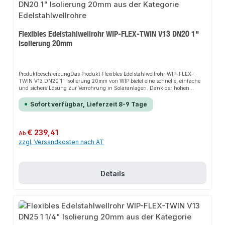
Flexibles Edelstahlwellrohr WIP-FLEX-TWIN V13 DN20 1"
Isolierung 20mm
ProduktbeschreibungDas Produkt Flexibles Edelstahlwellrohr WIP-FLEX-
TWIN V13 DN20 1" Isolierung 20mm von WIP bietet eine schnelle, einfache
und sichere Lösung zur Verrohrung in Solaranlagen. Dank der hohen
Flexibilität sorgt es für perfekten Halt und passt sich flexibel an verschiedene
bauliche Gegebenheiten an. Das robuste Design und die einfache Montage
Sofort verfügbar, Lieferzeit 8-9 Tage
machen dieses Produkt zu einer zuverlässigen Wahl für jede
Installation.EigenschaftenHohe FlexibilitätRobustes DesignEinfache
MontageUV-BeständigkeitTemperaturbeständigkeit bis
180°CKorrosionsbeständigkeit20mm Isolierung aus Vlies mit PE-
Regulärer Preis:
€ 239,41
Ab
SchutzfolieAnwendungsbereicheVerrohrung in SolaranlagenInstallationen
zzgl. Versandkosten nach AT
auf Dächern und in AußenbereichenProduktdatenMaterial:
EdelstahlIsolierung: 20mm Vlies mit PE-SchutzfolieTemperaturbeständigkeit:
bis 180°CIn unserem Sortiment finden Sie auch passende Zubehörteile sowie
weitere Produkte für den Anschluss.
Details