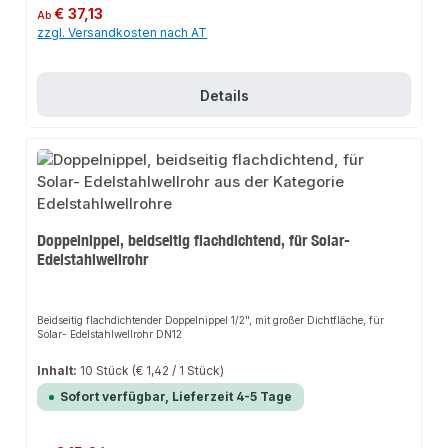
Wellrohres, müssen sie die Klemmbacke auswählen.
Regulärer Preis:
€ 37,13
Ab
zzgl. Versandkosten nach AT
Details
Doppelnippel, beidseitig flachdichtend, für Solar-
Edelstahlwellrohr
Beidseitig flachdichtender Doppelnippel 1/2", mit großer Dichtfläche, für
Solar- Edelstahlwellrohr DN12
Inhalt:
10 Stück
(€ 1,42 / 1 Stück)
Sofort verfügbar, Lieferzeit 4-5 Tage