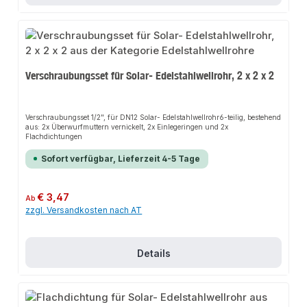
Verschraubungsset für Solar- Edelstahlwellrohr, 2 x 2 x 2
Verschraubungsset 1/2", für DN12 Solar- Edelstahlwellrohr6-teilig, bestehend
aus: 2x Überwurfmuttern vernickelt, 2x Einlegeringen und 2x
Flachdichtungen
Sofort verfügbar, Lieferzeit 4-5 Tage
Regulärer Preis:
€ 3,47
Ab
zzgl. Versandkosten nach AT
Details