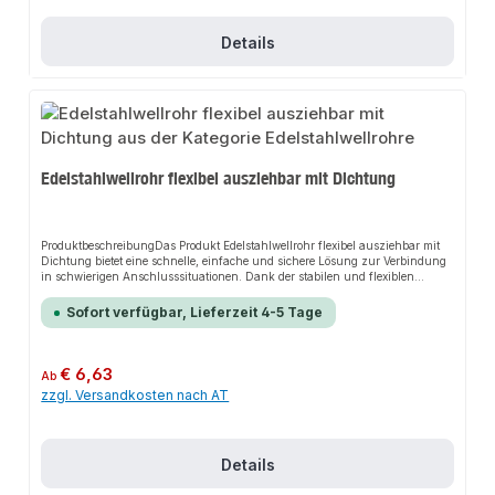
Details
Edelstahlwellrohr flexibel ausziehbar mit Dichtung
ProduktbeschreibungDas Produkt Edelstahlwellrohr flexibel ausziehbar mit
Dichtung bietet eine schnelle, einfache und sichere Lösung zur Verbindung
in schwierigen Anschlusssituationen. Dank der stabilen und flexiblen
Bauweise sorgt es für perfekten Halt und passt sich flexibel an verschiedene
Installationsumgebungen an. Das robuste Design und die einfache Montage
Sofort verfügbar, Lieferzeit 4-5 Tage
machen dieses Produkt zu einer zuverlässigen Wahl für jede
Installation.EigenschaftenStahlschlauch aus austenitischem AISI304L-
EdelstahlAnschlüsse: AISI304LKlingerit-DichtungÜberwurfmutter aus
MessingProduziert in der EU10 Jahre
Regulärer Preis:
€ 6,63
Ab
HerstellergarantieAnwendungsbereicheAls Kompensator an Speichern,
zzgl. Versandkosten nach AT
Kesseln und AusdehnungsgefäßenProblemlöser an Heizkörper- und
WasseranschlüssenFür Kessel, Solar- oder Warmwasserbereiter,
Wasserspeicher, Zisternen, Grau- und
BrauchwassertanksProduktdatenMaterial: AISI304L-Edelstahl, Messing,
KlingeritFarbe: EdelstahlfarbenTemperaturbeständigkeit: bis 100 °CIn
Details
unserem Sortiment finden Sie auch passende Zubehörteile sowie weitere
Produkte für den Anschluss.