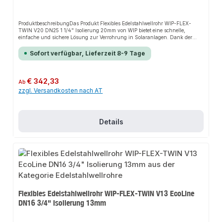
ProduktbeschreibungDas Produkt Flexibles Edelstahlwellrohr WIP-FLEX-
TWIN V20 DN25 1 1/4" Isolierung 20mm von WIP bietet eine schnelle,
einfache und sichere Lösung zur Verrohrung in Solaranlagen. Dank der
hohen Flexibilität sorgt es für perfekten Halt und passt sich flexibel an
verschiedene bauliche Gegebenheiten an. Das robuste Design und die
Sofort verfügbar, Lieferzeit 8-9 Tage
einfache Montage machen dieses Produkt zu einer zuverlässigen Wahl für
jede Installation.EigenschaftenHohe FlexibilitätRobustes DesignEinfache
MontageUV-BeständigkeitTemperaturbeständigkeit bis
180°CKorrosionsbeständigkeit20mm Isolierung aus Vlies mit PE-
Regulärer Preis:
€ 342,33
Ab
SchutzfolieAnwendungsbereicheVerrohrung in SolaranlagenInstallationen
zzgl. Versandkosten nach AT
auf Dächern und in AußenbereichenProduktdatenMaterial:
EdelstahlIsolierung: 20mm Vlies mit PE-SchutzfolieTemperaturbeständigkeit:
bis 180°CIn unserem Sortiment finden Sie auch passende Zubehörteile sowie
weitere Produkte für den Anschluss.
Details
Flexibles Edelstahlwellrohr WIP-FLEX-TWIN V13 EcoLine
DN16 3/4" Isolierung 13mm