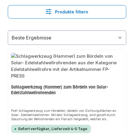
Produkte filtern
Schlagwerkzeug (Hammer) zum Bördeln von Solar-
Edelstahlwellrohrenden
Profi Schlagwerkzeug zum Herstellen, bördeln von Dichtungsflächen an
Solar- Edelstahlwellrohren. Mit dem Schlagwerkzeug, wird gezielt durch
Stauchung der Wellrohrenden ein Flansch hergestellt, welcher als
Dichtungsfläche für die Installation erforderlich ist. Dazu werden benötigt,
das Schlagwerkzeug und die geeignete Klemmbacke. Der Einsatz des
Sofort verfügbar, Lieferzeit 4-5 Tage
Schlagwerkzeuges beschleunigt den gesamten Prozess erheblich. Das