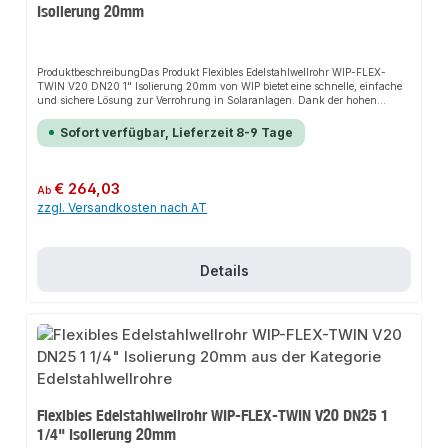
Isolierung 20mm
ProduktbeschreibungDas Produkt Flexibles Edelstahlwellrohr WIP-FLEX-
TWIN V20 DN20 1" Isolierung 20mm von WIP bietet eine schnelle, einfache
und sichere Lösung zur Verrohrung in Solaranlagen. Dank der hohen
Flexibilität sorgt es für perfekten Halt und passt sich flexibel an verschiedene
bauliche Gegebenheiten an. Das robuste Design und die einfache Montage
Sofort verfügbar, Lieferzeit 8-9 Tage
machen dieses Produkt zu einer zuverlässigen Wahl für jede
Installation.EigenschaftenHohe FlexibilitätRobustes DesignEinfache
MontageUV-BeständigkeitTemperaturbeständigkeit bis
180°CKorrosionsbeständigkeit20mm Isolierung aus Vlies mit PE-
Regulärer Preis:
€ 264,03
Ab
SchutzfolieAnwendungsbereicheVerrohrung in SolaranlagenInstallationen
zzgl. Versandkosten nach AT
auf Dächern und in AußenbereichenProduktdatenMaterial:
EdelstahlIsolierung: 20mm Vlies mit PE-SchutzfolieTemperaturbeständigkeit:
bis 180°CIn unserem Sortiment finden Sie auch passende Zubehörteile sowie
weitere Produkte für den Anschluss.
Details
Flexibles Edelstahlwellrohr WIP-FLEX-TWIN V20 DN25 1
1/4" Isolierung 20mm