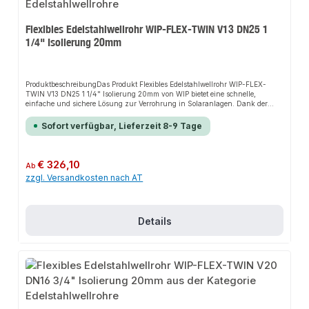
Flexibles Edelstahlwellrohr WIP-FLEX-TWIN V13 DN25 1
1/4" Isolierung 20mm
ProduktbeschreibungDas Produkt Flexibles Edelstahlwellrohr WIP-FLEX-
TWIN V13 DN25 1 1/4" Isolierung 20mm von WIP bietet eine schnelle,
einfache und sichere Lösung zur Verrohrung in Solaranlagen. Dank der
hohen Flexibilität sorgt es für perfekten Halt und passt sich flexibel an
verschiedene bauliche Gegebenheiten an. Das robuste Design und die
Sofort verfügbar, Lieferzeit 8-9 Tage
einfache Montage machen dieses Produkt zu einer zuverlässigen Wahl für
jede Installation.EigenschaftenHohe FlexibilitätRobustes DesignEinfache
MontageUV-BeständigkeitTemperaturbeständigkeit bis
180°CKorrosionsbeständigkeit20mm Isolierung aus Vlies mit PE-
Regulärer Preis:
€ 326,10
Ab
SchutzfolieAnwendungsbereicheVerrohrung in SolaranlagenInstallationen
zzgl. Versandkosten nach AT
auf Dächern und in AußenbereichenProduktdatenMaterial:
EdelstahlIsolierung: 20mm Vlies mit PE-SchutzfolieTemperaturbeständigkeit:
bis 180°CIn unserem Sortiment finden Sie auch passende Zubehörteile sowie
weitere Produkte für den Anschluss.
Details