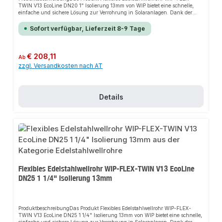
TWIN V13 EcoLine DN20 1" Isolierung 13mm von WIP bietet eine schnelle,
einfache und sichere Lösung zur Verrohrung in Solaranlagen. Dank der
hohen Flexibilität sorgt es für perfekten Halt und passt sich flexibel an
verschiedene bauliche Gegebenheiten an. Das robuste Design und die
Sofort verfügbar, Lieferzeit 8-9 Tage
einfache Montage machen dieses Produkt zu einer zuverlässigen Wahl für
jede Installation.EigenschaftenHohe FlexibilitätRobustes DesignEinfache
MontageUV-BeständigkeitTemperaturbeständigkeit bis
180°CKorrosionsbeständigkeit13mm Isolierung aus Vlies mit PE-
Regulärer Preis:
€ 208,11
Ab
SchutzfolieAnwendungsbereicheVerrohrung in SolaranlagenInstallationen
zzgl. Versandkosten nach AT
auf Dächern und in AußenbereichenProduktdatenMaterial:
EdelstahlIsolierung: 13mm Vlies mit PE-SchutzfolieTemperaturbeständigkeit:
bis 180°CIn unserem Sortiment finden Sie auch passende Zubehörteile sowie
weitere Produkte für den Anschluss.
Details
Flexibles Edelstahlwellrohr WIP-FLEX-TWIN V13 EcoLine
DN25 1 1/4" Isolierung 13mm
ProduktbeschreibungDas Produkt Flexibles Edelstahlwellrohr WIP-FLEX-
TWIN V13 EcoLine DN25 1 1/4" Isolierung 13mm von WIP bietet eine schnelle,