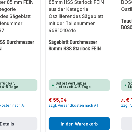
Tauc
BOS
HSS Durchmesser
Sägeblatt Durchmesser
N
85mm HSS Starlock FEIN
rfügbar,
Sofort verfügbar,
So
t 4-5 Tage
Lieferzeit 4-5 Tage
Li
Regulärer Preis:
€ 55,04
Regulär
€ 
Ab
dkosten nach AT
zzgl. Versandkosten nach AT
zzgl.
Details
In den Warenkorb