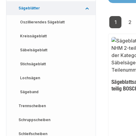
Sägeblätter
1
2
Oszillierendes Sägeblatt
Seite
Se
Kreissägeblatt
Säbelsägeblatt
Stichsägeblatt
Lochsägen
Sägeblatts
teilig BOSC
Sägeband
Trennscheiben
Schruppscheiben
Schleifscheiben