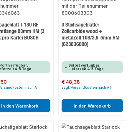
sägeblatt T 130 RF
3 Stichsägeblätter
mtlänge 83mm HM (3
Zollcarbide wood +
k pro Karte) BOSCH
metalZoll 108/3,5-5mm HM
(623836000)
fort verfügbar,
Sofort verfügbar,
eferzeit 4-5 Tage
Lieferzeit 4-5 Tage
er Preis:
,50
Regulärer Preis:
€ 48,38
 Versandkosten nach AT
zzgl. Versandkosten nach AT
In den Warenkorb
In den Warenkorb