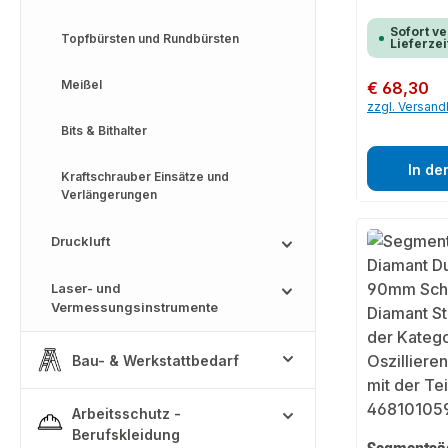
Sofort ve
Topfbürsten und Rundbürsten
Lieferzei
Meißel
Regulärer Preis:
€ 68,30
zzgl. Versan
Bits & Bithalter
In de
Kraftschrauber Einsätze und
Verlängerungen
Druckluft
Laser- und
Vermessungsinstrumente
Bau- & Werkstattbedarf
Arbeitsschutz -
Berufskleidung