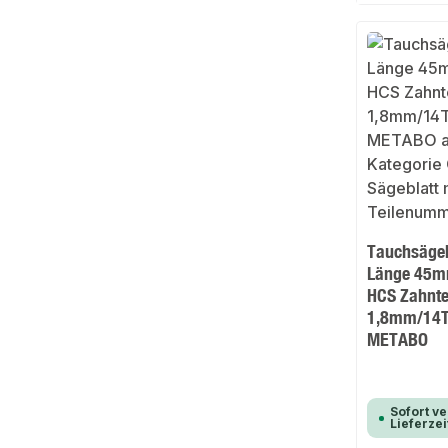
Tauchsägeb
Länge 45m
HCS Zahnte
1,8mm/14T
METABO
Sofort ve
Lieferzei