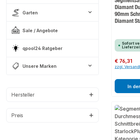
Segmentsäg
Diamant D
Garten
90mm Schni
Diamant St
Sale / Angebote
Sofort ve
Lieferzei
qpool24 Ratgeber
Regulärer Preis:
€ 76,31
Unsere Marken
zzgl. Versan
In de
Hersteller
Preis