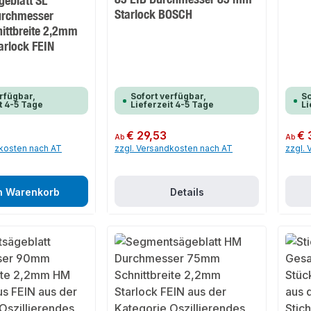
eblatt SL
Starlock BOSCH
urchmesser
ttbreite 2,2mm
arlock FEIN
rfügbar,
Sofort verfügbar,
So
t 4-5 Tage
Lieferzeit 4-5 Tage
Li
Regulärer Preis:
€ 29,53
Regulär
€ 
Ab
Ab
dkosten nach AT
zzgl. Versandkosten nach AT
zzgl.
n Warenkorb
Details