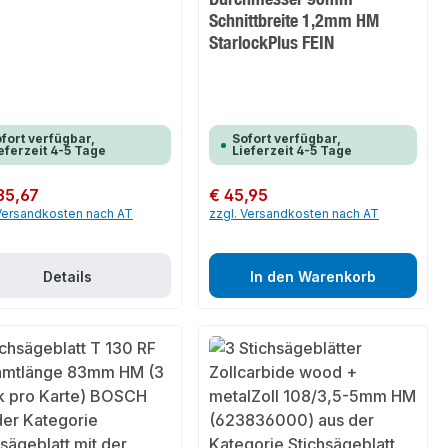
Schnittbreite 1,2mm HM
StarlockPlus FEIN
fort verfügbar,
Sofort verfügbar,
eferzeit 4-5 Tage
Lieferzeit 4-5 Tage
er Preis:
35,67
Regulärer Preis:
€ 45,95
 Versandkosten nach AT
zzgl. Versandkosten nach AT
Details
In den Warenkorb