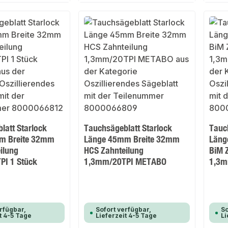
latt Starlock
Tauchsägeblatt Starlock
Tauc
m Breite 32mm
Länge 45mm Breite 32mm
Läng
ilung
HCS Zahnteilung
BiM 
PI 1 Stück
1,3mm/20TPI METABO
1,3m
rfügbar,
Sofort verfügbar,
So
t 4-5 Tage
Lieferzeit 4-5 Tage
Li