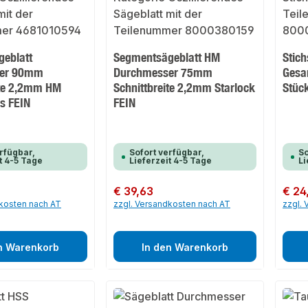
eblatt
Segmentsägeblatt HM
Stich
ser 90mm
Durchmesser 75mm
Gesa
ite 2,2mm HM
Schnittbreite 2,2mm Starlock
Stüc
s FEIN
FEIN
rfügbar,
Sofort verfügbar,
So
t 4-5 Tage
Lieferzeit 4-5 Tage
Li
Regulärer Preis:
€ 39,63
Regulär
€ 24
dkosten nach AT
zzgl. Versandkosten nach AT
zzgl.
n Warenkorb
In den Warenkorb