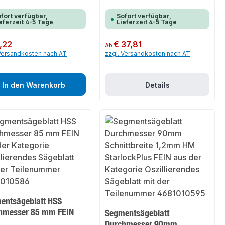
fort verfügbar,
Sofort verfügbar,
eferzeit 4-5 Tage
Lieferzeit 4-5 Tage
er Preis:
,22
Regulärer Preis:
€ 37,81
Ab
 Versandkosten nach AT
zzgl. Versandkosten nach AT
In den Warenkorb
Details
entsägeblatt HSS
hmesser 85 mm FEIN
Segmentsägeblatt
Durchmesser 90mm