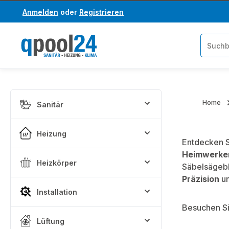
Anmelden
oder
Registrieren
um Hauptinhalt springen
Zur Suche springen
Home
Sanitär
Heizung
Entdecken 
Heimwerke
Heizkörper
Säbelsägebl
Präzision
u
Installation
Besuchen Si
Lüftung