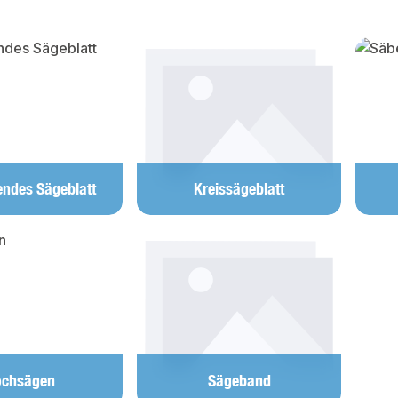
lerie überspringen
rendes Sägeblatt
Kreissägeblatt
ochsägen
Sägeband