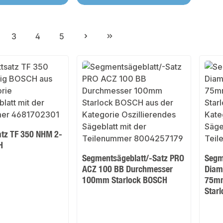
3
4
5
ite
Seite
Seite
Seite
atz TF 350 NHM 2-
H
Segmentsägeblatt/-Satz PRO
Segm
ACZ 100 BB Durchmesser
Diam
100mm Starlock BOSCH
75mm
Starl