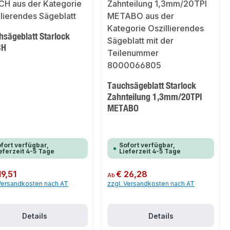
hsägeblatt Starlock
CH
Tauchsägeblatt Starlock
Zahnteilung 1,3mm/20TPI
METABO
fort verfügbar,
Sofort verfügbar,
eferzeit 4-5 Tage
Lieferzeit 4-5 Tage
er Preis:
19,51
Regulärer Preis:
€ 26,28
Ab
 Versandkosten nach AT
zzgl. Versandkosten nach AT
Details
Details