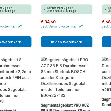
rfügbar,
Sofort verfügbar,
So
t 4-5 Tage
Lieferzeit 4-5 Tage
Li
Regulärer Preis:
€ 34,60
Regulär
€ 68
dkosten nach AT
zzgl. Versandkosten nach AT
zzgl.
n Warenkorb
In den Warenkorb
Segm
Durc
Segmentsägeblatt PRO ACZ
85 EIB Durchmesser 85 mm