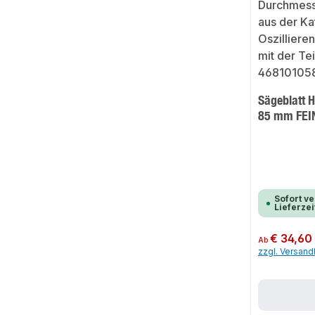
Sägeblatt 
85 mm FEI
Sofort ve
Lieferzei
Regulärer Preis:
€ 34,60
Ab
zzgl. Versan