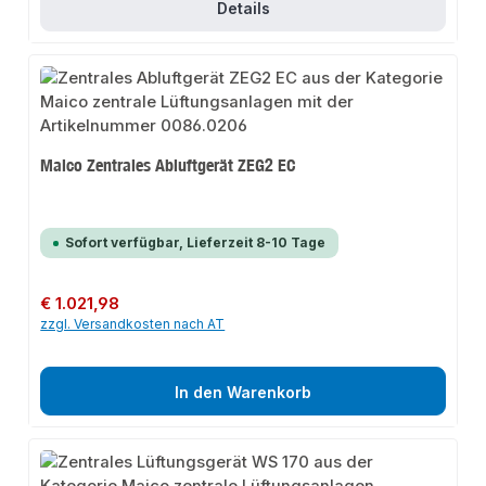
Details
Maico Zentrales Abluftgerät ZEG2 EC
Sofort verfügbar, Lieferzeit 8-10 Tage
Regulärer Preis:
€ 1.021,98
zzgl. Versandkosten nach AT
In den Warenkorb