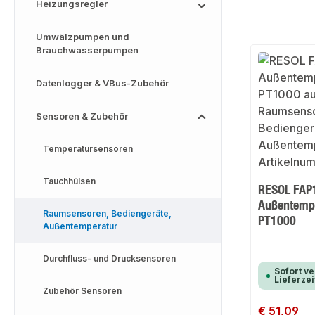
Heizungsregler
Umwälzpumpen und
Brauchwasserpumpen
Datenlogger & VBus-Zubehör
Sensoren & Zubehör
Temperatursensoren
Tauchhülsen
RESOL FAP
Außentemp
Raumsensoren, Bediengeräte,
PT1000
Außentemperatur
Durchfluss- und Drucksensoren
Sofort ve
Lieferzei
Zubehör Sensoren
Regulärer Preis:
€ 51,09