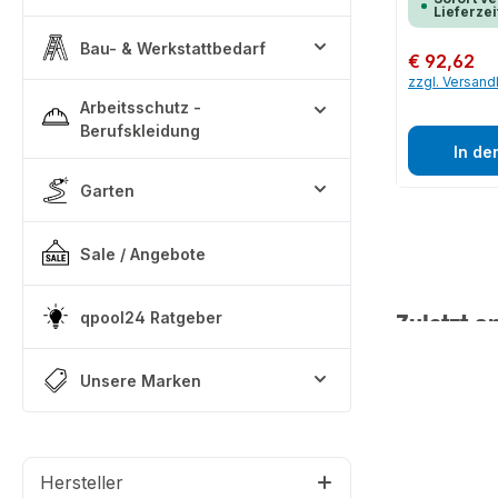
Lieferzei
Bau- & Werkstattbedarf
Regulärer Preis:
€ 92,62
zzgl. Versan
Arbeitsschutz -
Berufskleidung
In de
Garten
Sale / Angebote
Zuletzt a
qpool24 Ratgeber
Unsere Marken
Hersteller