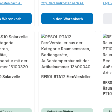
dkosten nach AT
zzgl. Versandkosten nach AT
zzgl.
n Warenkorb
In den Warenkorb
 Solarzelle
RESOL RTA12 FernVersteller
RESO
Raum
PT10
rfügbar,
Sofort verfügbar,
So