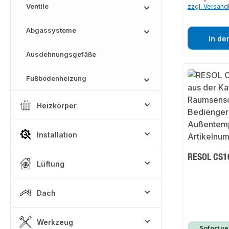
Ventile
zzgl. Versan
Abgassysteme
In de
Ausdehnungsgefäße
Fußbodenheizung
Heizkörper
Installation
RESOL CS10
Lüftung
Dach
Werkzeug
Sofort ve