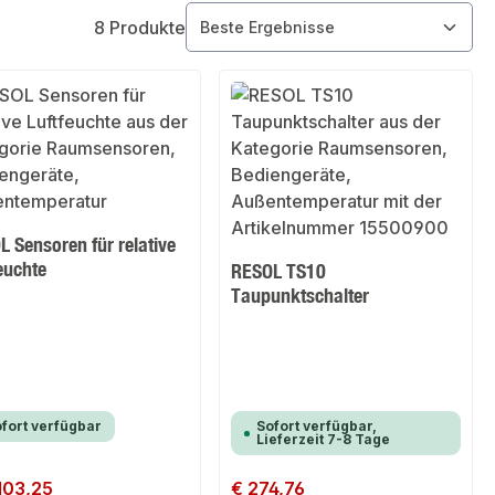
8 Produkte
 Sensoren für relative
euchte
RESOL TS10
Taupunktschalter
fort verfügbar
Sofort verfügbar,
Lieferzeit 7-8 Tage
er Preis:
103,25
Regulärer Preis:
€ 274,76