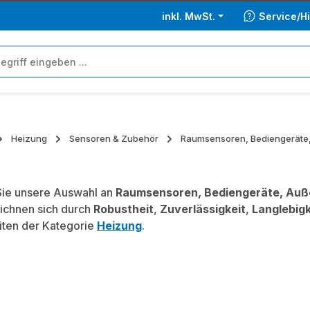
inkl. MwSt.
Service/Hi
Heizung
Sensoren & Zubehör
Raumsensoren, Bediengeräte
ie unsere Auswahl an
Raumsensoren, Bediengeräte, Au
ichnen sich durch
Robustheit
,
Zuverlässigkeit
,
Langlebigk
iten der Kategorie
Heizung
.