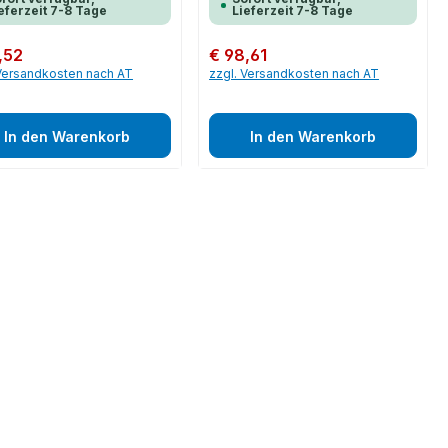
eferzeit 7-8 Tage
Lieferzeit 7-8 Tage
er Preis:
,52
Regulärer Preis:
€ 98,61
 Versandkosten nach AT
zzgl. Versandkosten nach AT
In den Warenkorb
In den Warenkorb