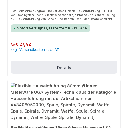
ProduktbeschreibungDas Produkt UGA Flexible Hauseinführung FHE TM
von UGA System-Technik bietet eine schnelle, einfache und sichere Lösung
zur Hauseinführung von Kabeln und Rohren. Dank der Expansionsdicht-
Beschichtung und den zwei Thermomuffen sorgt es für perfekten Halt und
passt sich flexibel an verschiedene Installationsbereiche an. Das robuste
Sofort verfügbar, Lieferzeit 10-11 Tage
Design und die einfache Montage machen dieses Produkt zu einer
zuverlässigen Wahl für jede Installation.EigenschaftenGroßer
AnwendungsbereichEinfache KabelauswechslungStabiles Leerrohrsystem
für den AußenbereichLeichte und schnelle MontageHohe
Regulärer Preis:
€ 27,42
Ab
Widerstandsfähigkeit gegen Chemikalien, Sole oder
zzgl. Versandkosten nach AT
BodenbeschaffenheitenGas- und wasserdicht bis 1 barAbdichtung auch bei
Mehrfachbelegung
möglichAnwendungsbereicheSanitärinstallationenHeizungsanlagenIndustri
eanwendungenProduktdatenMaterial: Flexibler SpiralschlauchLänge: 600
mmIn unserem Sortiment finden Sie auch passende Verbindungsstücke
Details
sowie weitere Produkte für den Anschluss.
Flexible Hauseinführung 80mm Ø Innen Meterware UGA