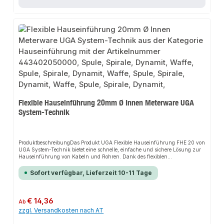
Anschluss.
Flexible Hauseinführung 20mm Ø Innen Meterware UGA
System-Technik
ProduktbeschreibungDas Produkt UGA Flexible Hauseinführung FHE 20 von
UGA System-Technik bietet eine schnelle, einfache und sichere Lösung zur
Hauseinführung von Kabeln und Rohren. Dank des flexiblen
Spiralschlauchs sorgt es für perfekten Halt und passt sich flexibel an
verschiedene Installationsbereiche an. Das robuste Design und die einfache
Sofort verfügbar, Lieferzeit 10-11 Tage
Montage machen dieses Produkt zu einer zuverlässigen Wahl für jede
Installation.EigenschaftenGroßer AnwendungsbereichTemperaturbereich
−15º bis +60º CStabiles Leerrohrsystem für den AußenbereichLeichte und
schnelle MontageHohe Widerstandsfähigkeit gegen Chemikalien, Sole oder
Regulärer Preis:
€ 14,36
Ab
BodenbeschaffenheitenGas- und wasserdicht bis 1 barAbdichtung auch bei
zzgl. Versandkosten nach AT
Mehrfachbelegung möglichMindestbiegeradius = 5 x
AußendurchmesserAnwendungsbereicheSanitärinstallationenHeizungsanla