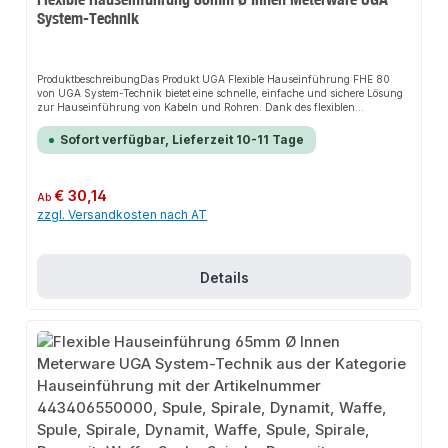
System-Technik
ProduktbeschreibungDas Produkt UGA Flexible Hauseinführung FHE 80
von UGA System-Technik bietet eine schnelle, einfache und sichere Lösung
zur Hauseinführung von Kabeln und Rohren. Dank des flexiblen
Spiralschlauchs sorgt es für perfekten Halt und passt sich flexibel an
verschiedene Installationsbereiche an. Das robuste Design und die einfache
Sofort verfügbar, Lieferzeit 10-11 Tage
Montage machen dieses Produkt zu einer zuverlässigen Wahl für jede
Installation.EigenschaftenGroßer AnwendungsbereichTemperaturbereich
−15º bis +60º CStabiles Leerrohrsystem für den AußenbereichLeichte und
schnelle MontageHohe Widerstandsfähigkeit gegen Chemikalien, Sole oder
Regulärer Preis:
€ 30,14
Ab
BodenbeschaffenheitenGas- und wasserdicht bis 1 barAbdichtung auch bei
zzgl. Versandkosten nach AT
Mehrfachbelegung möglichMindestbiegeradius = 5 x
AußendurchmesserAnwendungsbereicheSanitärinstallationenHeizungsanla
genIndustrieanwendungenProduktdatenMaterial: Flexibler
SpiralschlauchTemperaturbereich: −15º bis +60º CIn unserem Sortiment
finden Sie auch passende Verbindungsstücke sowie weitere Produkte für den
Details
Anschluss.