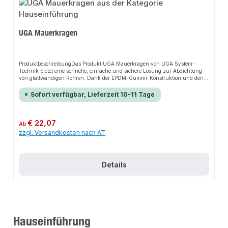
UGA Mauerkragen
ProduktbeschreibungDas Produkt UGA Mauerkragen von UGA System-
Technik bietet eine schnelle, einfache und sichere Lösung zur Abdichtung
von glattwandigen Rohren. Dank der EPDM-Gummi-Konstruktion und den
zwei Spannbändern sorgt es für perfekten Halt und passt sich flexibel an
verschiedene Installationsbereiche an. Das robuste Design und die einfache
Sofort verfügbar, Lieferzeit 10-11 Tage
Montage machen dieses Produkt zu einer zuverlässigen Wahl für jede
Installation.EigenschaftenDruckwasserdichtRadondichtFür Rohr-Øa 32 bis
Øa 315 mm geprüft bis 5 barAuslieferung mit je 2
MetallspannbändernAnwendungsbereicheSanitärinstallationenHeizungsanl
Regulärer Preis:
€ 22,07
Ab
agenIndustrieanwendungenProduktdatenMaterial: EPDM-
zzgl. Versandkosten nach AT
GummiSpannbereich: 48 - 53 mmMetallteile: V2AIn unserem Sortiment
finden Sie auch passende Verbindungsstücke sowie weitere Produkte für den
Anschluss.
Details
Hauseinführung