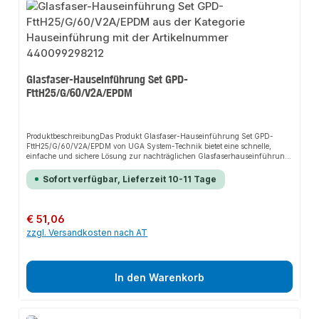
Glasfaser-Hauseinführung Set GPD-
FttH25/G/60/V2A/EPDM
ProduktbeschreibungDas Produkt Glasfaser-Hauseinführung Set GPD-
FttH25/G/60/V2A/EPDM von UGA System-Technik bietet eine schnelle,
einfache und sichere Lösung zur nachträglichen Glasfaserhauseinführung.
Dank der individuell angepassten Pressplatten sorgt es für perfekten Halt
und passt sich flexibel an verschiedene Installationsanforderungen an. Das
Sofort verfügbar, Lieferzeit 10-11 Tage
robuste Design und die einfache Montage machen dieses Produkt zu einer
zuverlässigen Wahl für jede Installation.EigenschaftenIndividuell
angepasste PressplattenEPDM-Gummi mit 60 mm GummistärkeMetallteile
aus V2AAnwendungsbereicheVollbohrung in WU-Beton (Kl. 1 und
Regulärer Preis:
€ 51,06
2)Schrägbohrungen bis 45°Gas- und wasserdichte Anwendungen bis 2,5
zzgl. Versandkosten nach AT
barProduktdatenMarke: UGA System-TechnikMaterial: EPDM-Gummi und
V2ADurchmesser: 25 mmIn unserem Sortiment finden Sie auch passende
Kabelabdeckungen sowie weitere Abdichtungssets für den Anschluss.
In den Warenkorb