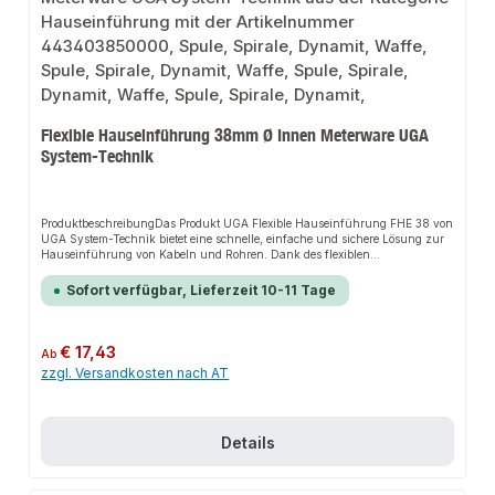
Flexible Hauseinführung 38mm Ø Innen Meterware UGA
System-Technik
ProduktbeschreibungDas Produkt UGA Flexible Hauseinführung FHE 38 von
UGA System-Technik bietet eine schnelle, einfache und sichere Lösung zur
Hauseinführung von Kabeln und Rohren. Dank des flexiblen
Spiralschlauchs sorgt es für perfekten Halt und passt sich flexibel an
verschiedene Installationsbereiche an. Das robuste Design und die einfache
Sofort verfügbar, Lieferzeit 10-11 Tage
Montage machen dieses Produkt zu einer zuverlässigen Wahl für jede
Installation.EigenschaftenGroßer AnwendungsbereichTemperaturbereich
−15º bis +60º CStabiles Leerrohrsystem für den AußenbereichLeichte und
schnelle MontageHohe Widerstandsfähigkeit gegen Chemikalien, Sole oder
Regulärer Preis:
€ 17,43
Ab
BodenbeschaffenheitenGas- und wasserdicht bis 1 barAbdichtung auch bei
zzgl. Versandkosten nach AT
Mehrfachbelegung möglichMindestbiegeradius = 5 x
AußendurchmesserAnwendungsbereicheSanitärinstallationenHeizungsanla
genIndustrieanwendungenProduktdatenMaterial: Flexibler
SpiralschlauchTemperaturbereich: −15º bis +60º CIn unserem Sortiment
finden Sie auch passende Verbindungsstücke sowie weitere Produkte für den
Details
Anschluss.