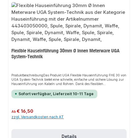
Flexible Hauseinführung 30mm Ø Innen Meterware UGA
System-Technik
ProduktbeschreibungDas Produkt UGA Flexible Hauseinführung FHE 30 von
UGA System-Technik bietet eine schnelle, einfache und sichere Lösung zur
Hauseinführung von Kabeln und Rohren. Dank des flexiblen
Spiralschlauchs sorgt es für perfekten Halt und passt sich flexibel an
verschiedene Installationsbereiche an. Das robuste Design und die einfache
Sofort verfügbar, Lieferzeit 10-11 Tage
Montage machen dieses Produkt zu einer zuverlässigen Wahl für jede
Installation.EigenschaftenGroßer AnwendungsbereichTemperaturbereich
−15º bis +60º CStabiles Leerrohrsystem für den AußenbereichLeichte und
schnelle MontageHohe Widerstandsfähigkeit gegen Chemikalien, Sole oder
Regulärer Preis:
€ 16,50
Ab
BodenbeschaffenheitenGas- und wasserdicht bis 1 barAbdichtung auch bei
zzgl. Versandkosten nach AT
Mehrfachbelegung möglichMindestbiegeradius = 5 x
AußendurchmesserAnwendungsbereicheSanitärinstallationenHeizungsanla
genIndustrieanwendungenProduktdatenMaterial: Flexibler
SpiralschlauchTemperaturbereich: −15º bis +60º CIn unserem Sortiment
finden Sie auch passende Verbindungsstücke sowie weitere Produkte für den
Details