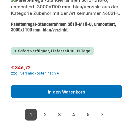
Palettenregal-Ständerrahmen S610-M18-U, unmontiert,
3000x1100 mm, blau/verzinkt
Sofort verfügbar, Lieferzeit 10-11 Tage
Regulärer Preis:
€ 346,72
zzgl. Versandkosten nach AT
In den Warenkorb
1
2
3
4
5
Seite
Seite
Seite
Seite
Seite