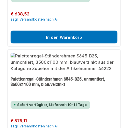
Regulärer Preis:
€ 638,52
zzgl. Versandkosten nach AT
In den Warenkorb
Palettenregal-Ständerahmen S645-B25, unmontiert,
3500x1100 mm, blau/verzinkt
Sofort verfügbar, Lieferzeit 10-11 Tage
Regulärer Preis:
€ 575,11
zzgl. Versandkosten nach AT