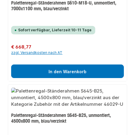
Palettenregal-Ständerahmen S610-M18-U, unmontiert,
7000x1100 mm, blau/verzinkt
Sofort verfügbar, Lieferzeit 10-11 Tage
Regulärer Preis:
€ 668,77
zzgl. Versandkosten nach AT
In den Warenkorb
Palettenregal-Ständerahmen S645-B25, unmontiert,
4500x800 mm, blau/verzinkt