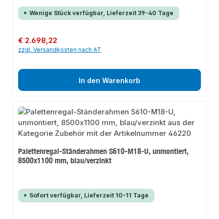
Wenige Stück verfügbar, Lieferzeit 39-40 Tage
Regulärer Preis:
€ 2.698,22
zzgl. Versandkosten nach AT
In den Warenkorb
Palettenregal-Ständerahmen S610-M18-U, unmontiert,
8500x1100 mm, blau/verzinkt
Sofort verfügbar, Lieferzeit 10-11 Tage