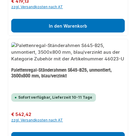
Regulärer Preis:
€ 419,13
zzgl. Versandkosten nach AT
In den Warenkorb
Palettenregal-Ständerahmen S645-B25, unmontiert,
3500x800 mm, blau/verzinkt
Sofort verfügbar, Lieferzeit 10-11 Tage
Regulärer Preis:
€ 542,42
zzgl. Versandkosten nach AT