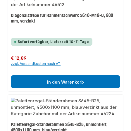
Diagonalstrebe für Rahmenfachwerk S610-M18-U, 800
mm, verzinkt
Sofort verfügbar, Lieferzeit 10-11 Tage
Regulärer Preis:
€ 12,89
zzgl. Versandkosten nach AT
In den Warenkorb
Palettenregal-Ständerahmen S645-B25, unmontiert,
4500x1100 mm, blau/verzinkt