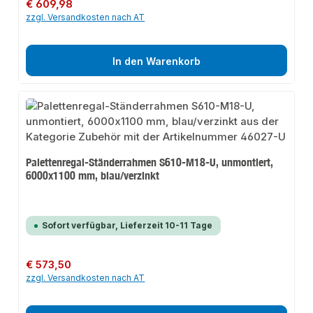
Regulärer Preis:
€ 609,98
zzgl. Versandkosten nach AT
In den Warenkorb
Palettenregal-Ständerrahmen S610-M18-U, unmontiert,
6000x1100 mm, blau/verzinkt
Sofort verfügbar, Lieferzeit 10-11 Tage
Regulärer Preis:
€ 573,50
zzgl. Versandkosten nach AT