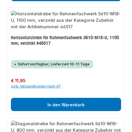
Horizontalstrebe für Rahmenfachwerk S610-M18-U, 1100
mm, verzinkt #46517
Sofort verfügbar, Lieferzeit 10-11 Tage
Regulärer Preis:
€ 11,85
zzgl. Versandkosten nach AT
In den Warenkorb