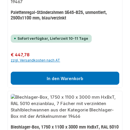
Palettenregal-Ständerahmen S645-B25, unmontiert,
2500x1100 mm, blau/verzinkt
Sofort verfügbar, Lieferzeit 10-11 Tage
Regulärer Preis:
€ 447,78
zzgl. Versandkosten nach AT
In den Warenkorb
Blechlager-Box, 1750 x 1100 x 3000 mm HxBxT, RAL 5010