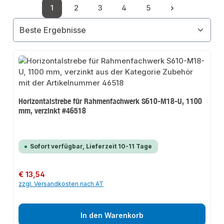
1
2
3
4
5
Seite
Seite
Seite
Seite
Seite
Horizontalstrebe für Rahmenfachwerk S610-M18-U, 1100
mm, verzinkt #46518
Sofort verfügbar, Lieferzeit 10-11 Tage
Regulärer Preis:
€ 13,54
zzgl. Versandkosten nach AT
In den Warenkorb