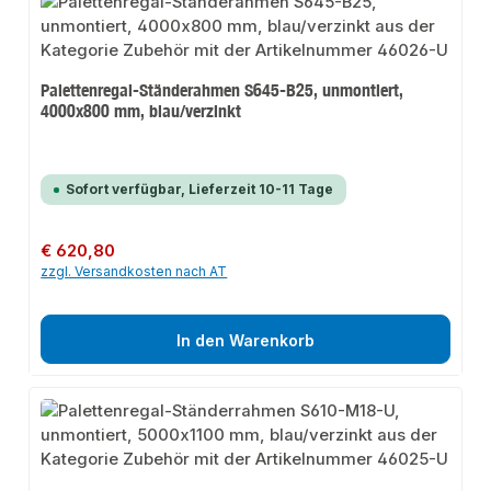
Palettenregal-Ständerahmen S645-B25, unmontiert,
4000x800 mm, blau/verzinkt
Sofort verfügbar, Lieferzeit 10-11 Tage
Regulärer Preis:
€ 620,80
zzgl. Versandkosten nach AT
In den Warenkorb