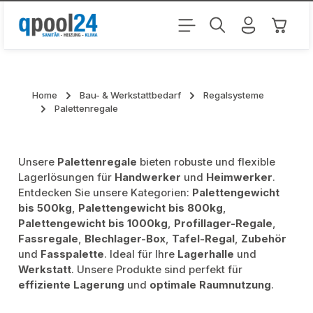
Zum Hauptinhalt springen
Warenk
Home
Bau- & Werkstattbedarf
Regalsysteme
Palettenregale
Unsere
Palettenregale
bieten robuste und flexible
Lagerlösungen für
Handwerker
und
Heimwerker
.
Entdecken Sie unsere Kategorien:
Palettengewicht
bis 500kg
,
Palettengewicht bis 800kg
,
Palettengewicht bis 1000kg
,
Profillager-Regale
,
Fassregale
,
Blechlager-Box
,
Tafel-Regal
,
Zubehör
und
Fasspalette
. Ideal für Ihre
Lagerhalle
und
Werkstatt
. Unsere Produkte sind perfekt für
effiziente Lagerung
und
optimale Raumnutzung
.