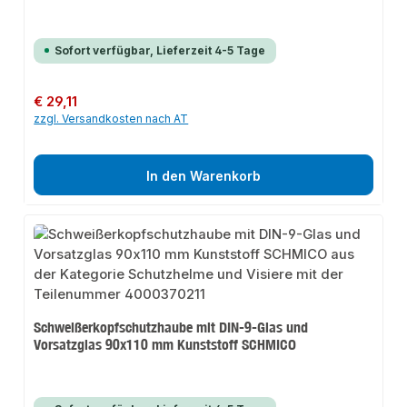
Sofort verfügbar, Lieferzeit 4-5 Tage
Regulärer Preis:
€ 29,11
zzgl. Versandkosten nach AT
In den Warenkorb
Schweißerkopfschutzhaube mit DIN-9-Glas und
Vorsatzglas 90x110 mm Kunststoff SCHMICO