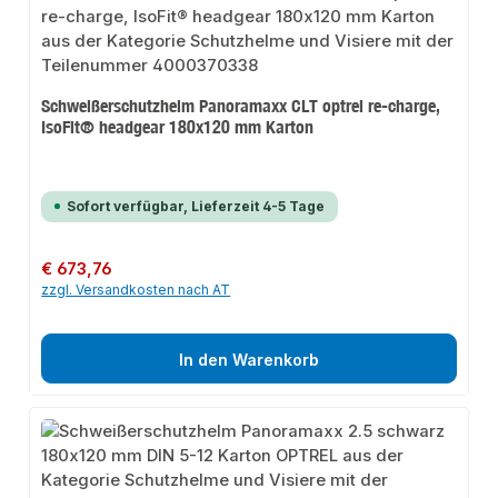
Schweißerschutzhelm Panoramaxx CLT optrel re-charge,
IsoFit® headgear 180x120 mm Karton
Sofort verfügbar, Lieferzeit 4-5 Tage
Regulärer Preis:
€ 673,76
zzgl. Versandkosten nach AT
In den Warenkorb