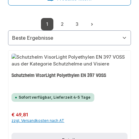
1
2
3
Seite
Seite
Seite
Schutzhelm VisorLight Polyethylen EN 397 VOSS
Sofort verfügbar, Lieferzeit 4-5 Tage
Regulärer Preis:
€ 49,81
zzgl. Versandkosten nach AT