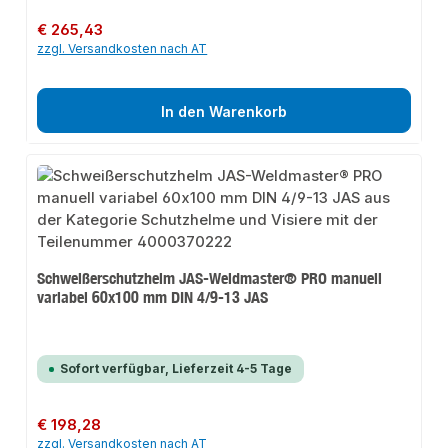
Regulärer Preis:
€ 265,43
zzgl. Versandkosten nach AT
In den Warenkorb
Schweißerschutzhelm JAS-Weldmaster® PRO manuell
variabel 60x100 mm DIN 4/9-13 JAS
Sofort verfügbar, Lieferzeit 4-5 Tage
Regulärer Preis:
€ 198,28
zzgl. Versandkosten nach AT