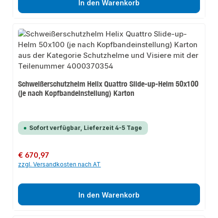
In den Warenkorb
Schweißerschutzhelm Helix Quattro Slide-up-Helm 50x100
(je nach Kopfbandeinstellung) Karton
Sofort verfügbar, Lieferzeit 4-5 Tage
Regulärer Preis:
€ 670,97
zzgl. Versandkosten nach AT
In den Warenkorb