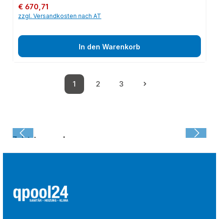
Regulärer Preis:
€ 670,71
zzgl. Versandkosten nach AT
In den Warenkorb
1
2
3
Seite
Seite
Seite
Zuletzt angesehen: