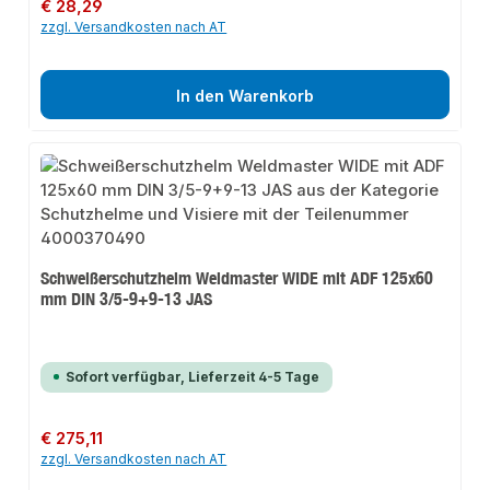
Regulärer Preis:
€ 28,29
zzgl. Versandkosten nach AT
In den Warenkorb
Schweißerschutzhelm Weldmaster WIDE mit ADF 125x60
mm DIN 3/5-9+9-13 JAS
Sofort verfügbar, Lieferzeit 4-5 Tage
Regulärer Preis:
€ 275,11
zzgl. Versandkosten nach AT