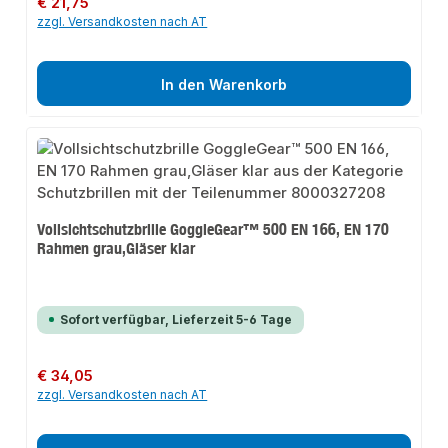
€ 21,75
zzgl. Versandkosten nach AT
In den Warenkorb
Vollsichtschutzbrille GoggleGear™ 500 EN 166, EN 170
Rahmen grau,Gläser klar
Sofort verfügbar, Lieferzeit 5-6 Tage
Regulärer Preis:
€ 34,05
zzgl. Versandkosten nach AT