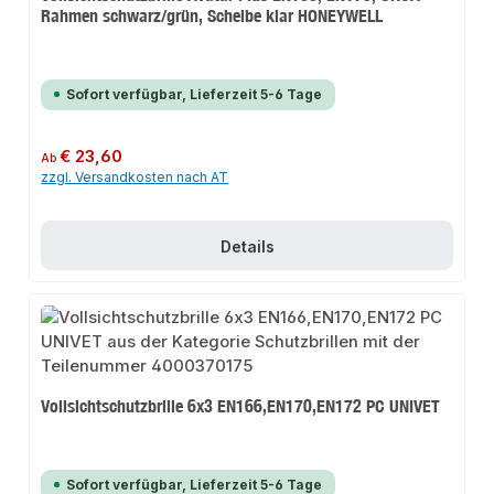
Rahmen schwarz/grün, Scheibe klar HONEYWELL
Sofort verfügbar, Lieferzeit 5-6 Tage
Regulärer Preis:
€ 23,60
Ab
zzgl. Versandkosten nach AT
Details
Vollsichtschutzbrille 6x3 EN166,EN170,EN172 PC UNIVET
Sofort verfügbar, Lieferzeit 5-6 Tage