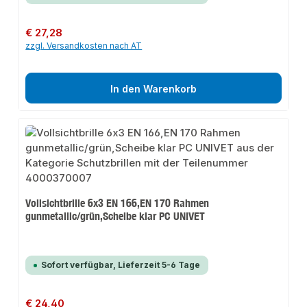
Regulärer Preis:
€ 27,28
zzgl. Versandkosten nach AT
In den Warenkorb
Vollsichtbrille 6x3 EN 166,EN 170 Rahmen
gunmetallic/grün,Scheibe klar PC UNIVET
Sofort verfügbar, Lieferzeit 5-6 Tage
Regulärer Preis:
€ 24,40