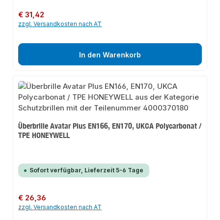
Regulärer Preis:
€ 31,42
zzgl. Versandkosten nach AT
In den Warenkorb
Überbrille Avatar Plus EN166, EN170, UKCA Polycarbonat /
TPE HONEYWELL
Sofort verfügbar, Lieferzeit 5-6 Tage
Regulärer Preis:
€ 26,36
zzgl. Versandkosten nach AT