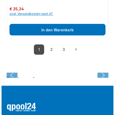
Regulärer Preis:
€ 25,24
zzgl. Versandkosten nach AT
In den Warenkorb
1
2
3
Seite
Seite
Seite
Zuletzt angesehen: