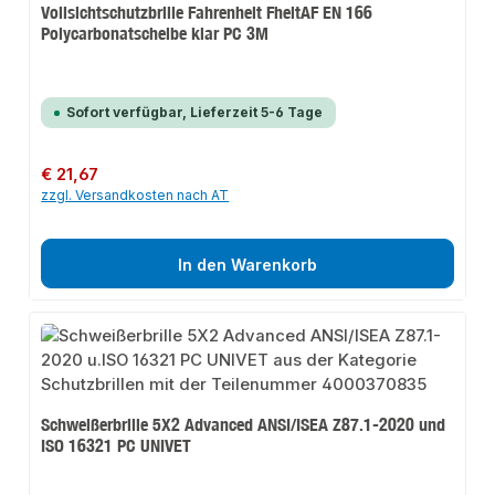
Vollsichtschutzbrille Fahrenheit FheitAF EN 166
Polycarbonatscheibe klar PC 3M
Sofort verfügbar, Lieferzeit 5-6 Tage
Regulärer Preis:
€ 21,67
zzgl. Versandkosten nach AT
In den Warenkorb
Schweißerbrille 5X2 Advanced ANSI/ISEA Z87.1-2020 und
ISO 16321 PC UNIVET