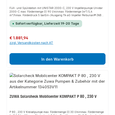
Füll- und Spülstation mit UNISTAR 2000-C, 230 V Impellerpumpe Unistar
2000-C max. Fördermenge (l) 90 l/minmax. Fördermenge (m³) 5,4
m³/hmax. Förderdruck 5 barEin-/Ausgang 1¼ aG Impeller Perbunan® (NBR)
, Werkstoff Buchse Polyamid Wellendichtring Perbunan® (NBR) Werkstoff
Pumpengehäuse Aluminium EN AW-6060/AC-43400 Elektromotor
Sofort verfügbar, Lieferzeit 19-20 Tage
Nennspannung (AC) 230 V, Nennfrequenz 50 HzNennleistung 1,1 kW,
Nennstrom (AC) 7,1 Amax. Drehzahl 2800 min-1, Drehrichtung links/rechts
Werkstoff Motorwelle 1.4104 Schutzart IP55 Motorschutz (therm.) 150
Ausstattung/Zubehör : - Maximale Medientemperatur 60°C - UV-stabiler PE
Regulärer Preis:
€ 1.881,94
55 L-Behälter m. Deckel u. Sieb - Wagen aus stabilem Formrohrrahmen mit
zzgl. Versandkosten nach AT
Lufträdern (Maße ca. 1050 x 490 x 640 mm) - Multifunktionshahn
Saugseite z. Ansaugen aus externen Behältern - Multifunktionshahn
Druckseite z. Mischen v. Konzentraten in externen Behältern - 2 x 3 m PVC
Gewebe-Füll- und Spülschlauch 1" - Druckentlastungsventil Gewicht 42
kgOptional: -Schraubdeckel 805533 und Filterbeutel Art. 132004SET
In den Warenkorb
ZUWA Solarcheck Mobilcenter KOMPAKT P 80 , 230 V
P 80 , 230 V Kreiselpumpe max. Fördermenge (l) 30 l/minmax. Fördermenge