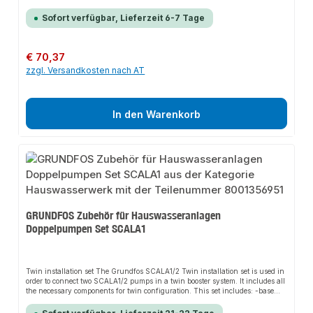
cartridge itself · which minimizes the possibility of clogging. The smooth
surface of the filter ensures easy washing and cleaning. The filter cartridges
Sofort verfügbar, Lieferzeit 6-7 Tage
provide a nominal filtration with an efficiency of 80 %. If properly used ·
they can be used repeatedly maintaining constant efficiency. The inside core
is manufactured from talc- filled polypropylene and a welded nylon
net.Weitere technische Eigenschaften:· Art des Zubehörs/Ersatzteils: Filter·
Regulärer Preis:
€ 70,37
Breite: 119· Höhe: 199· Länge: 187· Werkstoff: sonstige
zzgl. Versandkosten nach AT
In den Warenkorb
GRUNDFOS Zubehör für Hauswasseranlagen
Doppelpumpen Set SCALA1
Twin installation set The Grundfos SCALA1/2 Twin installation set is used in
order to connect two SCALA1/2 pumps in a twin booster system. It includes all
the necessary components for twin configuration. This set includes: -base
plate -two manifolds (inlet and outlet) including the isolation valves -
communication cable (for SCALA1 only) - fixing screws.Weitere technische