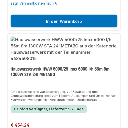
zzgl. Versandkosten nach AT
In den Warenkorb
Hauswasserwerk HWW 6000/25 Inox 6000 l/h 55m 8m
1300W STA 24l METABO
für die automatische Wasserversorgung, zur Bewässerung und
Grundwasserförderung sowie zum Fördern, Auspumpen und Umwälzen von
Klarwasser · wartungsfreier Kondensatormotor · Überlastschutz ·
Gleitringdichtungssystem · separate Wasser-Einfüllöffnung für einfache
Inbetriebnahme · werkzeuglose Wasser-Ablassschraube · Trockenlaufschutz
Sofort verfügbar, Lieferzeit 6-7 Tage
· elektronischer Druckschalter für automatische Aktivierung bei größerem
Wasserbedarf · mehrstufiges Pumpenlaufwerk für hohe Leistungsfähigkeit
und leisen BetriebWeitere technische Eigenschaften:· Antriebswelle: Edelstahl·
Pumpengehäuse: Edelstahl· Gewicht: 18,9kg· prüfpflichtig: ja
Regulärer Preis:
€ 454,24