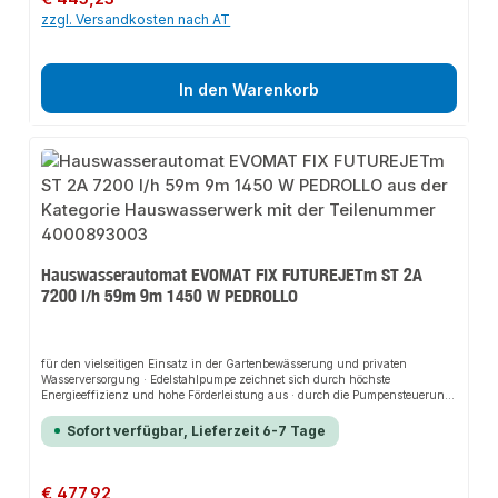
zzgl. Versandkosten nach AT
In den Warenkorb
Hauswasserautomat EVOMAT FIX FUTUREJETm ST 2A
7200 l/h 59m 9m 1450 W PEDROLLO
für den vielseitigen Einsatz in der Gartenbewässerung und privaten
Wasserversorgung · Edelstahlpumpe zeichnet sich durch höchste
Energieeffizienz und hohe Förderleistung aus · durch die Pumpensteuerung
Presflo startet und stoppt die Pumpe bei Bedarf automatisch · ebenso schützt
die Presflo die Pumpe vor Schäden durch Trockenlaufen · anschlussfertig
Sofort verfügbar, Lieferzeit 6-7 Tage
verkabelt · zur sicheren Montage inklusive eine massive Wandkonsole aus
verzinktem Stahl mit entsprechendem AnschlussmaterialWeitere technische
Eigenschaften:· Antriebswelle: Edelstahl AISI 431· Pumpengehäuse: Edelstahl
AISI 304· Gewicht: 16,2kg· prüfpflichtig: ja
Regulärer Preis:
€ 477,92