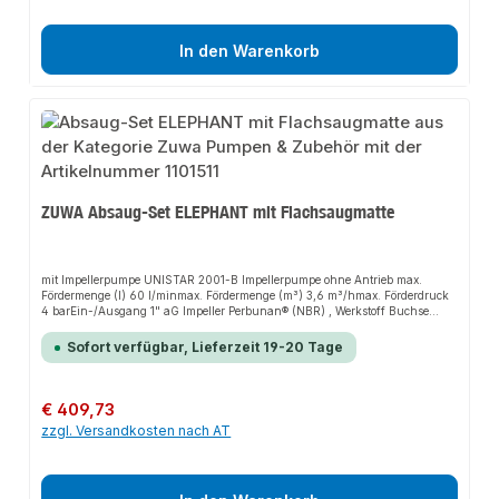
In den Warenkorb
ZUWA Absaug-Set ELEPHANT mit Flachsaugmatte
mit Impellerpumpe UNISTAR 2001-B Impellerpumpe ohne Antrieb max.
Fördermenge (l) 60 l/minmax. Fördermenge (m³) 3,6 m³/hmax. Förderdruck
4 barEin-/Ausgang 1" aG Impeller Perbunan® (NBR) , Werkstoff Buchse
Polyamid Wellendichtring Perbunan® (NBR) Werkstoff Pumpengehäuse
Aluminium EN AW-6082/AC-43400 Mit Adapter für Tiefenanschlag der
Sofort verfügbar, Lieferzeit 19-20 Tage
Bohrmaschine Ausstattung/Zubehör : - Transportbox mit Deckel, ca. 528 x
310 x 320 mm - Flachsaugmatte ca. 460 x 265 x 15 mm - 2 x 3 m
Gewebeschlauch ¾“ (NW 19) mit Profieinbindung und
Schlauchverschraubung 1" an Pumpenein- und Ausgang - mit
Regulärer Preis:
€ 409,73
zusätzlichem Edelstahl-Boden-Sieb (zur alternativen Verwendung statt
zzgl. Versandkosten nach AT
Flachsaugmatte) Verpackungsabmessung ca. 600x400x45 mm Gewicht 7,6
kg