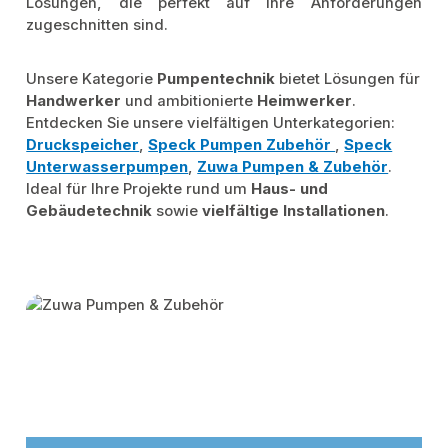
Lösungen, die perfekt auf Ihre Anforderungen
zugeschnitten sind.
Unsere Kategorie
Pumpentechnik
bietet Lösungen für
Handwerker
und ambitionierte
Heimwerker
.
Entdecken Sie unsere vielfältigen Unterkategorien:
Druckspeicher
,
Speck Pumpen Zubehör
,
Speck
Unterwasserpumpen
,
Zuwa Pumpen & Zubehör
.
Ideal für Ihre Projekte rund um
Haus- und
Gebäudetechnik
sowie
vielfältige Installationen
.
Kategoriegalerie überspringen