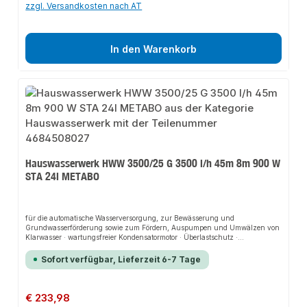
zzgl. Versandkosten nach AT
In den Warenkorb
Hauswasserwerk HWW 3500/25 G 3500 l/h 45m 8m 900 W
STA 24l METABO
für die automatische Wasserversorgung, zur Bewässerung und
Grundwasserförderung sowie zum Fördern, Auspumpen und Umwälzen von
Klarwasser · wartungsfreier Kondensatormotor · Überlastschutz ·
Gleitringdichtungssystem · separate Wasser-Einfüllöffnung für einfache
Inbetriebnahme · werkzeuglose Wasserablassschraube · Druckschalter für
Sofort verfügbar, Lieferzeit 6-7 Tage
automatische Aktivierung bei größerem WasserbedarfWeitere technische
Eigenschaften:· Antriebswelle: Edelstahl· Pumpengehäuse: Grauguss·
Gewicht: 15,9kg· prüfpflichtig: ja
Regulärer Preis:
€ 233,98