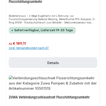
Flussrichtungsumkehr
Bestehend aus: - 4 Wege Kugelhahn mit L-Bohrung: zur
Flussrichtungsänderung Material Messing, Welle/Buchse PPS-Komposit, O-
Ring EPDM - Rücklaufschlauch zum Behälter - Mediumtemperatur max.
110°C Gewicht 1,5 kg
Sofort verfügbar, Lieferzeit 19-20 Tage
Regulärer Preis:
€ 189,11
Ab
zzgl. Versandkosten nach AT
Details
ZUWA Verbindungsschlauchset Flussrichtungsumkehr