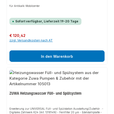
für Antikalk-Mobilcenter
Sofort verfügbar, Lieferzeit 19-20 Tage
Regulärer Preis:
€ 120,42
zzgl. Versandkosten nach AT
In den Warenkorb
ZUWA Heizungswasser Füll- und Spülsystem
Erweiterung zur UNIVERSAL Füll- und Spülstation Ausstattung/Zubehör : -
Digitales Zählwerk K24 (Art. 131814N) - Feinfilter 20 µm - Edelstahlplatte -