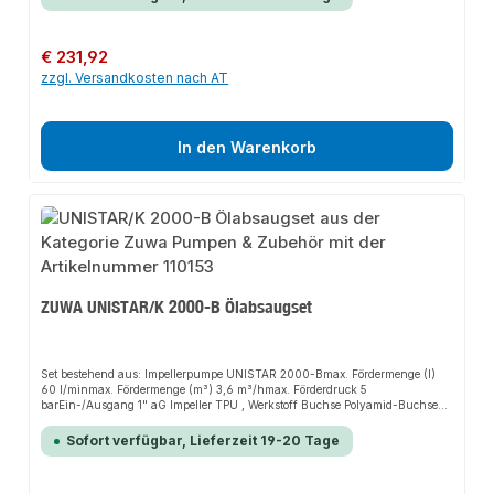
Regulärer Preis:
€ 231,92
zzgl. Versandkosten nach AT
In den Warenkorb
ZUWA UNISTAR/K 2000-B Ölabsaugset
Set bestehend aus: Impellerpumpe UNISTAR 2000-Bmax. Fördermenge (l)
60 l/minmax. Fördermenge (m³) 3,6 m³/hmax. Förderdruck 5
barEin-/Ausgang 1" aG Impeller TPU , Werkstoff Buchse Polyamid-Buchse
Wellendichtring Viton® (FKM) Werkstoff Pumpengehäuse Aluminium EN AW-
6060/AC-43400 Elektromotor Nennspannung (AC) 230 V, Nennfrequenz
Sofort verfügbar, Lieferzeit 19-20 Tage
50 HzNennleistung 0,55 kW, Nennstrom (AC) 4,3 AAnlaufkondensator 40
µF, Betriebskondensator 20 µFSchutzart IP55 , Motorschutz (therm.) 130
Ausstattung/Zubehör : - Pumpentragegestell mit Gummipuffer - 3 x 3 m