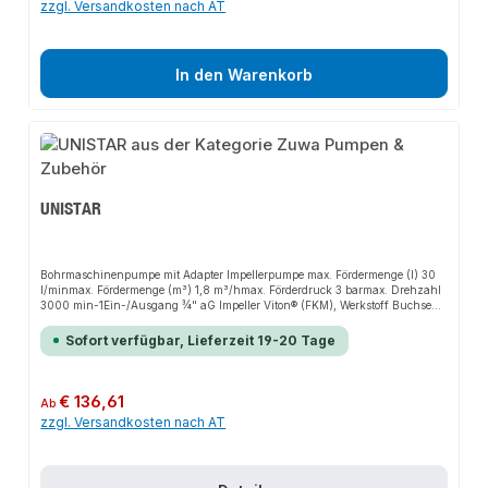
zzgl. Versandkosten nach AT
In den Warenkorb
UNISTAR
Bohrmaschinenpumpe mit Adapter Impellerpumpe max. Fördermenge (l) 30
l/minmax. Fördermenge (m³) 1,8 m³/hmax. Förderdruck 3 barmax. Drehzahl
3000 min-1Ein-/Ausgang ¾" aG Impeller Viton® (FKM), Werkstoff Buchse
Polyamid Wellendichtring Viton® (FKM) Werkstoff Pumpengehäuse
Aluminium EN AW-6082/AC-43400 mit Adapter für Tiefenanschlag der
Sofort verfügbar, Lieferzeit 19-20 Tage
Bohrmaschine Gewicht 0,6 kg
Regulärer Preis:
€ 136,61
Ab
zzgl. Versandkosten nach AT