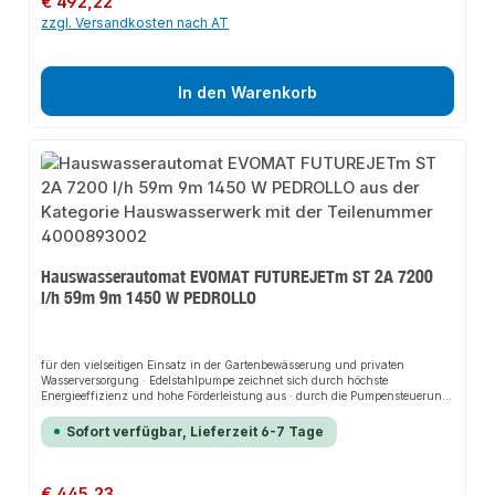
€ 492,22
zzgl. Versandkosten nach AT
In den Warenkorb
Hauswasserautomat EVOMAT FUTUREJETm ST 2A 7200
l/h 59m 9m 1450 W PEDROLLO
für den vielseitigen Einsatz in der Gartenbewässerung und privaten
Wasserversorgung · Edelstahlpumpe zeichnet sich durch höchste
Energieeffizienz und hohe Förderleistung aus · durch die Pumpensteuerung
Presflo startet und stoppt die Pumpe bei Bedarf automatisch · ebenso schützt
die Presflo die Pumpe vor Schäden durch Trockenlaufen · anschlussfertig
Sofort verfügbar, Lieferzeit 6-7 Tage
verkabeltWeitere technische Eigenschaften:· Antriebswelle: Edelstahl AISI
431· Pumpengehäuse: Edelstahl AISI 304· Gewicht: 13,2kg· prüfpflichtig: ja
Regulärer Preis:
€ 445,23