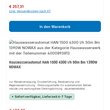
Volumenstrom: 5,6
Regulärer Preis:
€ 257,31
zzgl. Versandkosten nach AT
In den Warenkorb
Hauswasserautomat HAN 1500 4300 l/h 50m 8m 1390W
NOWAX
zur Wasserversorgung, Druckerhöhung, Bewässerung und
Regenwassernutzung · Strömungsschalter für automatischen Betrieb ·
robuste und wartungsfreie Gleitringdichtung · dauerbetriebsfest ·
Ein-/Ausschalter · sehr geräuscharm · integrierter Thermoschutzschalter
und Trockenlaufschutz · aufgebauter Strömungsschalter für automatischen
Sofort verfügbar, Lieferzeit 6-7 Tage
Betrieb · selbstansaugend · Pumpengehäuse, Laufrad und Pumpenwelle aus
Edelstahl · Trinkwasser geeignetWeitere technische Eigenschaften:· Gewicht:
13kg· Antriebswelle: Edelstahl· Pumpengehäuse: Edelstahl· prüfpflichtig: ja
Regulärer Preis: