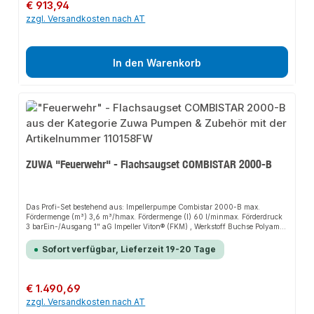
ölbeständiger Spiralschlauch 1" mit GEKA-Kupplungen - Fußventil 1" -
Regulärer Preis:
€ 913,94
Eurobehälter mit Deckel
zzgl. Versandkosten nach AT
In den Warenkorb
ZUWA "Feuerwehr" - Flachsaugset COMBISTAR 2000-B
Das Profi-Set bestehend aus: Impellerpumpe Combistar 2000-B max.
Fördermenge (m³) 3,6 m³/hmax. Fördermenge (l) 60 l/minmax. Förderdruck
3 barEin-/Ausgang 1" aG Impeller Viton® (FKM) , Werkstoff Buchse Polyamid
Wellendichtring Viton® (FKM) Werkstoff Pumpengehäuse Edelstahl 1.4404,
Aluminium AlMgSi1 Elektromotor Nennspannung (AC) 230 V, Nennfrequenz
Sofort verfügbar, Lieferzeit 19-20 Tage
50 HzNennleistung 0,55 kW, Nennstrom (AC) 4,3 Amax. Drehzahl 2800
min-1Schutzart IP55 Ausstattung/Zubehör: Mit Trockenlaufschutz
Pumpentragegestell mit Gummipuffer Flachsaugmatte mit GEKA-Kupplung
Fußventil 1" mit GEKA-Kupplung Saugseite: 5 m ölbeständiger
Regulärer Preis:
€ 1.490,69
Spiralschlauch m. GEKA Sicherungsring-Kupplungen Druckseite: STORZ-
zzgl. Versandkosten nach AT
D-Festkupplung 1" iG Eurobehälter mit Deckel Gewicht 14 kg