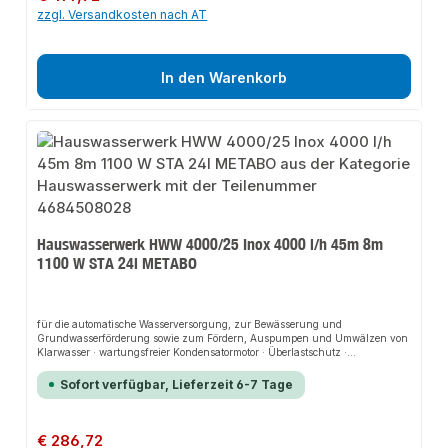
zzgl. Versandkosten nach AT
In den Warenkorb
Hauswasserwerk HWW 4000/25 Inox 4000 l/h 45m 8m
1100 W STA 24l METABO
für die automatische Wasserversorgung, zur Bewässerung und
Grundwasserförderung sowie zum Fördern, Auspumpen und Umwälzen von
Klarwasser · wartungsfreier Kondensatormotor · Überlastschutz ·
Gleitringdichtungssystem · separate Wasser-Einfüllöffnung für einfache
Inbetriebnahme · werkzeuglose Wasserablassschraube · Druckschalter für
Sofort verfügbar, Lieferzeit 6-7 Tage
automatische Aktivierung bei größerem WasserbedarfWeitere technische
Eigenschaften:· Antriebswelle: Edelstahl· Pumpengehäuse: Edelstahl·
Gewicht: 15,5kg· prüfpflichtig: ja
Regulärer Preis:
€ 286,72