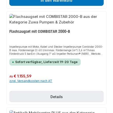
In den Warenkorb
Flachsaugset mit COMBISTAR 2000-B
Impellerpumpe mit Motor, Kabel und Stecker Impellerpumpe Combistar 2000-
B max. Fördermenge (l) 60 l/minmax. Fördermenge (m³) 3,6 m³/hmax.
Förderdruck 5 barEin-/Ausgang 1" aG Impeller Perbunan® (NBR) , Werkstoff
Buchse Polyamid Wellendichtring Perbunan® (NBR) Werkstoff
Pumpengehäuse Edelstahl 1.4404, Aluminium AlMgSi1 Elektromotor
Sofort verfügbar, Lieferzeit 19-20 Tage
Nennspannung (AC) 230 V, Nennfrequenz 50 HzNennleistung 0,55 kW,
Nennstrom (AC) 4,3 AAnlaufkondensator 40 µF, Betriebskondensator 20
µFmax. Drehzahl 2800 min-1Werkstoff Motorwelle 1.4404 Schutzart IP55
Motorschutz (therm.) 130 Ausstattung/Zubehör : - Pumpentragegestel - 3 x 3
Regulärer Preis:
€ 1.155,59
Ab
Meter Spiralschlauch 1" mit GEKA-Kupplungen - Flachsaugmatte (460 x
zzgl. Versandkosten nach AT
265 x 15 mm) - Eurobehälter mit Deckel (600 x 400 x 435 mm) für Transport
und Aufbewahrung der Pumpe Verpackungsabmessung 600 x 410 x 440
mm Gewicht 20 kg
Details