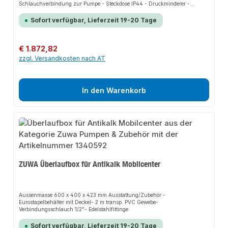
Schlauchverbindung zur Pumpe - Steckdose IP44 - Druckminderer -
Anschluss für Einwegbefüllpatronen oder Enthärtungsgeräte - 2
Multifunktionshähne - Druckluftanschluss m. zeitgesteuerten
Sofort verfügbar, Lieferzeit 19-20 Tage
elektromagnet. Ventil Gewicht 10 kg
Regulärer Preis:
€ 1.872,82
zzgl. Versandkosten nach AT
In den Warenkorb
ZUWA Überlaufbox für Antikalk Mobilcenter
Aussenmasse 600 x 400 x 423 mm Ausstattung/Zubehör:-
Eurostapelbehälter mit Deckel- 2 m transp. PVC Gewebe-
Verbindungsschlauch 1/2"- Edelstahlfittinge
Sofort verfügbar, Lieferzeit 19-20 Tage