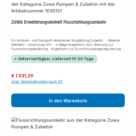
ZUWA Erweiterungseinheit Flussrichtungsumkehr
für Antikalk- und Spülprofi-Mobilcenter Ausstattung/Zubehör : - Material
Edelstahl - Anschlüsse 3/4" - 4-Wege-Kugelhahn mit L-Bohrung zur
Flussrichtungsänderung - Kugelhahn zur Durchflussmengenregulierung
Gewicht 9 kgErforderliches Zubehör: Anschlussschläuche Art. 1050131SP
(Spülprofi) oder Art. 1050131S (Antikalk)
Sofort verfügbar, Lieferzeit 19-20 Tage
Regulärer Preis:
€ 1.031,29
zzgl. Versandkosten nach AT
In den Warenkorb