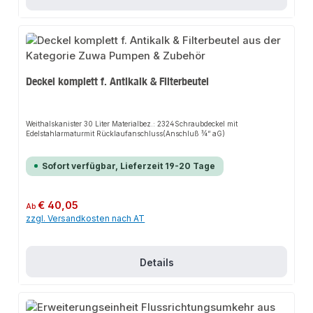
Deckel komplett f. Antikalk & Filterbeutel
Weithalskanister 30 Liter Materialbez.: 2324Schraubdeckel mit
Edelstahlarmaturmit Rücklaufanschluss(Anschluß ¾“ aG)
Sofort verfügbar, Lieferzeit 19-20 Tage
Regulärer Preis:
€ 40,05
Ab
zzgl. Versandkosten nach AT
Details