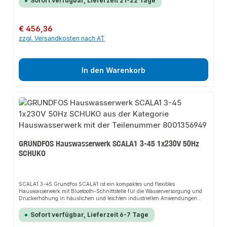
Sofort verfügbar, Lieferzeit 21-22 Tage
Eigenschaften:· Art des Zubehörs/Ersatzteils: Montagesatz· Werkstoff:
Kunststoff
Regulärer Preis:
€ 456,36
zzgl. Versandkosten nach AT
In den Warenkorb
GRUNDFOS Hauswasserwerk SCALA1 3-45 1x230V 50Hz
SCHUKO
SCALA1 3-45 Grundfos SCALA1 ist ein kompaktes und flexibles
Hauswasserwerk mit Bluetooth-Schnittstelle für die Wasserversorgung und
Druckerhöhung in häuslichen und leichten industriellen Anwendungen
(z.B. Autowaschanlagen · Wasseraufbereitung · ...). Durch das optional
erhältliche SCALA1 Doppelpumpen -Set lassen sich zwei Pumpen schnell
Sofort verfügbar, Lieferzeit 6-7 Tage
und unkompliziert zu einem Doppelpumpensystem (Reserve- oder
Unterstützungsbetrieb) kombinieren · um die hydraulische Leistung oder