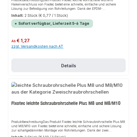
ProduktbeschreibungDas Produkt Fixotec leichte Rohrschelle M8/M10
Hakenverschluss von Fixotec bietet eine schnelle, einfache und sichere
Lösung zur Befestigung von Rohrleitungen. Dank der EPDM-
Schallschutzeinlage sorgt es für perfekten Halt und passt sich flexibel an
Inhalt:
2 Stück
(€ 0,77 / 1 Stück)
verschiedene Montageorte an. Das robuste Design und die einfache Montage
machen dieses Produkt zu einer zuverlässigen Wahl für jede
Sofort verfügbar, Lieferzeit 5-6 Tage
Installation.EigenschaftenEPDM-Schallschutzeinlage entsprechend DIN
4109Hakenverschluss für einfache, einhändige MontageZweiteilige
Ausführung in verzinktem StahlRobustes Design für lange
HaltbarkeitAnwendungsbereicheSanitärbereichHeizungsbereichAllgemeine
Regulärer Preis:
€ 1,27
Ab
Rohrinstallationen an Wand, Decke und BodenProduktdatenMaterial:
zzgl. Versandkosten nach AT
Verzinkter StahlGeeignet für: RohrleitungenMarke: FixotecIn unserem
Sortiment finden Sie auch passende Zubehörteile sowie weitere Produkte für
den Anschluss.
Details
Fixotec leichte Schraubrohrschelle Plus M8 und M8/M10
ProduktbeschreibungDas Produkt Fixotec leichte Schraubrohrschelle Plus M8
und M8/M10 von Fixotec bietet eine schnelle, einfache und sichere Lösung
zur schallgedämmten Montage von Rohrleitungen. Dank der zwei
Verschlussschrauben und der verzinkten Oberfläche sorgt es für perfekten