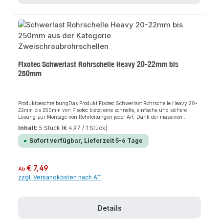
Fixotec Schwerlast Rohrschelle Heavy 20-22mm bis
250mm
ProduktbeschreibungDas Produkt Fixotec Schwerlast Rohrschelle Heavy 20-
22mm bis 250mm von Fixotec bietet eine schnelle, einfache und sichere
Lösung zur Montage von Rohrleitungen jeder Art. Dank der massiven
Verarbeitung sorgt es für perfekten Halt und passt sich flexibel an
Inhalt:
5 Stück
(€ 4,97 / 1 Stück)
verschiedene Anwendungsbereiche an. Das robuste Design und die einfache
Montage machen dieses Produkt zu einer zuverlässigen Wahl für jede
Sofort verfügbar, Lieferzeit 5-6 Tage
Installation.EigenschaftenMassive Rohrschelle mit zwei
SchraubenAnpassbarkeit an den
RohraußendurchmesserSchalldämmeinlage ist halogenfrei und nicht
gesundheitsschädlichSchraubensicherung - Unverlierbarkeitsscheibe für
Regulärer Preis:
€ 7,49
Ab
die VerschlussschraubenVerzinkte Schraubrohrschelle ohne
zzgl. Versandkosten nach AT
SchalldämmeinlageAnwendungsbereicheSanitärinstallationHeizungsbauAn
lagenbauProduktdatenMaterial: Verzinkter StahlDurchmesser: 20-22mm bis
250mmHalogenfreie SchalldämmeinlageIn unserem Sortiment finden Sie
auch passende Zubehörteile sowie weitere Produkte für den Anschluss.
Details