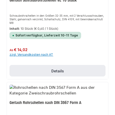
Gerlach Schraubrohrschellen VE 10 Stück
Schraubrohrschellen in den Größen 32-35 mm, mit 2 Verschlussschrauben,
Stahl, galvanisch verzinkt, Schallschutz, DIN 4109, mit Gewindeanschluß
M8
Inhalt:
10 Stück
(€ 0,60 / 1 Stück)
Sofort verfügbar, Lieferzeit 10-11 Tage
Regulärer Preis:
€ 14,02
Ab
zzgl. Versandkosten nach AT
Details
Gerlach Rohrschellen nach DIN 3567 Form A