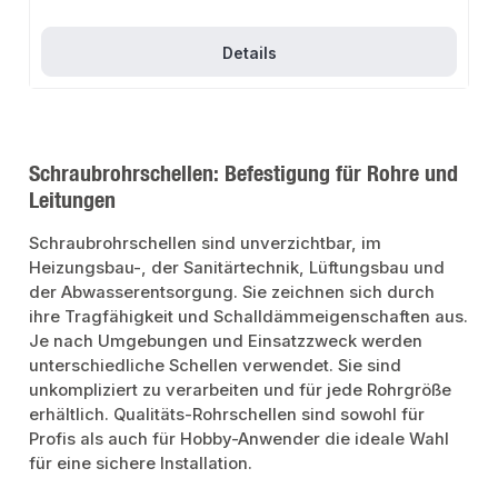
galvanische Verzinkung für optimalen KorrosionsschutzRobustes und
langlebiges DesignAnschluss mit angeschweißter Muffe in 1/2 Zoll für
hochfeste Gewinderohr-AbhängungenAnwendungsbereicheBefestigung von
Stahl-, Kupfer- und KunststoffrohrenMontage in Überkopf-
Details
EinbausituationenReduzierung der Übertragung von
KörperschallVerwendung in professionellen und privaten
BauprojektenProduktdatenMaterial: Verzinkter StahlHalogenfreie
SchalldämmeinlageAnschluss: 1/2 ZollIn unserem Sortiment finden Sie auch
passende Zubehörteile wie Grundplatten und Gewinderohre in den
entsprechenden zölligen Maßen sowie weitere Produkte für die
Rohrbefestigung. Diese ergänzenden Produkte ermöglichen eine noch
Schraubrohrschellen: Befestigung für Rohre und
vielseitigere und effizientere Nutzung der Fixotec Schraubrohrschelle.
Leitungen
Schraubrohrschellen sind unverzichtbar, im
Heizungsbau-, der Sanitärtechnik, Lüftungsbau und
der Abwasserentsorgung. Sie zeichnen sich durch
ihre Tragfähigkeit und Schalldämmeigenschaften aus.
Je nach Umgebungen und Einsatzzweck werden
unterschiedliche Schellen verwendet. Sie sind
unkompliziert zu verarbeiten und für jede Rohrgröße
erhältlich. Qualitäts-Rohrschellen sind sowohl für
Profis als auch für Hobby-Anwender die ideale Wahl
für eine sichere Installation.