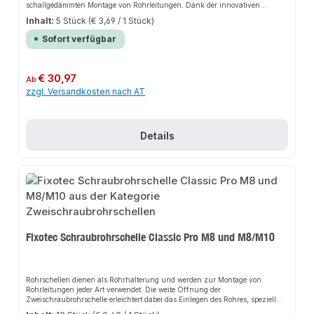
schallgedämmten Montage von Rohrleitungen. Dank der innovativen
Schalldämmeinlage sorgt es für perfekten Halt und passt sich flexibel an
Inhalt:
5 Stück
(€ 3,69 / 1 Stück)
verschiedene Anwendungsbereiche an. Das robuste Design und die einfache
Montage machen dieses Produkt zu einer zuverlässigen Wahl für jede
Sofort verfügbar
Installation.EigenschaftenStabile Rohrschelle mit zwei SchraubenEinfach an
den Rohraußendurchmesser anpassbarGeeignet für hohe
BelastungenSchalldämmeinlage zur Reduzierung der
GeräuschentwicklungRostfreies und langlebiges
Regulärer Preis:
€ 30,97
Ab
EdelstahlmaterialAnwendungsbereicheSanitärinstallationHeizungsbauAnlag
zzgl. Versandkosten nach AT
enbauProduktdatenMaterial: Edelstahl V4AKorrosionsbeständig und
wetterfestIn unserem Sortiment finden Sie auch passende Zubehörteile sowie
weitere Produkte für den Anschluss.
Details
Fixotec Schraubrohrschelle Classic Pro M8 und M8/M10
Rohrschellen dienen als Rohrhalterung und werden zur Montage von
Rohrleitungen jeder Art verwendet. Die weite Öffnung der
Zweischraubrohrschelle erleichtert dabei das Einlegen des Rohres, speziell
bei Überkopfmontagen. Der Klickverschluss ermöglicht eine einfache und