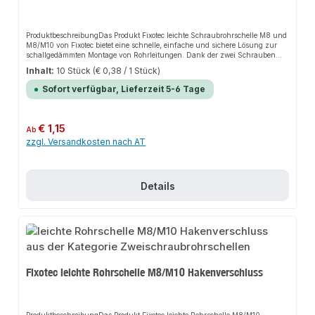
ProduktbeschreibungDas Produkt Fixotec leichte Schraubrohrschelle M8 und
M8/M10 von Fixotec bietet eine schnelle, einfache und sichere Lösung zur
schallgedämmten Montage von Rohrleitungen. Dank der zwei Schrauben
und dem Schnellverschluss sorgt es für perfekten Halt und passt sich
Inhalt:
10 Stück
(€ 0,38 / 1 Stück)
flexibel an verschiedene Installationsbereiche an. Das robuste Design und
die einfache Montage machen dieses Produkt zu einer zuverlässigen Wahl
Sofort verfügbar, Lieferzeit 5-6 Tage
für jede Installation.EigenschaftenLeichte Schraubrohrschelle mit
SchnellverschlussVerzinkt für erhöhten KorrosionsschutzSchnelle und
unkomplizierte MontageFlexibel und anpassbar für verschiedene
AnwendungenAnwendungsbereicheHaus- und
Regulärer Preis:
€ 1,15
Ab
SanitärinstallationHeizungsanlagenAnlagenbauProduktdatenMaterial:
zzgl. Versandkosten nach AT
Verzinkter StahlVerbindung: SchnellverschlussSicherheitsmerkmale:
Erhöhter KorrosionsschutzIn unserem Sortiment finden Sie auch passende
Zubehörteile sowie weitere Produkte für den Anschluss.
Details
Fixotec leichte Rohrschelle M8/M10 Hakenverschluss