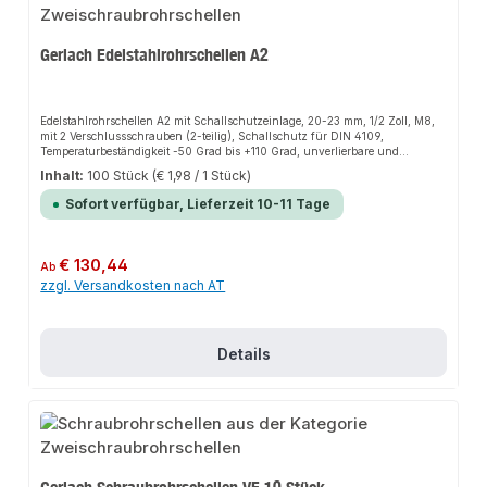
Gerlach Edelstahlrohrschellen A2
Edelstahlrohrschellen A2 mit Schallschutzeinlage, 20-23 mm, 1/2 Zoll, M8,
mit 2 Verschlussschrauben (2-teilig), Schallschutz für DIN 4109,
Temperaturbeständigkeit -50 Grad bis +110 Grad, unverlierbare und
schraubergerechte Verschlussschrauben
Inhalt:
100 Stück
(€ 1,98 / 1 Stück)
Sofort verfügbar, Lieferzeit 10-11 Tage
Regulärer Preis:
€ 130,44
Ab
zzgl. Versandkosten nach AT
Details