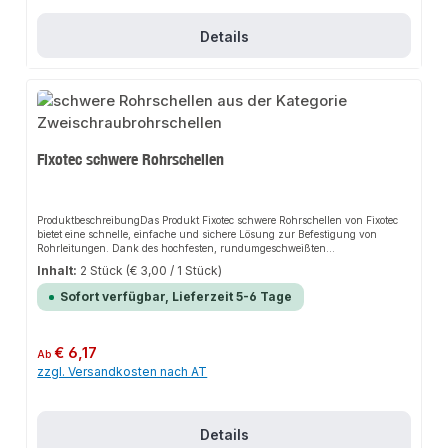
den Anschluss.
Details
Fixotec schwere Rohrschellen
ProduktbeschreibungDas Produkt Fixotec schwere Rohrschellen von Fixotec
bietet eine schnelle, einfache und sichere Lösung zur Befestigung von
Rohrleitungen. Dank des hochfesten, rundumgeschweißten
Gewindeanschlusses sorgt es für perfekten Halt und passt sich flexibel an
Inhalt:
2 Stück
(€ 3,00 / 1 Stück)
verschiedene Montageorte an. Das robuste Design und die einfache Montage
machen dieses Produkt zu einer zuverlässigen Wahl für jede
Sofort verfügbar, Lieferzeit 5-6 Tage
Installation.EigenschaftenHochfester, rundumgeschweißter
GewindeanschlussSchraubensicherung mit UnverlierbarkeitsscheibeStabile
Sechskant-VerschlussschraubenVerzinkt und mit Schalldämmeinlage
ausgestattetRobustes Design für lange
Regulärer Preis:
€ 6,17
Ab
HaltbarkeitAnwendungsbereicheSanitärbereichHeizungsbereichAllgemeine
zzgl. Versandkosten nach AT
Rohrinstallationen an Wand, Decke und BodenProduktdatenMaterial:
Verzinkter Stahl mit SchalldämmeinlageGeeignet für: RohrleitungenMarke:
FixotecIn unserem Sortiment finden Sie auch passende Zubehörteile sowie
weitere Produkte für den Anschluss.
Details