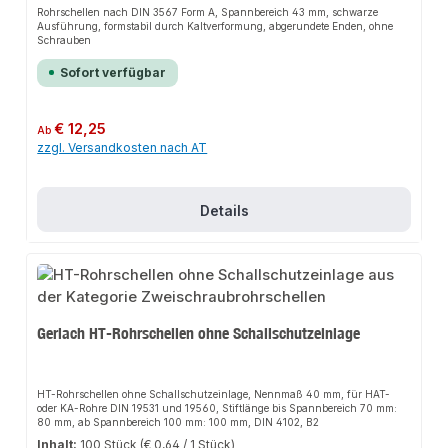
Rohrschellen nach DIN 3567 Form A, Spannbereich 43 mm, schwarze
Ausführung, formstabil durch Kaltverformung, abgerundete Enden, ohne
Schrauben
Sofort verfügbar
Regulärer Preis:
€ 12,25
Ab
zzgl. Versandkosten nach AT
Details
Gerlach HT-Rohrschellen ohne Schallschutzeinlage
HT-Rohrschellen ohne Schallschutzeinlage, Nennmaß 40 mm, für HAT-
oder KA-Rohre DIN 19531 und 19560, Stiftlänge bis Spannbereich 70 mm:
80 mm, ab Spannbereich 100 mm: 100 mm, DIN 4102, B2
Inhalt:
100 Stück
(€ 0,64 / 1 Stück)