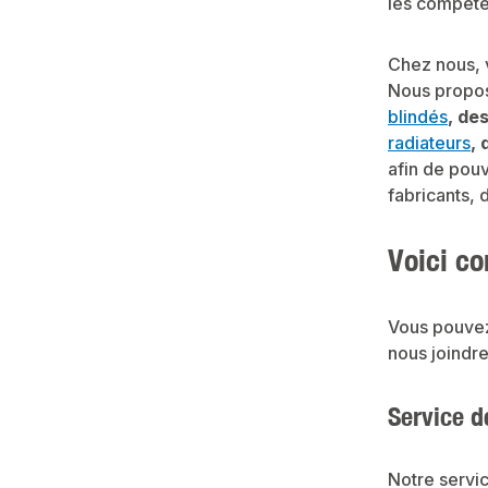
les compéte
Chez nous, v
Nous propo
blindés
, de
radiateurs
,
afin de pouv
fabricants, 
Voici c
Vous pouvez
nous joindre
Service 
Notre servic