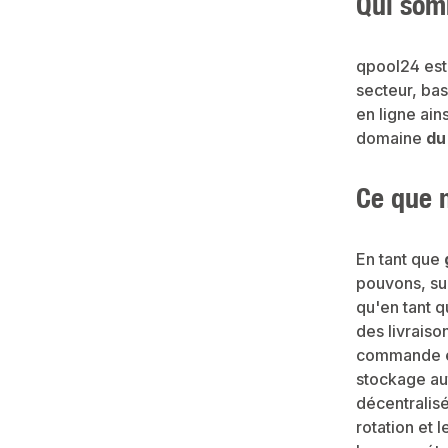
Qui som
qpool24 est
secteur, ba
en ligne ain
domaine
du
Ce que n
En tant que
pouvons, sur
qu'en tant 
des livrais
commande et
stockage au
décentralisé
rotation et 