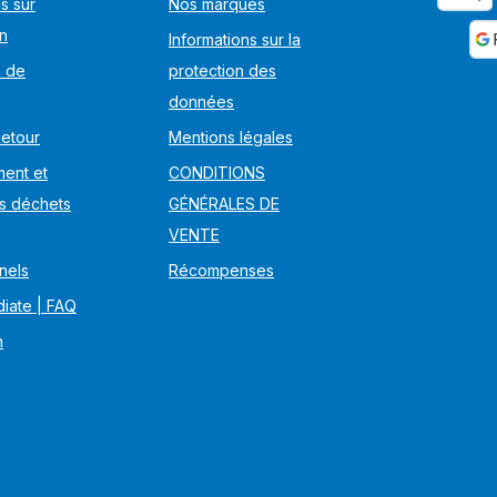
s sur
Nos marques
on
Informations sur la
s de
protection des
données
Retour
Mentions légales
ent et
CONDITIONS
s déchets
GÉNÉRALES DE
VENTE
nels
Récompenses
iate | FAQ
n