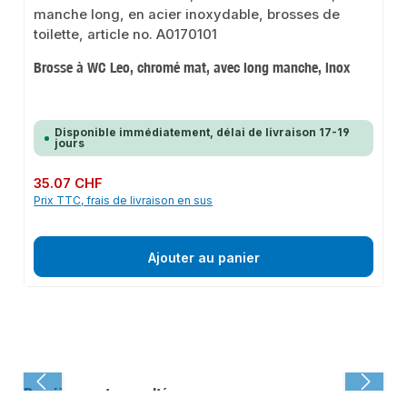
Brosse à WC Leo, chromé mat, avec long manche, inox
Disponible immédiatement, délai de livraison 17-19
jours
Prix régulier :
35.07 CHF
Prix TTC, frais de livraison en sus
Ajouter au panier
Dernièrement consulté :