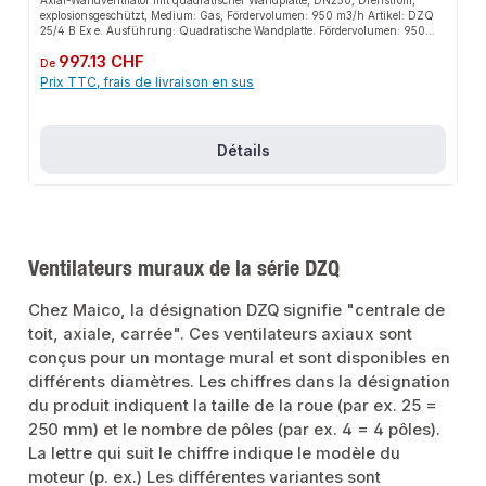
explosionsgeschützt, Medium: Gas, Fördervolumen: 950 m3/h Artikel: DZQ
25/4 B Ex e. Ausführung: Quadratische Wandplatte. Fördervolumen: 950
m3/h. Drehzahl: 1475 1/min. Laufradtyp: axial. Drehzahlsteuerbar: ja.
Prix régulier :
997.13 CHF
Reversierbarkeit: ja. Spannungsart: Drehstrom. Bemessungsspannung: 400
De
V. Netzfrequenz: 50 Hz. Nennleistung: 38 W. cosphi: 0,28. INenn: 0,19 A.
Prix TTC, frais de livraison en sus
Imax bei UNenn: 0,19 A. Schutzart: IP 64. Wärmeklasse: F. Einbauort: Wand
/ Decke. Einbauart: Aufputz. Einbaulage: senkrecht / waagerecht. Material:
Stahlblech, verzinkt. Material Gehäuse: Stahlblech, verzinkt. Farbe:
verzinkt. Gewicht: 7,61 kg. Gewicht mit Verpackung: 8,75 kg. Nennweite:
Détails
250 mm. Breite: 400 mm. Höhe: 400 mm. Tiefe: 222,5 mm. Breite mit
Verpackung: 415 mm. Höhe mit Verpackung: 415 mm. Tiefe mit Verpackung:
300 mm. EX-Bezeichnung nach ATEX-Richtlinie: Ex II 2 G. EX-Bezeichnung
nach Norm: Ex eb IIB + H2 T4 Gb / Ex h IIB + H2 T4 Gb. Ta-
Umgebungstemperatur: -20 G C
Ventilateurs muraux de la série DZQ
Chez Maico, la désignation DZQ signifie "centrale de
toit, axiale, carrée". Ces ventilateurs axiaux sont
conçus pour un montage mural et sont disponibles en
différents diamètres. Les chiffres dans la désignation
du produit indiquent la taille de la roue (par ex. 25 =
250 mm) et le nombre de pôles (par ex. 4 = 4 pôles).
La lettre qui suit le chiffre indique le modèle du
moteur (p. ex.) Les différentes variantes sont