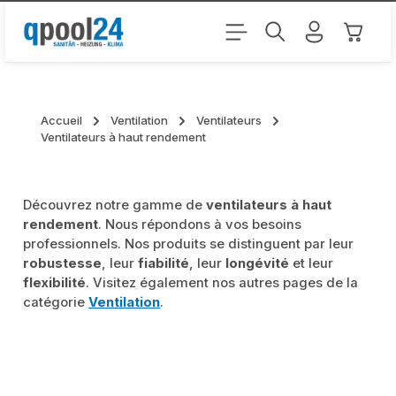
Passer au contenu principal
Le pani
Accueil
Ventilation
Ventilateurs
Ventilateurs à haut rendement
Découvrez notre gamme de
ventilateurs à haut
rendement
. Nous répondons à vos besoins
professionnels. Nos produits se distinguent par leur
robustesse
, leur
fiabilité
, leur
longévité
et leur
flexibilité
. Visitez également nos autres pages de la
catégorie
Ventilation
.