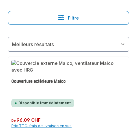
Filtre
Couverture extérieure Maico
Disponible immédiatement
Prix régulier :
96.09 CHF
De
Prix TTC, frais de livraison en sus