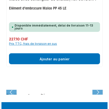
Elément d'embrasure Maico PP 45 LE
Disponible immédiatement, délai de livraison 11-13
jours
Prix régulier :
227.10 CHF
Prix TTC, frais de livraison en sus
Ajouter au panier
Dernièrement consulté :