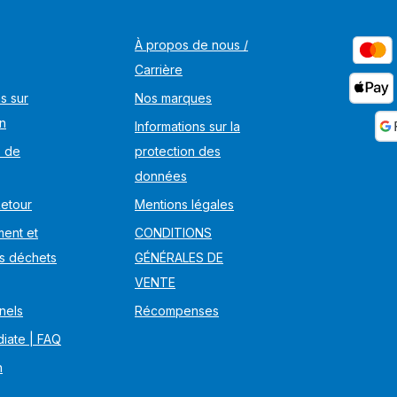
À propos de nous /
Carrière
s sur
Nos marques
on
Informations sur la
s de
protection des
données
Retour
Mentions légales
ent et
CONDITIONS
s déchets
GÉNÉRALES DE
VENTE
nels
Récompenses
iate | FAQ
n