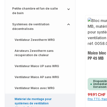
Petite chambre et fan de salle
de bain
Systèmes de ventilation
décentralisés
Ventilateur Zewotherm WRG
Aérateurs Zewotherm sans
Maico bloc
récupération de chaleur
PP 45 MB
Ventilateur Maico UP sans WRG
Ventilateur Maico AP sans WRG
Disponib
immédiat
livraison
Ventilateur Maico avec WRG
Prix régulier :
99.91 CHF
Matériel de montage pour
Prix TTC, frai
systèmes de ventilation