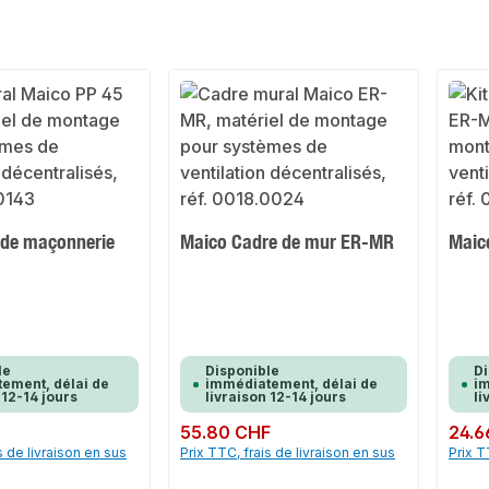
 de maçonnerie
Maico Cadre de mur ER-MR
Maic
le
Disponible
Di
ement, délai de
immédiatement, délai de
im
 12-14 jours
livraison 12-14 jours
li
Prix régulier :
55.80 CHF
Prix rég
24.6
s de livraison en sus
Prix TTC, frais de livraison en sus
Prix T