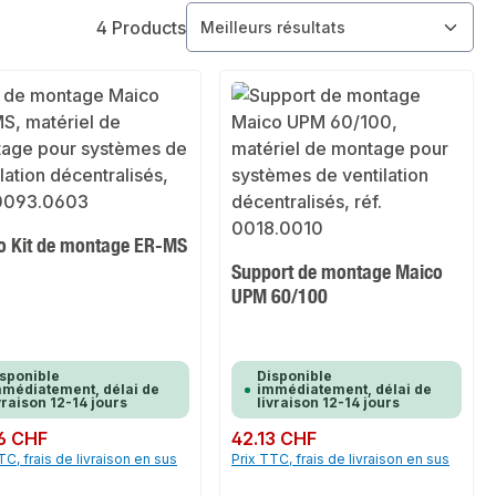
4 Products
o Kit de montage ER-MS
Support de montage Maico
UPM 60/100
sponible
Disponible
médiatement, délai de
immédiatement, délai de
vraison 12-14 jours
livraison 12-14 jours
ulier :
6 CHF
Prix régulier :
42.13 CHF
TC, frais de livraison en sus
Prix TTC, frais de livraison en sus