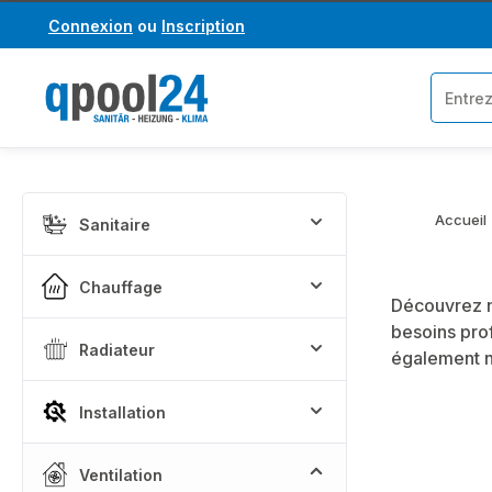
Connexion
ou
Inscription
asser au contenu principal
Passer à la recherche
Accueil
Sanitaire
Chauffage
Découvrez n
besoins prof
Radiateur
également n
Installation
Ventilation