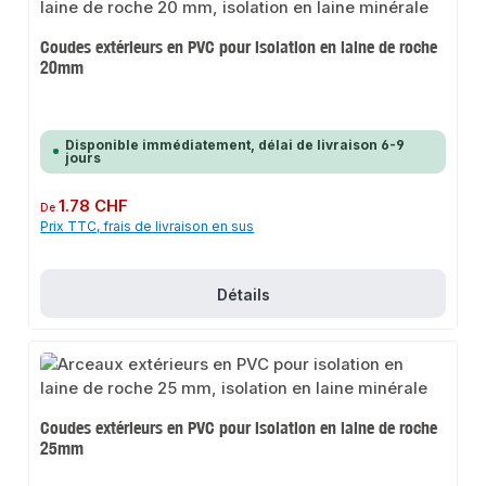
Coudes extérieurs en PVC pour isolation en laine de roche
20mm
Disponible immédiatement, délai de livraison 6-9
jours
Prix régulier :
1.78 CHF
De
Prix TTC, frais de livraison en sus
Détails
Coudes extérieurs en PVC pour isolation en laine de roche
25mm