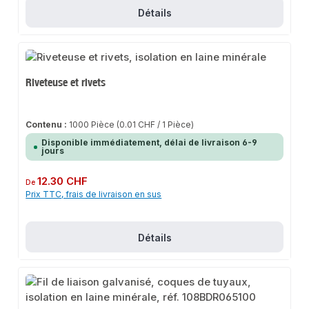
Détails
Riveteuse et rivets
Contenu :
1000 Pièce
(0.01 CHF / 1 Pièce)
Disponible immédiatement, délai de livraison 6-9
jours
Prix régulier :
12.30 CHF
De
Prix TTC, frais de livraison en sus
Détails