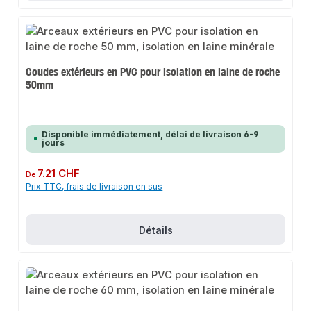
Coudes extérieurs en PVC pour isolation en laine de roche
50mm
Disponible immédiatement, délai de livraison 6-9
jours
Prix régulier :
7.21 CHF
De
Prix TTC, frais de livraison en sus
Détails