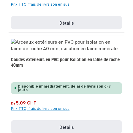
Prix TTC, frais de livraison en sus
Détails
Coudes extérieurs en PVC pour isolation en laine de roche
40mm
Disponible immédiatement, délai de livraison 6-9
jours
Prix régulier :
5.09 CHF
De
Prix TTC, frais de livraison en sus
Détails