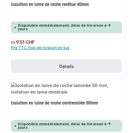
Isolation en laine de roche revêtue 40mm
Disponible immédiatement, délai de livraison 6-9
jours
Prix régulier :
9.51 CHF
De
Prix TTC, frais de livraison en sus
Détails
Isolation en laine de roche contrecollée 50mm
Disponible immédiatement, délai de livraison 6-9
jours