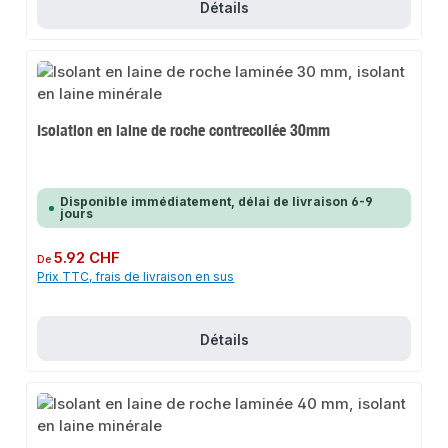
Détails
Isolation en laine de roche contrecollée 30mm
Disponible immédiatement, délai de livraison 6-9
jours
Prix régulier :
5.92 CHF
De
Prix TTC, frais de livraison en sus
Détails