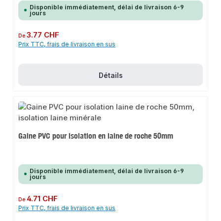
Disponible immédiatement, délai de livraison 6-9
jours
Prix régulier :
3.77 CHF
De
Prix TTC, frais de livraison en sus
Détails
Gaine PVC pour isolation en laine de roche 50mm
Disponible immédiatement, délai de livraison 6-9
jours
Prix régulier :
4.71 CHF
De
Prix TTC, frais de livraison en sus