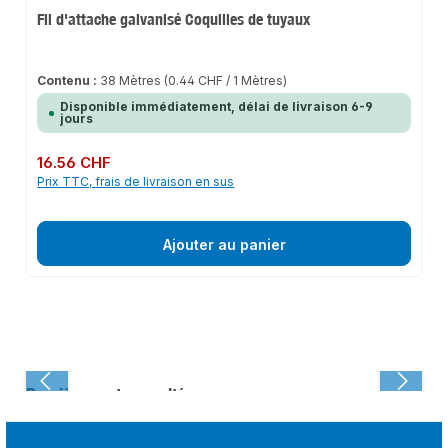
Fil d'attache galvanisé Coquilles de tuyaux
Contenu :
38 Mètres
(0.44 CHF / 1 Mètres)
Disponible immédiatement, délai de livraison 6-9
jours
Prix régulier :
16.56 CHF
Prix TTC, frais de livraison en sus
Ajouter au panier
Dernièrement consulté :