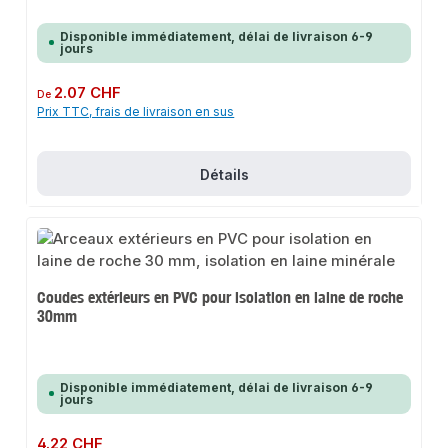
Disponible immédiatement, délai de livraison 6-9
jours
Prix régulier :
2.07 CHF
De
Prix TTC, frais de livraison en sus
Détails
Coudes extérieurs en PVC pour isolation en laine de roche
30mm
Disponible immédiatement, délai de livraison 6-9
jours
Prix régulier :
4.22 CHF