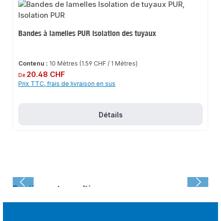
Bandes à lamelles PUR Isolation des tuyaux
Contenu :
10 Mètres
(1.59 CHF / 1 Mètres)
Prix régulier :
20.48 CHF
De
Prix TTC, frais de livraison en sus
Détails
Dernièrement consulté :