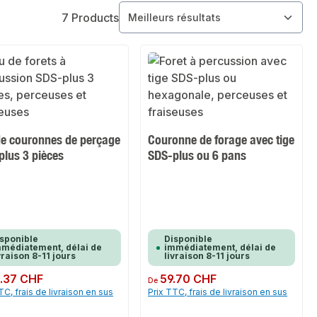
7 Products
de couronnes de perçage
Couronne de forage avec tige
plus 3 pièces
SDS-plus ou 6 pans
sponible
Disponible
médiatement, délai de
immédiatement, délai de
vraison 8-11 jours
livraison 8-11 jours
ulier :
.37 CHF
Prix régulier :
59.70 CHF
De
TC, frais de livraison en sus
Prix TTC, frais de livraison en sus