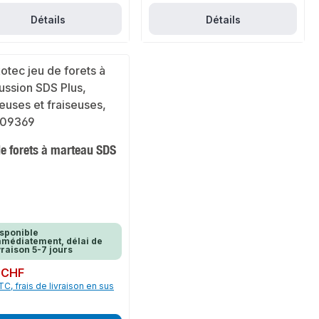
Détails
Détails
de forets à marteau SDS
sponible
médiatement, délai de
vraison 5-7 jours
ulier :
 CHF
TC, frais de livraison en sus