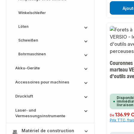
Ajout
Winkelschleifer
Löten
Schweißen
Bohrmaschinen
Couronnes 
Akku-Geräte
marteau VE
d'outils ave
Accessoires pour machines
Druckluft
Disponib
immédiat
livraison
Laser- und
Prix régulier :
136.99 
Vermessungsinstrumente
De
Prix TTC, frai
Matériel de construction