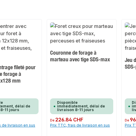
Couronne de forage à
marteau avec tige SDS-max
Jeu 
SDS-
ntrage fileté pour
e forage à
2x128 mm
le
Disponible
Di
ement, délai de
immédiatement, délai de
im
 8-11 jours
livraison 8-11 jours
li
F
Prix régulier :
226.84 CHF
Prix rég
96
De
De
s de livraison en sus
Prix TTC, frais de livraison en sus
Prix T