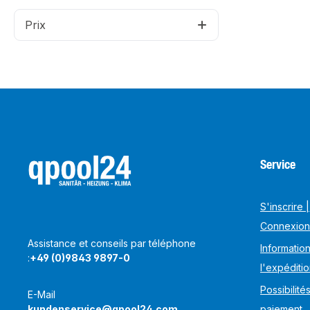
Prix
Service
S'inscrire |
Connexion
Assistance et conseils par téléphone
Information
:
+49 (0)9843 9897-0
l'expéditi
Possibilité
E-Mail
kundenservice@qpool24.com
paiement