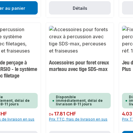
er au panier
Détails
de perçage à
Accessoires pour foret creux
Jeu 
RSIO - le système
marteau avec tige SDS-max
Plus
c filetage
le
Disponible
Di
ement, délai de
immédiatement, délai de
im
 8-11 jours
livraison 8-11 jours
li
CHF
Prix régulier :
17.81 CHF
Prix rég
4.03
De
s de livraison en sus
Prix TTC, frais de livraison en sus
Prix T