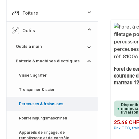
Toiture
Outils
Outils à main
Batterie & machines électriques
Foret de ce
couronne d
Visser, agrafer
marteau 1
Tronçonner & scier
Perceuses & fraiseuses
Disponib
immédiat
livraison
Rohrreinigungsmaschinen
Prix régulier :
25.46 CH
Prix TTC, frai
Appareils de rinçage, de
remplissage et de contrôle