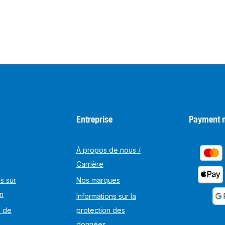
Entreprise
Payment 
À propos de nous /
Carrière
s sur
Nos marques
on
Informations sur la
s de
protection des
données