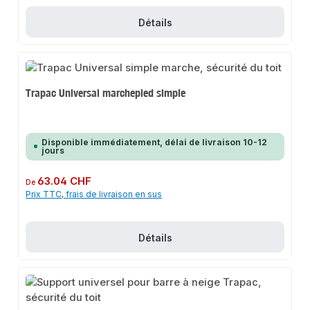
Détails
Trapac Universal marchepied simple
Disponible immédiatement, délai de livraison 10-12
jours
Prix régulier :
63.04 CHF
De
Prix TTC, frais de livraison en sus
Détails