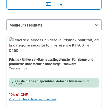
Filtre
Prismax Universal-Dachausstiegsfenster Für ebene und
profilierte Dachsteine / Dachziegel, schwarz
Couleur:
noir
Peu de pièces disponibles, délai de livraison 5-8
jours
Prix régulier :
194.61 CHF
Prix TTC, frais de livraison en sus