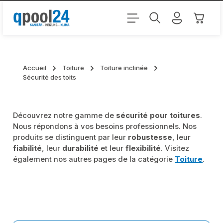
Passer au contenu principal
Le pani
Accueil
Toiture
Toiture inclinée
Sécurité des toits
Découvrez notre gamme de
sécurité pour toitures
.
Nous répondons à vos besoins professionnels. Nos
produits se distinguent par leur
robustesse
, leur
fiabilité
, leur
durabilité
et leur
flexibilité
. Visitez
également nos autres pages de la catégorie
Toiture
.