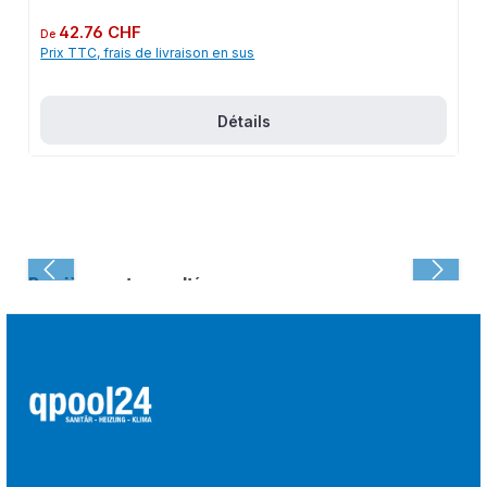
Prix régulier :
42.76 CHF
De
Prix TTC, frais de livraison en sus
Détails
Dernièrement consulté :