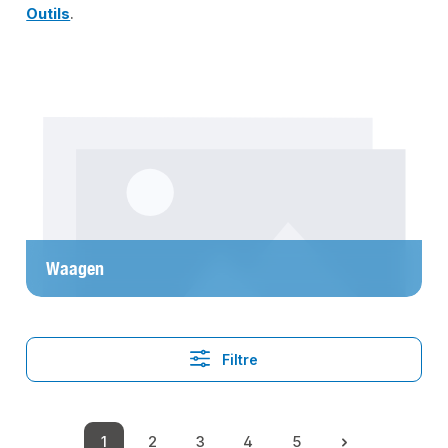
Outils
.
Skip category gallery
Waagen
Filtre
1
2
3
4
5