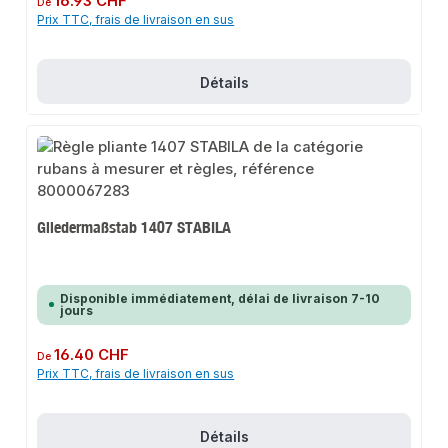
16.93 CHF
De
Prix TTC, frais de livraison en sus
Détails
Gliedermaßstab 1407 STABILA
Disponible immédiatement, délai de livraison 7-10
jours
Prix régulier :
16.40 CHF
De
Prix TTC, frais de livraison en sus
Détails