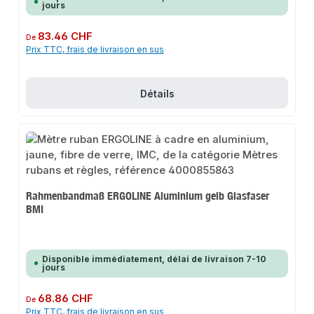
jours
Prix régulier :
83.46 CHF
De
Prix TTC, frais de livraison en sus
Détails
Rahmenbandmaß ERGOLINE Aluminium gelb Glasfaser
BMI
Disponible immédiatement, délai de livraison 7-10
jours
Prix régulier :
68.86 CHF
De
Prix TTC, frais de livraison en sus