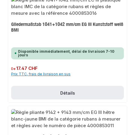
Gliedermaßstab 1041+1042 mm/cm EG III Kunststoff weiß
BMI
Disponible immédiatement, délai de livraison 7-10
jours
Prix régulier :
17.47 CHF
De
Prix TTC, frais de livraison en sus
Détails