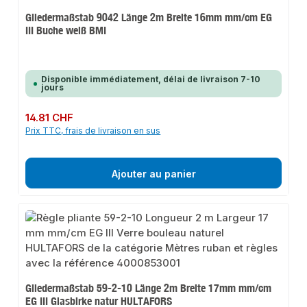
Gliedermaßstab 9042 Länge 2m Breite 16mm mm/cm EG
III Buche weiß BMI
Disponible immédiatement, délai de livraison 7-10
jours
Prix régulier :
14.81 CHF
Prix TTC, frais de livraison en sus
Ajouter au panier
Gliedermaßstab 59-2-10 Länge 2m Breite 17mm mm/cm
EG III Glasbirke natur HULTAFORS