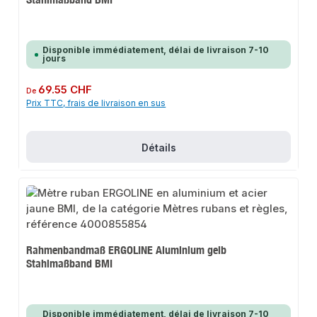
Disponible immédiatement, délai de livraison 7-10
jours
Prix régulier :
69.55 CHF
De
Prix TTC, frais de livraison en sus
Détails
Rahmenbandmaß ERGOLINE Aluminium gelb
Stahlmaßband BMI
Disponible immédiatement, délai de livraison 7-10