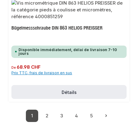
Bügelmessschraube DIN 863 HELIOS PREISSER
Disponible immédiatement, délai de livraison 7-10
jours
Prix régulier :
68.98 CHF
De
Prix TTC, frais de livraison en sus
Détails
1
2
3
4
5
Page
Page
Page
Page
Page