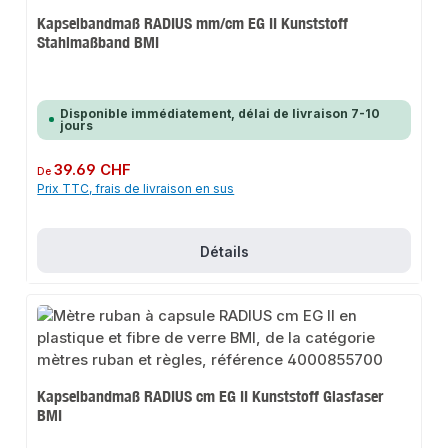
Kapselbandmaß RADIUS mm/cm EG II Kunststoff
Stahlmaßband BMI
Disponible immédiatement, délai de livraison 7-10
jours
Prix régulier :
39.69 CHF
De
Prix TTC, frais de livraison en sus
Détails
Kapselbandmaß RADIUS cm EG II Kunststoff Glasfaser
BMI