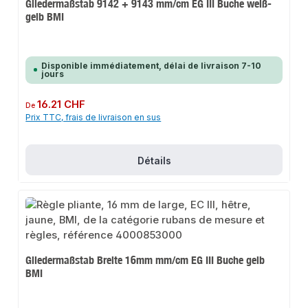
Gliedermaßstab 9142 + 9143 mm/cm EG III Buche weiß-
gelb BMI
Disponible immédiatement, délai de livraison 7-10
jours
Prix régulier :
16.21 CHF
De
Prix TTC, frais de livraison en sus
Détails
Gliedermaßstab Breite 16mm mm/cm EG III Buche gelb
BMI