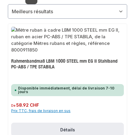
Page
Page
Page
Page
Page
Rahmenbandmaß LBM 1000 STEEL mm EG II Stahlband
PC-ABS / TPE STABILA
Disponible immédiatement, délai de livraison 7-10
jours
Prix régulier :
58.92 CHF
De
Prix TTC, frais de livraison en sus
Détails