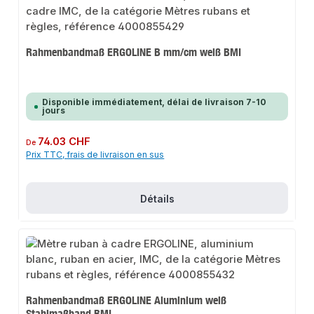
Rahmenbandmaß ERGOLINE B mm/cm weiß BMI
Disponible immédiatement, délai de livraison 7-10
jours
Prix régulier :
74.03 CHF
De
Prix TTC, frais de livraison en sus
Détails
Rahmenbandmaß ERGOLINE Aluminium weiß
Stahlmaßband BMI