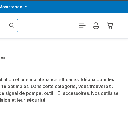
/Assistance
Le panier
res
allation et une maintenance efficaces. Idéaux pour
les
lité
optimales. Dans cette catégorie, vous trouverez :
de signal de pompe, outil HE, accessoires. Nos outils se
ision
et leur
sécurité
.