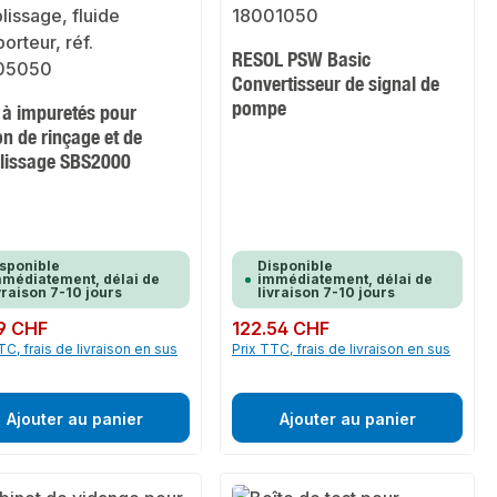
RESOL PSW Basic
Convertisseur de signal de
pompe
e à impuretés pour
on de rinçage et de
lissage SBS2000
sponible
Disponible
médiatement, délai de
immédiatement, délai de
vraison 7-10 jours
livraison 7-10 jours
ulier :
9 CHF
Prix régulier :
122.54 CHF
TC, frais de livraison en sus
Prix TTC, frais de livraison en sus
Ajouter au panier
Ajouter au panier