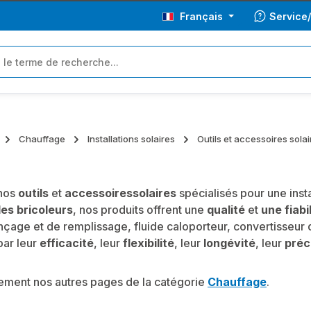
Français
Service
Chauffage
Installations solaires
Outils et accessoires solai
nos
outils
et
accessoires
solaires
spécialisés pour une inst
les bricoleurs
, nos produits offrent une
qualité
et
une fiabi
inçage et de remplissage, fluide caloporteur, convertisseur 
par leur
efficacité
, leur
flexibilité
, leur
longévité
, leur
préc
lement nos autres pages de la catégorie
Chauffage
.