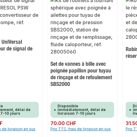
UniVersal
ur de signal de
Robin
réser
Set de vannes à bille avec
poignée papillon pour tuyau
de rinçage et de refoulement
SBS2000
le
Disponible
Di
ement, délai de
immédiatement, délai de
im
 7-10 jours
livraison 7-10 jours
li
F
Prix régulier :
70.00 CHF
Prix rég
31.5
s de livraison en sus
Prix TTC, frais de livraison en sus
Prix T