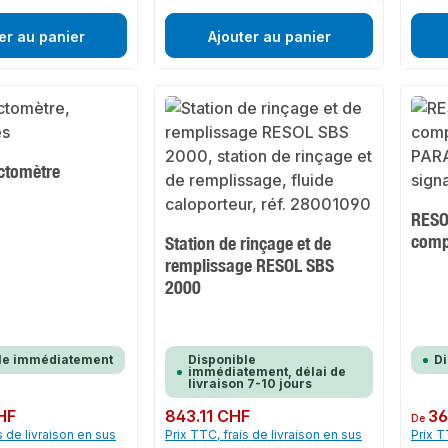
er au panier
Ajouter au panier
actomètre
RESO
comp
Station de rinçage et de
remplissage RESOL SBS
2000
le immédiatement
Disponible
D
immédiatement, délai de
livraison 7-10 jours
HF
Prix régulier :
843.11 CHF
Prix rég
36
De
s de livraison en sus
Prix TTC, frais de livraison en sus
Prix T