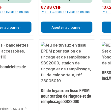
F
Prix régulier :
87.88 CHF
Prix rég
137.
s de livraison en sus
Prix TTC, frais de livraison en sus
Prix T
er au panier
Ajouter au panier
 bandelettes de
RESO
incl
Kit de tuyaux en tissu EPDM
pour station de rinçage et de
remplissage SBS2000
 Pièce
(0.54 CHF / 1