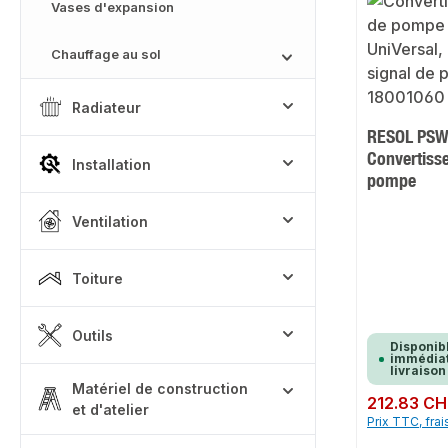
Vases d'expansion
Chauffage au sol
Radiateur
RESOL PSW 
Convertisse
Installation
pompe
Ventilation
Toiture
Outils
Disponib
immédiat
livraison
Matériel de construction
Prix régulier :
212.83 CH
et d'atelier
Prix TTC, frai