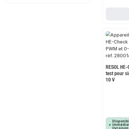
RESOL HE-C
test pour 
10 V
Disponib
immédiat
livraison