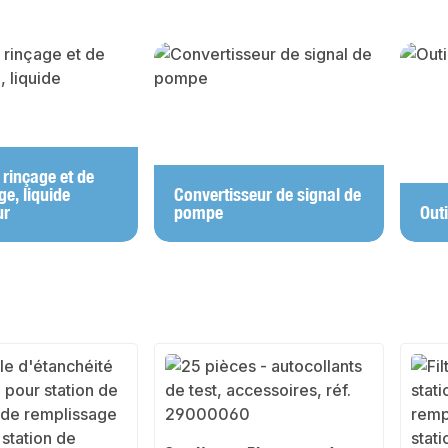
y gallery
 rinçage et de
e, liquide
Convertisseur de signal de
ur
pompe
Outi