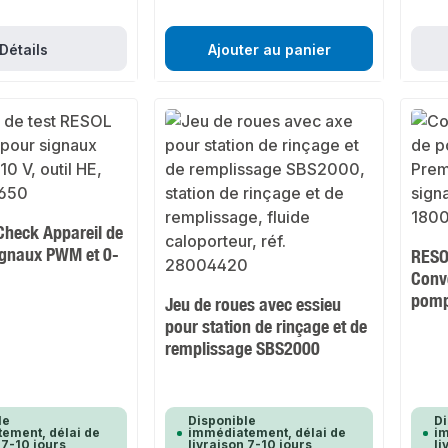
Détails
Ajouter au panier
heck Appareil de
signaux PWM et 0-
RESO
Conve
pom
Jeu de roues avec essieu
pour station de rinçage et de
remplissage SBS2000
le
Disponible
Di
ement, délai de
immédiatement, délai de
im
 7-10 jours
livraison 7-10 jours
li