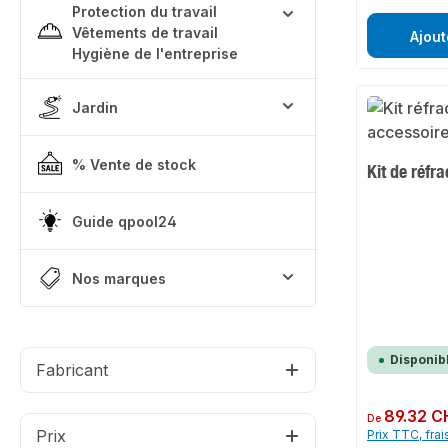
Protection du travail
Vêtements de travail
Ajout
Hygiène de l'entreprise
Jardin
% Vente de stock
Kit de réfr
Guide qpool24
Nos marques
Disponib
Fabricant
Prix régulier :
89.32 C
De
Prix
Prix TTC, frai