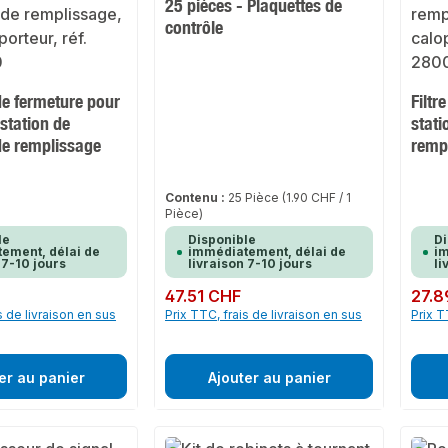
25 pièces - Plaquettes de
contrôle
de fermeture pour
Filtr
station de
stati
de remplissage
remp
Contenu :
25 Pièce
(1.90 CHF / 1
Pièce)
le
Disponible
Di
ement, délai de
immédiatement, délai de
im
 7-10 jours
livraison 7-10 jours
li
F
Prix régulier :
47.51 CHF
Prix rég
27.8
s de livraison en sus
Prix TTC, frais de livraison en sus
Prix T
er au panier
Ajouter au panier