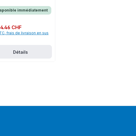
isponible immédiatement
ulier :
4.46 CHF
TC, frais de livraison en sus
Détails