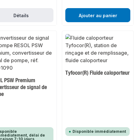
Détails
Ajouter au panier
Tyfocor(R) Fluide caloporteur
L PSW Premium
rtisseur de signal de
pe
sponible
Disponible immédiatement
médiatement, délai de
vraison 7-10 jours