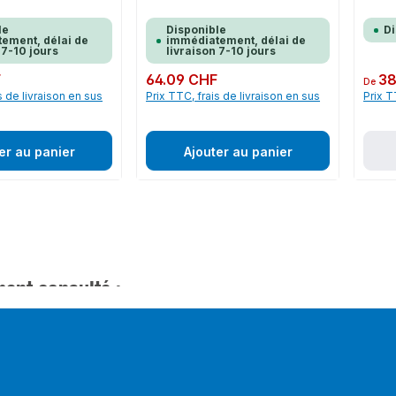
le
Disponible
D
ement, délai de
immédiatement, délai de
 7-10 jours
livraison 7-10 jours
F
Prix régulier :
64.09 CHF
Prix rég
38
De
s de livraison en sus
Prix TTC, frais de livraison en sus
Prix T
er au panier
Ajouter au panier
ent consulté :