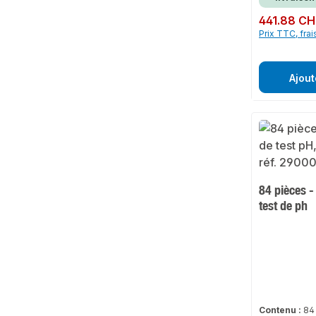
Prix régulier :
441.88 CH
Prix TTC, frai
Ajout
84 pièces -
test de ph
Contenu :
84