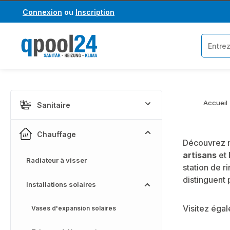
Connexion
ou
Inscription
asser au contenu principal
Passer à la recherche
Accueil
Sanitaire
Chauffage
Découvrez 
artisans
et
Radiateur à visser
station de r
distinguent 
Installations solaires
Visitez éga
Vases d'expansion solaires