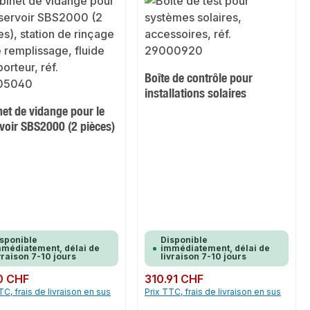
Boîte de contrôle pour
installations solaires
et de vidange pour le
voir SBS2000 (2 pièces)
sponible
Disponible
médiatement, délai de
immédiatement, délai de
vraison 7-10 jours
livraison 7-10 jours
ulier :
0 CHF
Prix régulier :
310.91 CHF
TC, frais de livraison en sus
Prix TTC, frais de livraison en sus