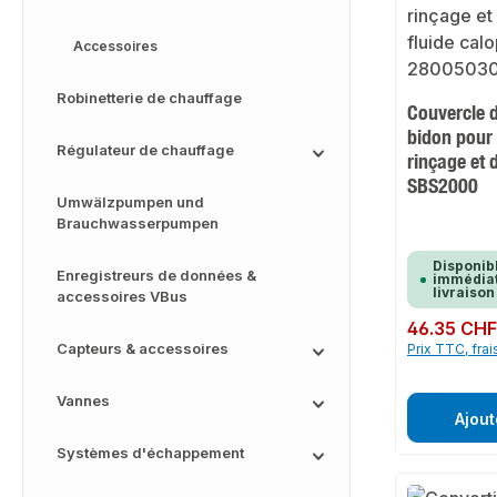
Accessoires
Robinetterie de chauffage
Couvercle 
bidon pour 
Régulateur de chauffage
rinçage et 
SBS2000
Umwälzpumpen und
Brauchwasserpumpen
Disponib
Enregistreurs de données &
immédiat
livraison
accessoires VBus
Prix régulier :
46.35 CH
Capteurs & accessoires
Prix TTC, frai
Vannes
Ajout
Systèmes d'échappement