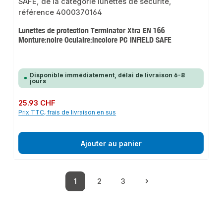
Lunettes de protection Terminator Xtra EN 166
Monture:noire Oculaire:incolore PC INFIELD SAFE
Disponible immédiatement, délai de livraison 6-8
jours
Prix régulier :
25.93 CHF
Prix TTC, frais de livraison en sus
Ajouter au panier
1
2
3
Page
Page
Page