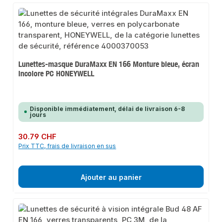
Lunettes-masque DuraMaxx EN 166 Monture bleue, écran
incolore PC HONEYWELL
Disponible immédiatement, délai de livraison 6-8
jours
Prix régulier :
30.79 CHF
Prix TTC, frais de livraison en sus
Ajouter au panier