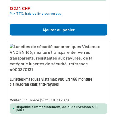
Prix régulier :
132.14 CHF
Prix TTC, frais de livraison en sus
Ajouter au panier
Lunettes-masques Vistamax VNC EN 166 monture
claire,écran clair,anti-rayures
Contenu :
10 Pièce
(16.26 CHF / 1 Pièce)
Disponible immédiatement, délai de livraison 6-8
jours