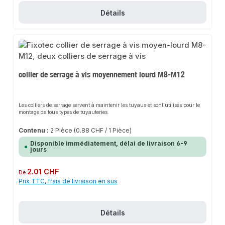
Détails
collier de serrage à vis moyennement lourd M8-M12
Les colliers de serrage servent à maintenir les tuyaux et sont utilisés pour le
montage de tous types de tuyauteries.
Contenu :
2 Pièce
(0.88 CHF / 1 Pièce)
Disponible immédiatement, délai de livraison 6-9
jours
Prix régulier :
2.01 CHF
De
Prix TTC, frais de livraison en sus
Détails