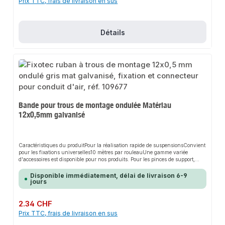
Prix TTC, frais de livraison en sus
Détails
Bande pour trous de montage ondulée Matériau
12x0,5mm galvanisé
Caractéristiques du produitPour la réalisation rapide de suspensionsConvient
pour les fixations universelles10 mètres par rouleauUne gamme variée
d'accessoires est disponible pour nos produits. Pour les pinces de support,
nous vous recommandons les vis sans tête et les tiges filetées pour suspendre
les fixations de tubes.Données du produitlargeur : 12 mmbords
Disponible immédiatement, délai de livraison 6-9
ondulésmatériau : acier galvaniséqpool24 - depuis plus de 20 ans votre
jours
expert en - qualité professionnelle - livraison rapide - service clientèle
personnalisé et fiable - satisfaction à 100%.
Prix régulier :
2.34 CHF
Prix TTC, frais de livraison en sus