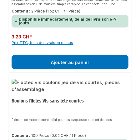
assemblages en L de manière simple et rapide. Le connecteur en L ne
convient pas seulement aux consoles de rail et aux rails de montage, mais
Contenu :
2 Pièce
(1.62 CHF / 1 Pièce)
peut également être utilisé dans d'autres systèmes de montage et domaines
d'application. La conception robuste en tôle d'acier de 4 mm d'épaisseur
Disponible immédiatement, délai de livraison 6-9
garantit une stabilité fiable et durable. Le connecteur en L est robuste et offre
jours
une connexion solide entre les composants.La surface du connecteur en L est
galvanisée en circuit fermé, ce qui lui confère une résistance accrue à la
corrosion et une durée de vie plus longue.qpool24 - depuis plus de 25 ans
Prix régulier :
3.23 CHF
votre expert en - qualité professionnelle - livraison rapide - service clientèle
Prix TTC, frais de livraison en sus
personnalisé et fiable
Ajouter au panier
Boulons filetés Vis sans tête courtes
Elément de raccordement idéal pour les plaques de support doubles
Contenu :
100 Pièce
(0.06 CHF / 1 Pièce)