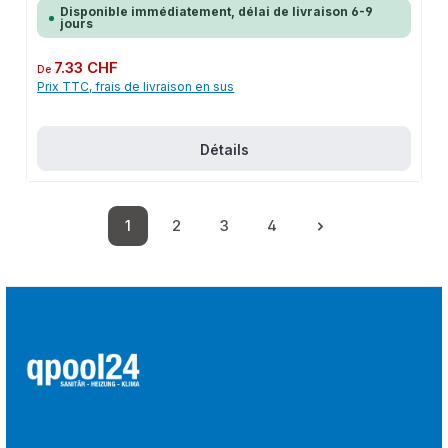
Disponible immédiatement, délai de livraison 6-9
jours
Prix régulier :
7.33 CHF
De
Prix TTC, frais de livraison en sus
Détails
1
2
3
4
Page
Page
Page
Page