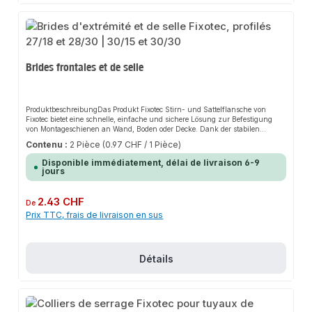
Brides frontales et de selle
ProduktbeschreibungDas Produkt Fixotec Stirn- und Sattelflansche von
Fixotec bietet eine schnelle, einfache und sichere Lösung zur Befestigung
von Montageschienen an Wand, Boden oder Decke. Dank der stabilen
Bauweise und der hochwertigen Materialien sorgt es für perfekten Halt und
Contenu :
2 Pièce
(0.97 CHF / 1 Pièce)
passt sich flexibel an verschiedene Anwendungsbereiche an. Das robuste
Design und die einfache Montage machen dieses Produkt zu einer
Disponible immédiatement, délai de livraison 6-9
zuverlässigen Wahl für jede Installation. Der Sattelflansch dient als
jours
Verbindungselement, um Traversen und Tragekonstruktionen schnell und
einfach mit C-Profil Schienen zu erstellen.EigenschaftenHochwertiger,
galvanisch verzinkter Stahl für erhöhten KorrosionsschutzPraktische
Prix régulier :
2.43 CHF
De
Lösung zur Befestigung von MontageschienenSchützt vor Witterung und
Prix TTC, frais de livraison en sus
anderen schädlichen EinflüssenEinfache und schnelle
MontageAnwendungsbereicheMontageschienenTraversenTragekonstruktione
nGebäudetechnikProduktdatenMaterial: Stahl, galvanisch verzinktGeeignet
für Wand-, Boden- und DeckenmontageIn unserem Sortiment finden Sie
auch passende Zubehörteile sowie weitere Produkte für den Anschluss.
Détails