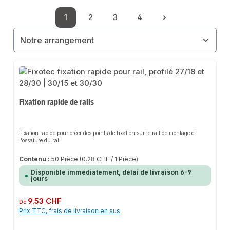
1
2
3
4
Page
Page
Page
Page
Fixation rapide de rails
Fixation rapide pour créer des points de fixation sur le rail de montage et
l'ossature du rail
Contenu :
50 Pièce
(0.28 CHF / 1 Pièce)
Disponible immédiatement, délai de livraison 6-9
jours
Prix régulier :
9.53 CHF
De
Prix TTC, frais de livraison en sus