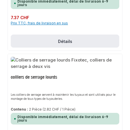
Disponible immédiatement, délai de livraison 6-9
jours
Prix régulier :
7.37 CHF
Prix TTC, frais de livraison en sus
Détails
colliers de serrage lourds
Les colliers de serrage servent à maintenir les tuyaux et sont utilisés pour le
montage de tous types de tuyauteries.
Contenu :
2 Pièce
(2.82 CHF / 1 Pièce)
Disponible immédiatement, délai de livraison 6-9
jours