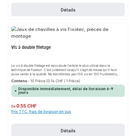
Détails
Vis à double filetage
La vis à double filetage est sans doute l'article le plus utilisé dans la
technique de fixation. C'est justement lorsqu'il s'agit de masse qu'il faut
aussi veiller à la qualité. Ne transformez pas 100 vis en 100 frustrations,
mais en 100 % de plaisir à travailler.Caractéristiques du produitLe set de
Contenu :
10 Pièce
(0.14 CHF / 1 Pièce)
goujons galvanisés M8 avec cheville peut être utilisé de manière universelle
pour les travaux de montage et d'installation dans le domaine du chauffage,
Disponible immédiatement, délai de livraison 6-9
du sanitaire et de la climatisation.Vis à double filetage avec un filetage à bois
jours
et un filetage métrique, reliés par un six pans au milieu.Avec une dent
polygonale intérieure TX25 à la base du filetage de la machine.Le set de vis
peut être vissé directement dans le bois ou utilisé dans la maçonnerie avec la
Prix régulier :
0.55 CHF
De
cheville fournie.Le matériau est en acier galvanisé résistant à la corrosion.Les
Prix TTC, frais de livraison en sus
chevilles conviennent pour le béton et la maçonnerie pleine.Données du
produitVous avez besoin des vis à double filetage pour le montage de colliers,
de rails de montage et de consoles de rails.Filetage à bois 8 mm /Filetage
mécanique M8Diamètre de 8 mmMatériau : acier galvanisé, cheville en
nylonqpool24 - depuis plus de 20 ans votre expert en - qualité
Détails
professionnelle - livraison rapide - service clientèle personnalisé et fiable -