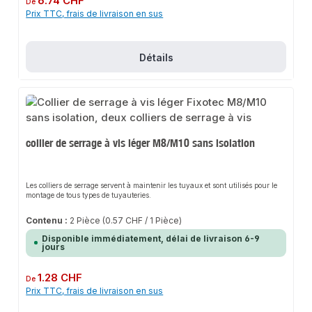
6.74 CHF
De
prémontée.Excellente protection contre la corrosion grâce à un électrozingage
Prix TTC, frais de livraison en sus
de haute qualité pour une longue durée de vie.Une gamme variée
d'accessoires est disponible pour nos produits. La fixation rapide est un
complément idéal pour nos rails de montage et nos consoles de rail. Il permet
de monter directement nos colliers de serrage ou de créer des rallonges de
suspension à l'aide de manchons et de tiges filetés.Données du
Détails
produitConvient pour les profilés 27/18 et 28/30Version : M8 x 80
mmOuverture de clé pour le blocage 13mmMatériau : acier galvaniséMontage
à une mainqpool24 - depuis plus de 20 ans votre expert en - qualité
professionnelle - livraison rapide - service client personnalisé et fiable -
100% de satisfaction.
collier de serrage à vis léger M8/M10 sans isolation
Les colliers de serrage servent à maintenir les tuyaux et sont utilisés pour le
montage de tous types de tuyauteries.
Contenu :
2 Pièce
(0.57 CHF / 1 Pièce)
Disponible immédiatement, délai de livraison 6-9
jours
Prix régulier :
1.28 CHF
De
Prix TTC, frais de livraison en sus