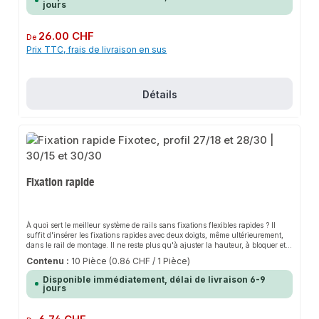
jours
Prix régulier :
26.00 CHF
De
Prix TTC, frais de livraison en sus
Détails
Fixation rapide
À quoi sert le meilleur système de rails sans fixations flexibles rapides ? Il
suffit d'insérer les fixations rapides avec deux doigts, même ultérieurement,
dans le rail de montage. Il ne reste plus qu'à ajuster la hauteur, à bloquer et
le montage parfait du collier est terminé, sans tâtonnements ni
Contenu :
10 Pièce
(0.86 CHF / 1 Pièce)
jurons.Caractéristiques du produitL'élément de fixation rapide et flexible pour
notre système de rails.La vitesse n'a rien de sorcier - créer rapidement et
Disponible immédiatement, délai de livraison 6-9
précisément des points de fixation pour les colliers ou les suspensions sur les
jours
profilés de rail.La fixation rapide peut être montée confortablement d'une
seule main : L'insérer dans la fente du rail, la fixer avec un mouvement de
90°, puis l'aligner et la visser en toute tranquillité.Elle est entièrement
Prix régulier :