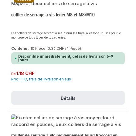
collier de serrage à vis léger M8 et M8/M10
Les colliers de serrage servent à maintenir les tuyaux et sont utilisés pour le
montage de tous types de tuyauteries.
Contenu :
10 Pièce
(0.36 CHF / 1 Pièce)
Disponible immédiatement, délai de livraison 6-9
jours
Prix régulier :
1.18 CHF
De
Prix TTC, frais de livraison en sus
Détails
Collier de serrage à vis moyennement lourd Raccord en