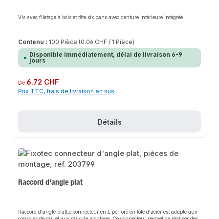
Vis avec filetage à bois et tête six pans avec denture intérieure intégrée
Contenu :
100 Pièce
(0.06 CHF / 1 Pièce)
Disponible immédiatement, délai de livraison 6-9
jours
Prix régulier :
6.72 CHF
De
Prix TTC, frais de livraison en sus
Détails
Raccord d'angle plat
Raccord d'angle platLe connecteur en L perforé en tôle d'acier est adapté aux
consoles de rail et aux rails de montage. Ce connecteur permet de réaliser des