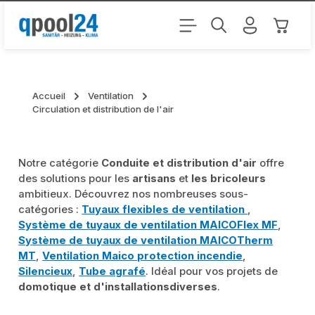
Passer au contenu principal
Le pani
Accueil
Ventilation
Circulation et distribution de l'air
Notre catégorie
Conduite et distribution d'air
offre
des solutions pour les
artisans
et
les bricoleurs
ambitieux. Découvrez nos nombreuses sous-
catégories :
Tuyaux flexibles de ventilation
,
Système de tuyaux de ventilation MAICOFlex MF
,
Système de tuyaux de ventilation MAICOTherm
MT
,
Ventilation Maico protection incendie
,
Silencieux
,
Tube agrafé
. Idéal pour vos projets de
domotique et d'installations
diverses
.