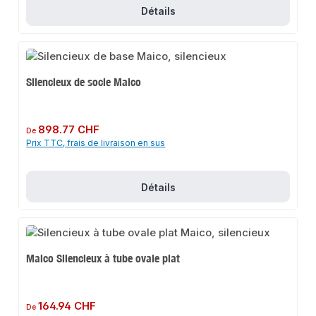
Détails
Silencieux de socle Maico
Prix régulier :
898.77 CHF
De
Prix TTC, frais de livraison en sus
Détails
Maico Silencieux à tube ovale plat
Prix régulier :
164.94 CHF
De