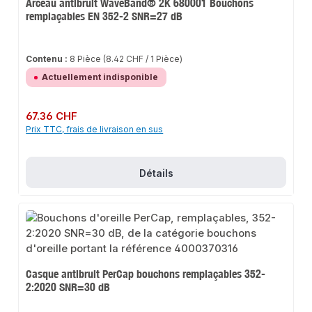
Arceau antibruit WaveBand® 2K 680001 Bouchons
remplaçables EN 352-2 SNR=27 dB
Contenu :
8 Pièce
(8.42 CHF / 1 Pièce)
Actuellement indisponible
Prix régulier :
67.36 CHF
Prix TTC, frais de livraison en sus
Détails
Casque antibruit PerCap bouchons remplaçables 352-
2:2020 SNR=30 dB