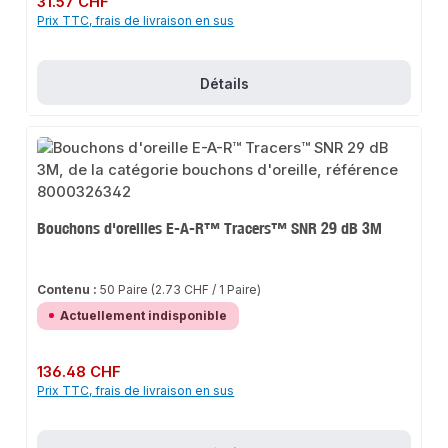
31.57 CHF
Prix TTC, frais de livraison en sus
Détails
Bouchons d'oreilles E-A-R™ Tracers™ SNR 29 dB 3M
Contenu :
50 Paire
(2.73 CHF / 1 Paire)
Actuellement indisponible
Prix régulier :
136.48 CHF
Prix TTC, frais de livraison en sus