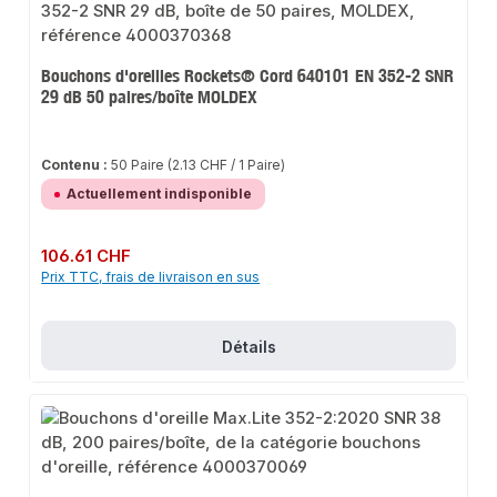
Bouchons d'oreilles Rockets® Cord 640101 EN 352-2 SNR
29 dB 50 paires/boîte MOLDEX
Contenu :
50 Paire
(2.13 CHF / 1 Paire)
Actuellement indisponible
Prix régulier :
106.61 CHF
Prix TTC, frais de livraison en sus
Détails