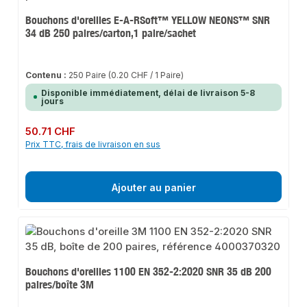
Bouchons d'oreilles E-A-RSoft™ YELLOW NEONS™ SNR
34 dB 250 paires/carton,1 paire/sachet
Contenu :
250 Paire
(0.20 CHF / 1 Paire)
Disponible immédiatement, délai de livraison 5-8
jours
Prix régulier :
50.71 CHF
Prix TTC, frais de livraison en sus
Ajouter au panier
Bouchons d'oreilles 1100 EN 352-2:2020 SNR 35 dB 200
paires/boîte 3M