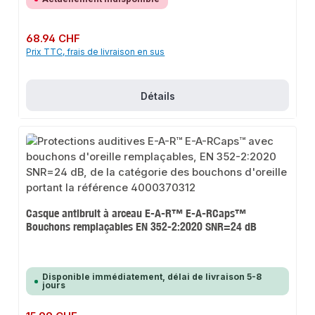
Prix régulier :
68.94 CHF
Prix TTC, frais de livraison en sus
Détails
Casque antibruit à arceau E-A-R™ E-A-RCaps™
Bouchons remplaçables EN 352-2:2020 SNR=24 dB
Disponible immédiatement, délai de livraison 5-8
jours
Prix régulier :