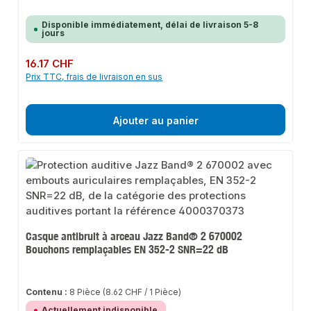
Disponible immédiatement, délai de livraison 5-8
jours
Prix régulier :
16.17 CHF
Prix TTC, frais de livraison en sus
Ajouter au panier
Casque antibruit à arceau Jazz Band® 2 670002
Bouchons remplaçables EN 352-2 SNR=22 dB
Contenu :
8 Pièce
(8.62 CHF / 1 Pièce)
Actuellement indisponible