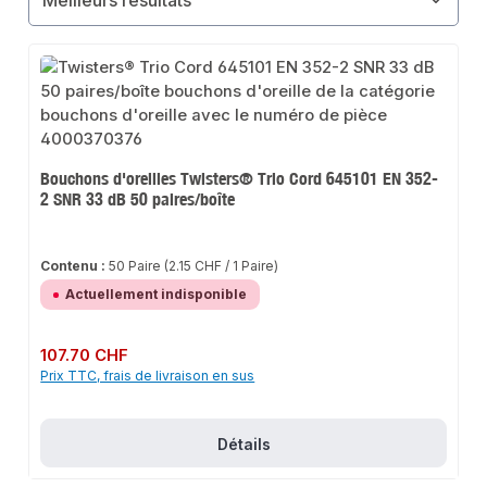
Bouchons d'oreilles Twisters® Trio Cord 645101 EN 352-
2 SNR 33 dB 50 paires/boîte
Contenu :
50 Paire
(2.15 CHF / 1 Paire)
Actuellement indisponible
Prix régulier :
107.70 CHF
Prix TTC, frais de livraison en sus
Détails