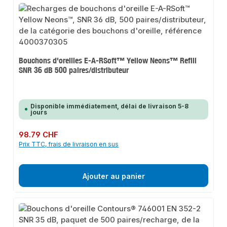
Bouchons d'oreilles E-A-RSoft™ Yellow Neons™ Refill
SNR 36 dB 500 paires/distributeur
Disponible immédiatement, délai de livraison 5-8
jours
Prix régulier :
98.79 CHF
Prix TTC, frais de livraison en sus
Ajouter au panier