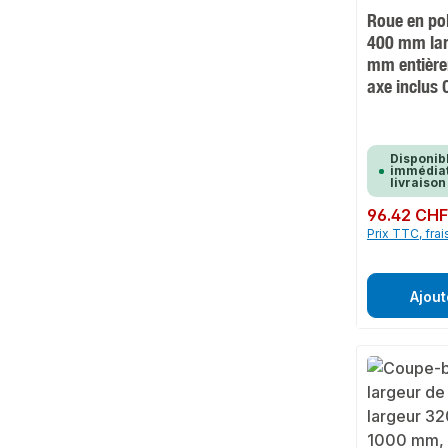
Roue en po
400 mm lar
mm entièr
axe inclus
Disponib
immédiat
livraison
Prix régulier :
96.42 CH
Prix TTC, frai
Ajout