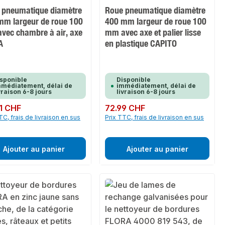
 pneumatique diamètre
Roue pneumatique diamètre
mm largeur de roue 100
400 mm largeur de roue 100
vec chambre à air, axe
mm avec axe et palier lisse
A
en plastique CAPITO
sponible
Disponible
médiatement, délai de
immédiatement, délai de
vraison 6-8 jours
livraison 6-8 jours
ulier :
1 CHF
Prix régulier :
72.99 CHF
TC, frais de livraison en sus
Prix TTC, frais de livraison en sus
Ajouter au panier
Ajouter au panier