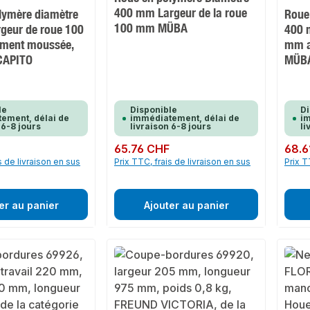
400 mm Largeur de la roue
lymère diamètre
Roue
100 mm MÜBA
geur de roue 100
400 
ement moussée,
mm a
 CAPITO
MÜB
le
Disponible
Di
ement, délai de
immédiatement, délai de
im
 6-8 jours
livraison 6-8 jours
li
F
Prix régulier :
65.76 CHF
Prix rég
68.6
s de livraison en sus
Prix TTC, frais de livraison en sus
Prix T
er au panier
Ajouter au panier