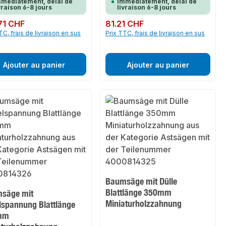
médiatement, délai de
immédiatement, délai de
vraison 6-8 jours
livraison 6-8 jours
ulier :
71 CHF
Prix régulier :
81.21 CHF
TC, frais de livraison en sus
Prix TTC, frais de livraison en sus
Ajouter au panier
Ajouter au panier
Baumsäge mit Dülle
Blattlänge 350mm
säge mit
Miniaturholzzahnung
lspannung Blattlänge
mm