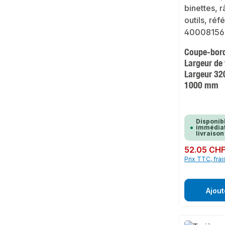
Coupe-bor
Largeur de
Largeur 3
1000 mm
Disponib
immédiat
livraison
Prix régulier :
52.05 CH
Prix TTC, frai
Ajout