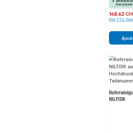
immédiat
livraison
Prix régulier :
148.62 CH
Prix TTC, frai
Ajout
Rohrreinig
NILFISK