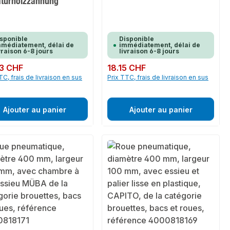
aturholzzahnung
sponible
Disponible
médiatement, délai de
immédiatement, délai de
vraison 6-8 jours
livraison 6-8 jours
ulier :
3 CHF
Prix régulier :
18.15 CHF
TC, frais de livraison en sus
Prix TTC, frais de livraison en sus
Ajouter au panier
Ajouter au panier