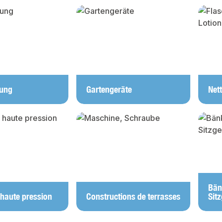
y gallery
ung
Gartengeräte
Net
Bän
 haute pression
Constructions de terrasses
Sit