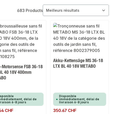
683 Products
Akku-Kettensäge MS 36-18
LTX BL 40 18V METABO
-Motorsense FSB 36-18
BL 40 18V 400mm
ABO
sponible
Disponible
médiatement, délai de
immédiatement, délai de
vraison 6-8 jours
livraison 6-8 jours
ulier :
64 CHF
Prix régulier :
350.67 CHF