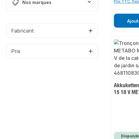
Prix TTC, frai
Nos marques
Ajout
Fabricant
Prix
Akkuketten
15 18 V M
Disponib