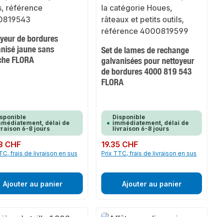
oyeur de bordures
anisé jaune sans
Set de lames de rechange
he FLORA
galvanisées pour nettoyeur
de bordures 4000 819 543
FLORA
sponible
Disponible
médiatement, délai de
immédiatement, délai de
vraison 6-8 jours
livraison 6-8 jours
ulier :
3 CHF
Prix régulier :
19.35 CHF
TC, frais de livraison en sus
Prix TTC, frais de livraison en sus
Ajouter au panier
Ajouter au panier