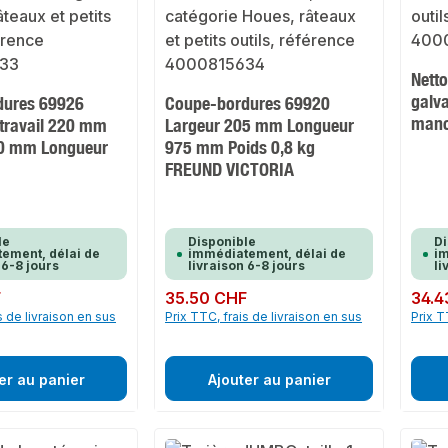
Nett
galv
dures 69926
Coupe-bordures 69920
manc
 travail 220 mm
Largeur 205 mm Longueur
20 mm Longueur
975 mm Poids 0,8 kg
FREUND VICTORIA
le
Disponible
Di
ement, délai de
immédiatement, délai de
im
 6-8 jours
livraison 6-8 jours
li
F
Prix régulier :
35.50 CHF
Prix rég
34.4
s de livraison en sus
Prix TTC, frais de livraison en sus
Prix T
er au panier
Ajouter au panier