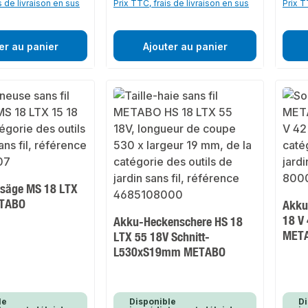
s de livraison en sus
Prix TTC, frais de livraison en sus
Prix T
er au panier
Ajouter au panier
säge MS 18 LTX
ETABO
Akku
18 V
Akku-Heckenschere HS 18
MET
LTX 55 18V Schnitt-
L530xS19mm METABO
le
Disponible
Di