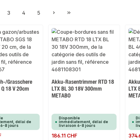
3
4
5
ge
Page
Page
Page
h-/Grasschere
Akku-Rasentrimmer RTD 18
Akku
 Q 18 V 20cm
LTX BL 30 18V 300mm
LTX 
METABO
MET
le
Disponible
Di
ement, délai de
immédiatement, délai de
im
 6-8 jours
livraison 6-8 jours
li
F
Prix régulier :
186.11 CHF
Prix rég
374.