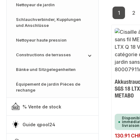
Nettoyeur de jardin
1
2
Page
Pa
Schlauchverbinder, Kupplungen
und Anschlüsse
Nettoyeur haute pression
Constructions de terrasses
Bänke und Sitzgelegenheiten
Akkustrauc
Équipement de jardin Pièces de
SGS 18 LTX
rechange
METABO
% Vente de stock
Disponib
immédiat
Guide qpool24
livraison
Prix régulier :
130.91 CH