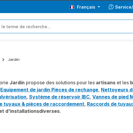
Français
Service
Jardin
orie
Jardin
propose des solutions pour les
artisans
et les
b
:
Equipement de jardin Pièces de rechange
,
Nettoyeurs de
lvérisation
,
Système de réservoir IBC
,
Vannes de pied 
e tuyaux & pièces de raccordement
,
Raccords de tuyau
t d'installations
diverses
.