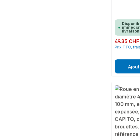
Disponib
immédiat
livraison
Prix régulier :
49.35 CHF
Prix TTC, frai
Ajout