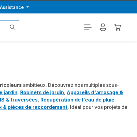
/Assistance
Le panier
ricoleurs
ambitieux. Découvrez nos multiples sous-
 jardin
,
Robinets de jardin
,
Appareils d'arrosage &
MS & traversées
,
Récupération de l'eau de pluie
,
x & pièces de raccordement
. Idéal pour vos projets de