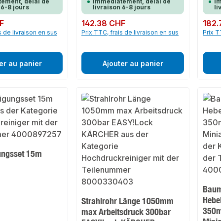
ement, délai de
immédiatement, délai de
im
 6-8 jours
livraison 6-8 jours
li
F
Prix régulier :
142.38 CHF
Prix rég
182.
s de livraison en sus
Prix TTC, frais de livraison en sus
Prix T
er au panier
Ajouter au panier
ungsset 15m
Baum
Hebe
Strahlrohr Länge 1050mm
350
max Arbeitsdruck 300bar