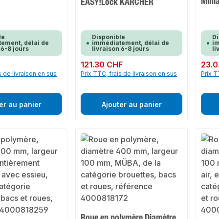
Mini
EASY!Lock KÄRCHER
le
Disponible
Di
ement, délai de
immédiatement, délai de
im
 6-8 jours
livraison 6-8 jours
li
Prix régulier :
121.30 CHF
Prix rég
23.0
s de livraison en sus
Prix TTC, frais de livraison en sus
Prix T
er au panier
Ajouter au panier
Roue en polymère Diamètre