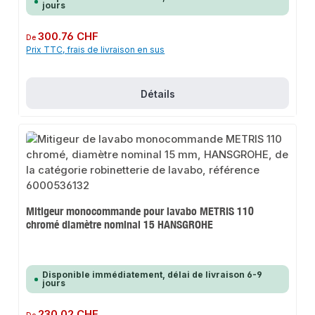
jours
Prix régulier :
300.76 CHF
De
Prix TTC, frais de livraison en sus
Détails
Mitigeur monocommande pour lavabo METRIS 110
chromé diamètre nominal 15 HANSGROHE
Disponible immédiatement, délai de livraison 6-9
jours
Prix régulier :
230.02 CHF