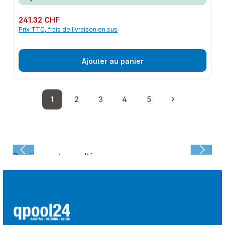
Prix régulier :
241.32 CHF
Prix TTC, frais de livraison en sus
Ajouter au panier
1
2
3
4
5
Page
Page
Page
Page
Page
Dernièrement consulté :