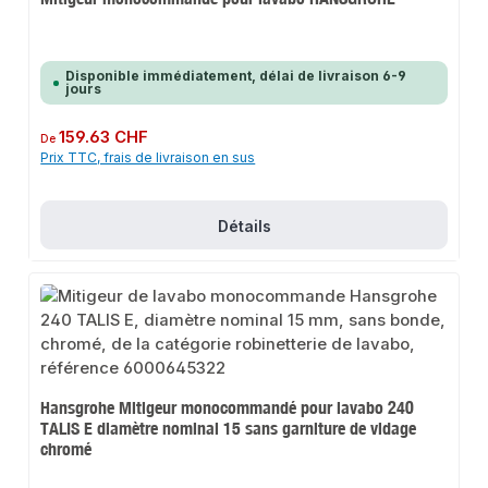
Disponible immédiatement, délai de livraison 6-9
jours
Prix régulier :
159.63 CHF
De
Prix TTC, frais de livraison en sus
Détails
Hansgrohe Mitigeur monocommandé pour lavabo 240
TALIS E diamètre nominal 15 sans garniture de vidage
chromé