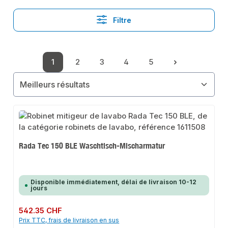
Filtre
1
2
3
4
5
Page
Page
Page
Page
Page
Rada Tec 150 BLE Waschtisch-Mischarmatur
Disponible immédiatement, délai de livraison 10-12
jours
Prix régulier :
542.35 CHF
Prix TTC, frais de livraison en sus