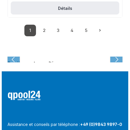
Détails
1
2
3
4
5
Page
Page
Page
Page
Page
Dernièrement consulté :
Assistance et conseils par téléphone :
+49 (0)9843 9897-0