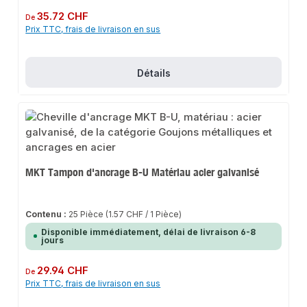
Prix régulier :
35.72 CHF
De
Prix TTC, frais de livraison en sus
Détails
MKT Tampon d'ancrage B-U Matériau acier galvanisé
Contenu :
25 Pièce
(1.57 CHF / 1 Pièce)
Disponible immédiatement, délai de livraison 6-8
jours
Prix régulier :
29.94 CHF
De
Prix TTC, frais de livraison en sus