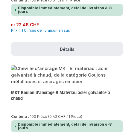
Contenu :
100 Pièce
(0.31 CHF / 1 Pièce)
Disponible immédiatement, délai de livraison 6-8
jours
Prix régulier :
22.48 CHF
De
Prix TTC, frais de livraison en sus
Détails
MKT Boulon d'ancrage B Matériau acier galvanisé à
chaud
Contenu :
100 Pièce
(0.42 CHF / 1 Pièce)
Disponible immédiatement, délai de livraison 6-8
jours