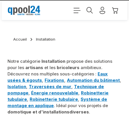
Passer au contenu principal
Le pani
Accueil
Installation
Notre catégorie
Installation
propose des solutions
pour les
artisans
et les
bricoleurs
ambitieux.
Découvrez nos multiples sous-catégories :
Eaux
usées & égouts
,
Fixations
,
Automation du bâtiment
,
Isolation
,
Traversées de mur
,
Technique de
pompage
,
Énergie renouvelable
,
Robinetterie
tubulaire
,
Robinetterie tubulaire
,
Système de
montage en applique
. Idéal pour vos projets de
domotique et d'installations
diverses
.