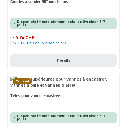
Coudes à souder 90° courts nus
Disponible immédiatement, délai de livraison 5-7
jours
Prix régulier :
6.74 CHF
De
Prix TTC, frais de livraison en sus
Détails
Conseil
Têtes pour vanne encastrée
Disponible immédiatement, délai de livraison 5-7
jours