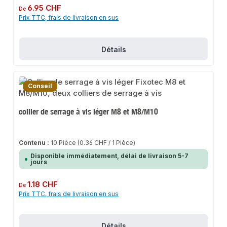
Prix régulier :
6.95 CHF
De
Prix TTC, frais de livraison en sus
Détails
Conseil
collier de serrage à vis léger M8 et M8/M10
Contenu :
10 Pièce
(0.36 CHF / 1 Pièce)
Disponible immédiatement, délai de livraison 5-7
jours
Prix régulier :
1.18 CHF
De
Prix TTC, frais de livraison en sus
Détails