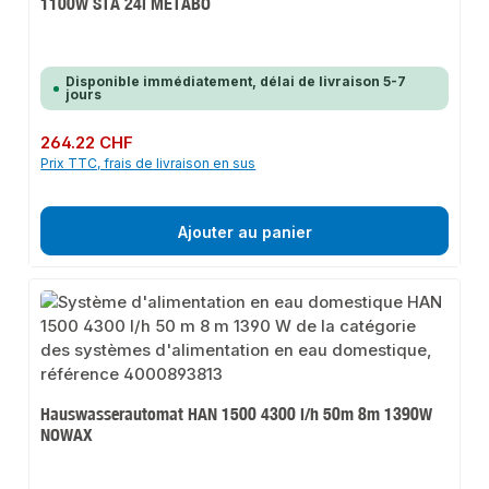
1100W STA 24l METABO
Disponible immédiatement, délai de livraison 5-7
jours
Prix régulier :
264.22 CHF
Prix TTC, frais de livraison en sus
Ajouter au panier
Hauswasserautomat HAN 1500 4300 l/h 50m 8m 1390W
NOWAX