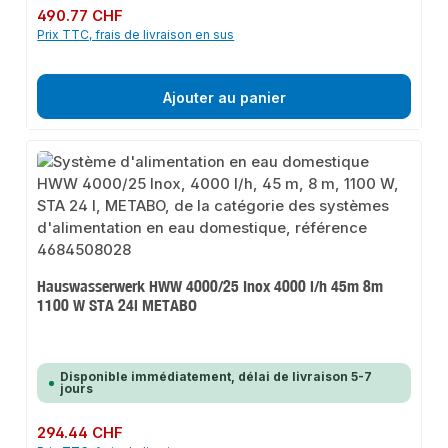
Prix régulier :
490.77 CHF
Prix TTC, frais de livraison en sus
Ajouter au panier
Hauswasserwerk HWW 4000/25 Inox 4000 l/h 45m 8m
1100 W STA 24l METABO
Disponible immédiatement, délai de livraison 5-7
jours
Prix régulier :
294.44 CHF