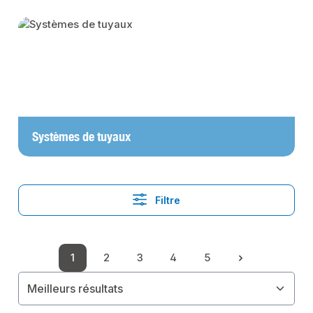
Skip category gallery
Systèmes de tuyaux
Filtre
1
2
3
4
5
Page
Page
Page
Page
Page