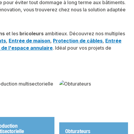
ire pour éviter tout dommage à long terme aux bâtiments.
énovation, vous trouverez chez nous la solution adaptée
ans
et les
bricoleurs
ambitieux. Découvrez nos multiples
nts
,
Entrée de maison
,
Protection de câbles
,
Entrée
 de l'espace annulaire
. Idéal pour vos projets de
roduction
isectorielle
Obturateurs