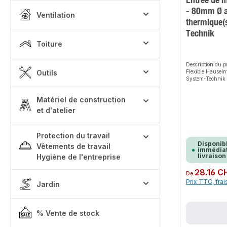
- 80mm Ø 
Ventilation
thermique(
Technik
Toiture
Description du p
Outils
Flexible Hause
System-Technik o
simple et sûre po
et de tuyaux dan
Matériel de construction
revêtement d'éta
aux deux mancho
et d'atelier
un maintien parf
flexible aux diff
d'installation. S
Protection du travail
montage facile f
fiable pour toute
Disponib
Vêtements de travail
immédiat
installation.Car
livraison
Hygiène de l'entreprise
d'applicationRem
câblesGaine rob
Prix régulier :
28.16 C
l'extérieurMontag
De
résistance aux p
Prix TTC, frai
Jardin
saumure ou à la
gaz et à l'eau ju
possible même en
multipleDomain
% Vente de stock
d'applicationInst
sanitairesInstall