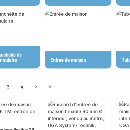
anchéité de
annulaire
Entrée de maison
Tub
3
4
ge
Page
Page
aison flexible 20