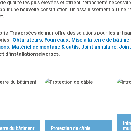
e qualité les plus élevées et offrent l'étanchéité nécessa
 pour une nouvelle construction, un assainissement ou une r
t.
orie
Traversées de mur
offre des solutions pour
les artis
ries :
Obturateurs
,
Fourreaux
,
Mise à la terre de bâtime
ions
,
Matériel de montage & outils
,
Joint annulaire
,
Joint
t d'installations
diverses
.
y gallery
Int
terre du bâtiment
Protection de câble
mult