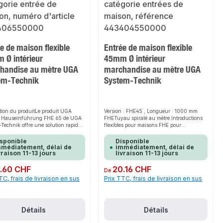
e de maison flexible
Entrée de maison flexible
 Ø intérieur
45mm Ø intérieur
handise au mètre UGA
marchandise au mètre UGA
em-Technik
System-Technik
tion du produitLe produit UGA
Version : FHE45 ; Longueur : 1000 mm
le Hauseinführung FHE 65 de UGA
FHETuyau spiralé au mètre.Introductions
Technik offre une solution rapide,
flexibles pour maisons FHE pour
et sûre pour l'introduction de câbles
l'introduction étanche au gaz et à l'eau de
onduites dans les bâtiments. Grâce à
câbles ou de conduites de toutes sortes. Le
sponible
Disponible
tème de gaines robustes, il assure
tuyau spiralé convainc par sa matière
médiatement, délai de
immédiatement, délai de
vraison 11-13 jours
livraison 11-13 jours
tien parfait et s'adapte de manière
plastique flexible et résistante aux chocs
e aux différents environnements
avec revêtement d'étanchéité à
urs. Sa conception robuste et son
l'expansion. Si aucune de ces longueurs
ulier :
.60 CHF
Prix régulier :
20.16 CHF
De
 facile font de ce produit un choix
ne vous convient, contactez-nous à
TC, frais de livraison en sus
Prix TTC, frais de livraison en sus
pour toute installation. Sa grande
l'adresse -- Bestellungen@uga.eu -- Nous
nce aux produits chimiques et à la
vous proposerons une solution individuelle
 garantit une longue durée de vie.
à un prix avantageux.Avantages Pose
ibilité du système permet de
possible même à des températures
er facilement à différentes
ambiantes basses Montage rapide et facile
Détails
Détails
es.CaractéristiquesLarge gamme
Large champ d'application Remplacement
cationsPlage de température de -15º
facile des câbles Plastique avec revêtement