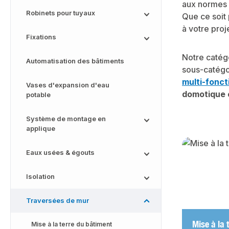
aux normes d
Robinets pour tuyaux
Que ce soit
à votre proje
Fixations
Notre catég
Automatisation des bâtiments
sous-catégo
multi-fonct
Vases d'expansion d'eau
domotique e
potable
Système de montage en
applique
Skip categor
Eaux usées & égouts
Isolation
Traversées de mur
Mise à la 
Mise à la terre du bâtiment