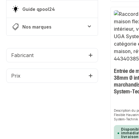
chauffageApplic
industriellesDon
Guide qpool24
Tuyau spiralé fl
mmDans notre as
également des ra
d'autres produit
Nos marques
Fabricant
Entrée de m
Prix
38mm Ø int
marchandis
System-Te
Description du p
Flexible Hause
System-Technik o
simple et sûre po
et de tuyaux dan
Disponib
tuyau spiralé fle
immédiat
livraison
maintien parfait