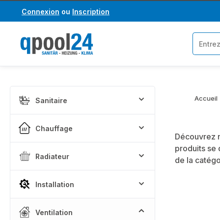
Connexion
ou
Inscription
asser au contenu principal
Passer à la recherche
Accueil
Sanitaire
Chauffage
Découvrez n
produits se 
Radiateur
de la catég
Installation
Ventilation