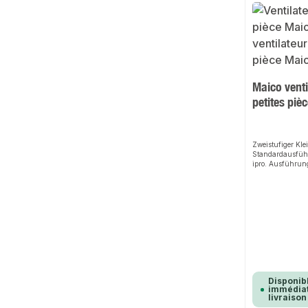
Maico venti
petites piè
Zweistufiger Kle
Standardausführ
ipro. Ausführun
Fördervolumen: 
Drehzahl: 2100 
Drehzahlsteuerba
nein. SEC avera
Spannungsart: W
Bemessungsspan
Netzfrequenz: 5
8 W. IMax: 0,06 
Netzzuleitung: 3
Decke / Wand. E
Einbaulage: belie
Farbe: verkehrs
Disponib
immédiat
Gewicht: 0,7 kg
livraison
0,85 kg. Klappe: