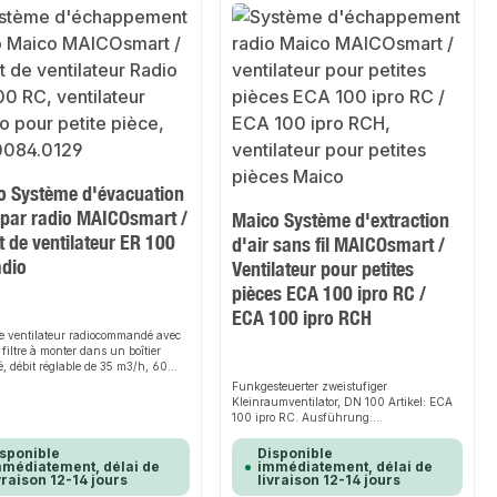
o Système d'évacuation
 par radio MAICOsmart /
Maico Système d'extraction
t de ventilateur ER 100
d'air sans fil MAICOsmart /
adio
Ventilateur pour petites
pièces ECA 100 ipro RC /
ECA 100 ipro RCH
de ventilateur radiocommandé avec
 filtre à monter dans un boîtier
é, débit réglable de 35 m3/h, 60
00 m3/h Réf : ER 100 RC. Version :
Funkgesteuerter zweistufiger
ur radio. Débit : 35 m3/h / 60 m3/h
Kleinraumventilator, DN 100 Artikel: ECA
3/h. Vitesse de rotation : 850 1/min
100 ipro RC. Ausführung:
1/min / 1900 1/min. Direction de
Funkempfänger. Fördervolumen: 78 m3/h
évacuation. Réglage de la vitesse :
/ 92 m3/h. Drehzahl: 2100 1/min / 2500
sponible
Disponible
C average : -6,72 kWh/(m2*a).
1/min. Luftrichtung: Abluft.
médiatement, délai de
immédiatement, délai de
tension : courant alternatif.
vraison 12-14 jours
livraison 12-14 jours
Drehzahlsteuerbar: nein. Reversierbarkeit:
 assignée : 230 V. Fréquence du
nein. SEC average: -10,52 kWh/(m2*a).