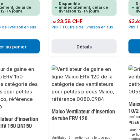
roduitPlatine avec
pièce de rechange pour différents
le
Disponible
Di
intérie
onique comme pièce de
ventilateurs pour petites pièces du groupe
ement, délai de
immédiatement, délai de
im
pièce d
 12-14 jours
livraison 12-14 jours
li
 ventilateurs pour petites
ECA 100 ipro dans les versions standard,
ventila
pro et ECA 100 ipro K.Pour
récepteur radio, temporisation à
ECA 100
ndard.
l'enclenchement et temporisation au
Prix régulier :
23.58 CHF
Prix rég
43.6
De
déclenchement réglables, diffuseurs d'air
s de livraison en sus
Prix TTC, frais de livraison en sus
Prix T
extérieur ALD 125../ALD 160.., vanne
d'alimentation et d'évacuation d'air AZV
100.Aspiration cachée par un cache
design.
er au panier
Détails
Maico
10/2
Maico Ventilateur d'insertion
exécu
de tube ERV 120
lateur d'insertion
Plast
ERV 150 DN150
Grille i
inserti
Ventilateur à insertion dans le tube pour
nominal