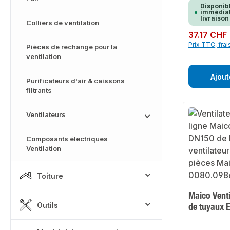
Description du p
Disponib
couvercle électr
immédiat
livraison
rechange pour les
Colliers de ventilation
pièces ECA 100 i
les versions sta
Prix régulier :
37.17 CHF
Prix TTC, frai
Pièces de rechange pour la
ventilation
Ajout
Purificateurs d'air & caissons
filtrants
Ventilateurs
Composants électriques
Ventilation
Toiture
Maico Venti
Outils
de tuyaux 