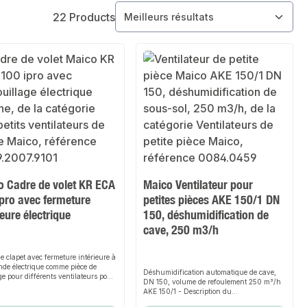
22 Products
o Cadre de volet KR ECA
Maico Ventilateur pour
pro avec fermeture
petites pièces AKE 150/1 DN
ieure électrique
150, déshumidification de
cave, 250 m3/h
e clapet avec fermeture intérieure à
e électrique comme pièce de
Déshumidification automatique de cave,
e pour différents ventilateurs pour
DN 150, volume de refoulement 250 m³/h
 pièces du groupe ECA 100 ipro K KR
AKE 150/1 - Description du
 ipro - Description du
produitVersionPlage d'utilisation jusqu'à
Cadre de volet avec fermeture