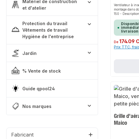
Matériel de construction
Ventilateur à ins
et d'atelier
montage dans do
150 - Descriptio
standardMarche/a
d'éclairage ou in
Protection du travail
Disponib
séparé.Commande 
immédiat
Vêtements de travail
livraison
possible.Caractér
petite pièce à 1 v
Hygiène de l'entreprise
des locaux d'ext
Prix régulier :
174.09 
De
fonctionnement c
Prix TTC, frai
vitesse réglable
Jardin
d'arrêt réglable 
protection IP X2 
horizontale.Indic
position vertical
% Vente de stock
II.Couleur blanc 
9016.Boîtier en p
chocs.MoteurCon
fonctionnement c
montageMontage 
Guide qpool24
possible.Montage
dans le WH120 
électriqueRaccor
encastré.
Nos marques
Grille d'aér
Maico
Fabricant