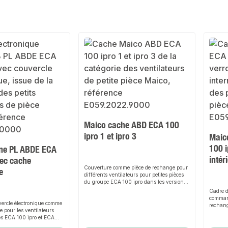
Maico cache ABD ECA 100
ipro 1 et ipro 3
Maic
100 i
ine PL ABDE ECA
intér
vec cache
Couverture comme pièce de rechange pour
e
différents ventilateurs pour petites pièces
du groupe ECA 100 ipro dans les versions
standard, récepteur radio, temporisation à
Cadre d
l'enclenchement et temps d'arrêt réglables,
command
vercle électronique comme
diffuseurs d'air extérieur ALD 125../ALD
rechang
e pour les ventilateurs
160.., vanne d'alimentation et
petites
ces ECA 100 ipro et ECA
d'évacuation AZV 100 ABD ECA 100 ipro 1
ECA 100
BDE ECA 100 ipro -
- Description du produitCouvercle comme
produit