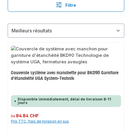
Filtre
Couvercle système avec manchette pour BKD90 Garniture
d'étanchéité UGA System-Technik
Disponible immédiatement, délai de livraison 8-11
jours
Prix régulier :
84.84 CHF
De
Prix TTC, frais de livraison en sus