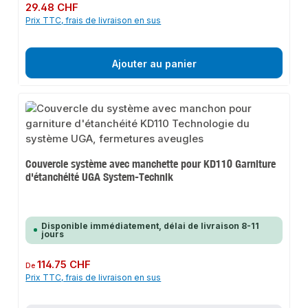
Prix régulier :
29.48 CHF
Prix TTC, frais de livraison en sus
Ajouter au panier
Couvercle système avec manchette pour KD110 Garniture
d'étanchéité UGA System-Technik
Disponible immédiatement, délai de livraison 8-11
jours
Prix régulier :
114.75 CHF
De
Prix TTC, frais de livraison en sus