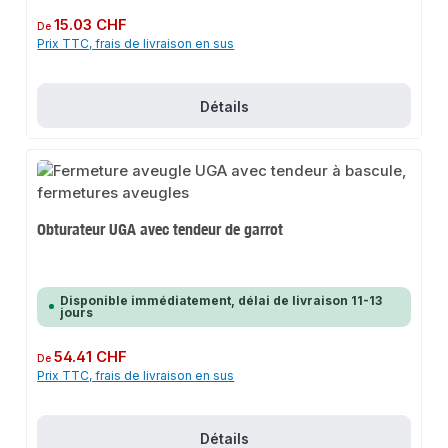
Prix régulier :
15.03 CHF
De
Prix TTC, frais de livraison en sus
Détails
Obturateur UGA avec tendeur de garrot
Disponible immédiatement, délai de livraison 11-13
jours
Prix régulier :
54.41 CHF
De
Prix TTC, frais de livraison en sus
Détails