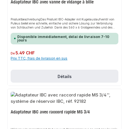
Adaptateur IBC avec vanne de vidange à bille
ProduktbeschreibungDas Produkt IBC-Adapter mit Kugelauslaufventil von
Puteus bietet eine schnelle, einfache und sichere Lösung zur Verbindung
von Schläuchen und Zubehör. Dank des S60 x 6 Grobgewindes und des
Kugelauslaufventils sorgt es für perfekten Halt und passt sich flexibel an
verschiedene Systeme an. Das robuste Design und die einfache Montage
Disponible immédiatement, délai de livraison 7-10
machen dieses Produkt zu einer zuverlässigen Wahl für jede Installation. Es
jours
ist besonders geeignet für den Einsatz mit Brauch- und
Nutzwasser.EigenschaftenS60 x 6 Grobgewinde (IG)IG
(Anschlussgewinde)Mit O-RingHDPE-
Prix régulier :
5.49 CHF
De
KunststoffSchwarzKugelauslaufventil, matt verchromtSchlauchtülleRoter
Prix TTC, frais de livraison en sus
StahlhebelAnwendungsbereicheGartenbewässerungHaustechnikIndustriean
wendungenProduktdatenMaterial: HDPE-KunststoffIn unserem Sortiment
finden Sie auch passende Zubehörteile sowie weitere Produkte für den
Anschluss.
Détails
Adaptateur IBC avec raccord rapide MS 3/4