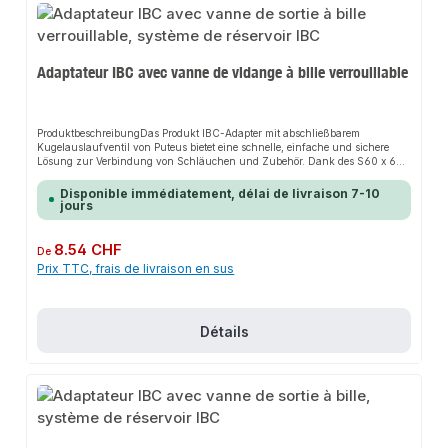
Adaptateur IBC avec vanne de vidange à bille verrouillable
ProduktbeschreibungDas Produkt IBC-Adapter mit abschließbarem
Kugelauslaufventil von Puteus bietet eine schnelle, einfache und sichere
Lösung zur Verbindung von Schläuchen und Zubehör. Dank des S60 x 6
Grobgewindes und des abschließbaren Kugelauslaufventils sorgt es für
perfekten Halt und passt sich flexibel an verschiedene Systeme an. Das
Disponible immédiatement, délai de livraison 7-10
robuste Design und die einfache Montage machen dieses Produkt zu einer
jours
zuverlässigen Wahl für jede Installation. Es ist besonders geeignet für den
Einsatz mit Brauch- und Nutzwasser.EigenschaftenS60 x 6 Grobgewinde
(IG)IG (Anschlussgewinde)Mit O-RingHDPE-
Prix régulier :
8.54 CHF
De
KunststoffSchwarzAbschließbares Kugelauslaufventil, matt
Prix TTC, frais de livraison en sus
verchromtSchlauchtülleRoter
StahlhebelAnwendungsbereicheGartenbewässerungHaustechnikIndustriean
wendungenProduktdatenMaterial: HDPE-KunststoffIn unserem Sortiment
finden Sie auch passende Zubehörteile sowie weitere Produkte für den
Anschluss.
Détails