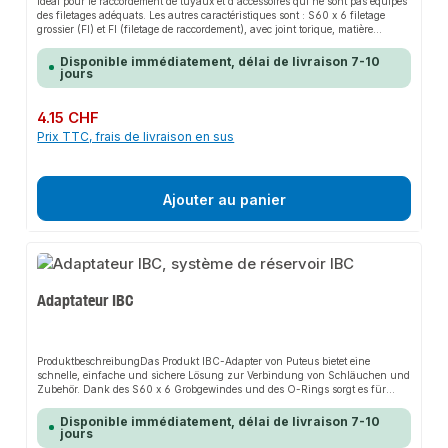
Idéal pour le raccordement de tuyaux et d'accessoires qui ne sont pas équipés
des filetages adéquats. Les autres caractéristiques sont : S60 x 6 filetage
grossier (FI) et FI (filetage de raccordement), avec joint torique, matière
plastique HDPE noire, avec raccord rapide MS 3/4'', largeur de came 40 mm,
utilisation uniquement pour l'eau sanitaire/utilitaire.
Disponible immédiatement, délai de livraison 7-10
jours
Prix régulier :
4.15 CHF
Prix TTC, frais de livraison en sus
Ajouter au panier
Adaptateur IBC
ProduktbeschreibungDas Produkt IBC-Adapter von Puteus bietet eine
schnelle, einfache und sichere Lösung zur Verbindung von Schläuchen und
Zubehör. Dank des S60 x 6 Grobgewindes und des O-Rings sorgt es für
perfekten Halt und passt sich flexibel an verschiedene Systeme an. Das
robuste Design und die einfache Montage machen dieses Produkt zu einer
Disponible immédiatement, délai de livraison 7-10
zuverlässigen Wahl für jede Installation. Es ist besonders geeignet für den
jours
Einsatz mit Brauch- und Nutzwasser.EigenschaftenS60 x 6 Grobgewinde