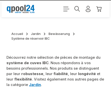
Passer au contenu principal
Le pani
Accueil
Jardin
Bewässerung
Système de réservoir IBC
Découvrez notre sélection de pièces de montage du
système de cuves IBC
. Nous répondons à vos
besoins professionnels. Nos produits se distinguent
par leur
robustesse
, leur
fiabilité
, leur
longévité
et
leur
flexibilité
. Visitez également nos autres pages de
la catégorie
Jardin
.