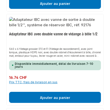
Ajouter au panier
Adaptateur IBC avec double vanne de vidange à bille 1/2
S60 x 6 filetage grossier (FI) et FI (filetage de raccordement), avec joint
torique, plastique HDPE noir, avec double robinet d'écoulement à bille, chromé
mat, embout pour tuyau, levier rouge en acier, mini-robinet avec raccord à
emboîter, utilisation uniquement pour eau sanitaire/utilitaire
Disponible immédiatement, délai de livraison 7-10
jours
Prix régulier :
16.74 CHF
Prix TTC, frais de livraison en sus
Ajouter au panier