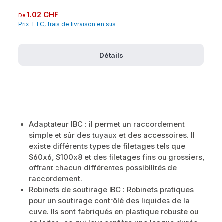
(IG)IG (Anschlussgewinde)Mit O-RingHDPE-
KunststoffAnwendungsbereicheGartenbewässerungHaustechnikIndustriean
Prix régulier :
1.02 CHF
De
wendungenProduktdatenMaterial: HDPE-KunststoffIn unserem Sortiment
Prix TTC, frais de livraison en sus
finden Sie auch passende Zubehörteile sowie weitere Produkte für den
Anschluss.
Détails
Adaptateur IBC : il permet un raccordement
simple et sûr des tuyaux et des accessoires. Il
existe différents types de filetages tels que
S60x6, S100x8 et des filetages fins ou grossiers,
offrant chacun différentes possibilités de
raccordement.
Robinets de soutirage IBC : Robinets pratiques
pour un soutirage contrôlé des liquides de la
cuve. Ils sont fabriqués en plastique robuste ou