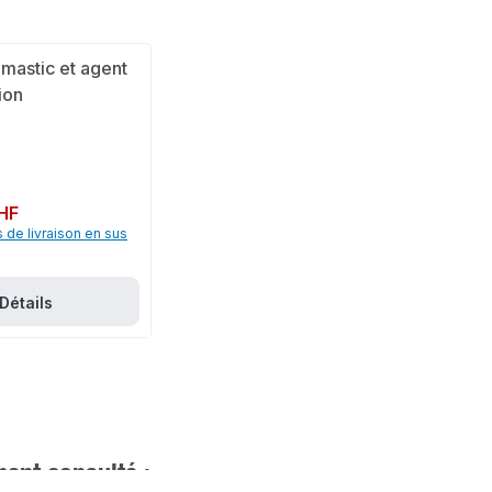
HF
s de livraison en sus
Détails
ent consulté :