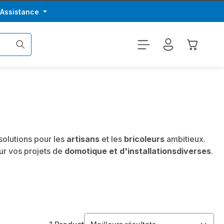
/Assistance
Le panier
olutions pour les
artisans
et les
bricoleurs
ambitieux.
our vos projets de
domotique et d'installations
diverses
.