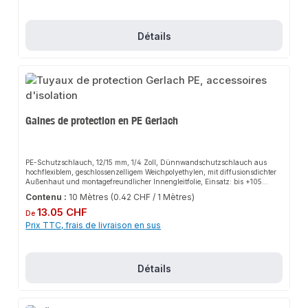
Détails
Gaines de protection en PE Gerlach
PE-Schutzschlauch, 12/15 mm, 1/4 Zoll, Dünnwandschutzschlauch aus
hochflexiblem, geschlossenzelligem Weichpolyethylen, mit diffusionsdichter
Außenhaut und montagefreundlicher Innengleitfolie, Einsatz: bis +105
Grad, Brandklasse: B2, nach DIN 4102 geprüft, Isolierdicke: 4mm, Farbe: rot,
Contenu :
10 Mètres
(0.42 CHF / 1 Mètres)
Länge 10 m pro Schlaufe, für Kaltwasserleitungen nach DIN 1988 Teil 2
Prix régulier :
13.05 CHF
De
Prix TTC, frais de livraison en sus
Détails