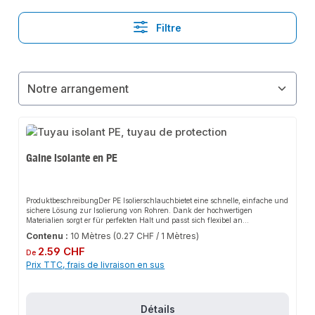
Filtre
Gaine isolante en PE
ProduktbeschreibungDer PE Isolierschlauchbietet eine schnelle, einfache und
sichere Lösung zur Isolierung von Rohren. Dank der hochwertigen
Materialien sorgt er für perfekten Halt und passt sich flexibel an
verschiedene Anwendungen an. Das robuste Design und die einfache
Contenu :
10 Mètres
(0.27 CHF / 1 Mètres)
Montage machen diesen Isolierschlauch zu einer zuverlässigen Wahl für
Prix régulier :
jede Installation.EigenschaftenHergestellt aus geschlossenzelligem PE-
2.59 CHF
De
MaterialAußen aufkaschierte PE-Folie zum Schutz gegen
Prix TTC, frais de livraison en sus
BeschädigungInnen aufkaschierte Gleitfolie für niedrigen
ReibwiderstandHemmt SchwitzwasserbildungVermindert Fließ- und
KnackgeräuscheChemisch neutral, FCKW- und HFCKW-
freiAlterungsbeständig und
Détails
unverrottbarAnwendungsbereicheRohrisolierungSanitärinstallationenHeizu