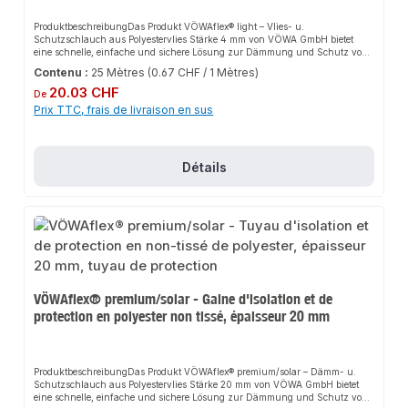
ProduktbeschreibungDas Produkt VÖWAflex® light – Vlies- u.
Schutzschlauch aus Polyestervlies Stärke 4 mm von VÖWA GmbH bietet
eine schnelle, einfache und sichere Lösung zur Dämmung und Schutz von
Kalt- und Abwasserleitungen. Dank der zweifachen Verschweißung und der
Contenu :
25 Mètres
(0.67 CHF / 1 Mètres)
silbernen Polyethylenfolie sorgt es für perfekten Halt und passt sich flexibel
Prix régulier :
an verschiedene Sanitär-, Heizungs- und Lüftungsanwendungen an. Das
20.03 CHF
De
robuste Design und die einfache Montage machen dieses Produkt zu einer
Prix TTC, frais de livraison en sus
zuverlässigen Wahl für jede Installation. Es schützt das Rohr vor
Beschädigungen und reduziert Fließ- und
Knackgeräusche.EigenschaftenHergestellt aus sortenreinem
PolyestervliesStärke: 4 mmNormal entflammbar B2Silberne Polyethylenfolie
Détails
als AußenhautHohe Flexibilität und AnpassungsfähigkeitEffektiver Schutz
und DämmungAnwendungsbereicheSanitär: Dämmung und Schutz von
Kalt- und WarmwasserleitungenHeizung: Reduzierung von Wärmeverlusten
in HeizungsrohrenLüftung: Verbesserung der Energieeffizienz und
Reduzierung von Geräuschen in LüftungskanälenProduktdatenMaterial:
PolyestervliesStärke: 4 mmAusführungen: ohne Folie, mit Folie,
selbstklebend, mit Folie, selbstklebendIn unserem Sortiment finden Sie auch
passende Zubehörteile sowie weitere Produkte für den Anschluss.
VÖWAflex® premium/solar - Gaine d'isolation et de
protection en polyester non tissé, épaisseur 20 mm
ProduktbeschreibungDas Produkt VÖWAflex® premium/solar – Dämm- u.
Schutzschlauch aus Polyestervlies Stärke 20 mm von VÖWA GmbH bietet
eine schnelle, einfache und sichere Lösung zur Dämmung und Schutz von