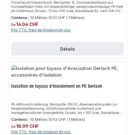
Filzschlauch/Vliesschlauch, Nenngröße: 15, Dünnwandschlauch aus
Kunststoffasern-Vlies, mit strapazierfähiger, wasserundurchlässiger PE-Folie
als Außenhaut, Einsatz:-70 bis +105 Grad, Brandklasse B2, nach DIN 4102
geprüft, Isolierdicke: 4 mm, Farbe: grau, Länge: 10 m pro Schlaufe für
Contenu :
10 Mètres
(0.51 CHF / 1 Mètres)
Kaltwasserleitungen nach DIN 1988 Teil 2
Prix régulier :
14.04 CHF
De
Prix TTC, frais de livraison en sus
Détails
Isolation de tuyaux d'écoulement en PE Gerlach
PE-Abflussrohrisolierung, Nenngröße: DN 50, Abwasserisoliersystem zur
Körperschalldämmung, mit diffusionsdichter Außenhaut und
montagefreundlicher Innengleitfolie, Einsatz: bis + 105 Grad, Brandklasse:
B2, nach DIN 4102 geprüft, Isolierdicke: 4 mm, Farbe: rot, Länge 10 m, als
Contenu :
10 Mètres
(0.93 CHF / 1 Mètres)
Schall- und Schwitzwasserschutz
Prix régulier :
18.09 CHF
De
Prix TTC, frais de livraison en sus