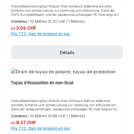
ProduktbeschreibungDas Produkt Vlies-Schlauch bietet eine schnelle,
einfache und sichere Lösung zur Isolierung und Abdichtung. Dank der
100% Kunststofffasern und der wasserundurchlässigen PE-Folie sorgt es für
perfekten Halt und passt sich flexibel an verschiedene Installationsbereiche
Contenu :
10 Mètres
(0.32 CHF / 1 Mètres)
an. Das robuste Design und die einfache Montage machen dieses Produkt zu
Prix régulier :
einer zuverlässigen Wahl für jede Installation.EigenschaftenHergestellt aus
3.04 CHF
De
100% KunststofffasernKaschiert mit wasserundurchlässiger PE-
Prix TTC, frais de livraison en sus
FolieChemisch neutral und FCKW-freiSchützt vor Feuchtigkeit und
BeschädigungDämmt Fließ- und KnackgeräuscheGleiteigenschaften
erleichtern die InstallationVerhindert die Bildung von Tau- und
SchwitzwasserAlterungsbeständig und
Détails
unverrottbarAnwendungsbereicheSanitärinstallationenHeizungsanlagenInd
ustrieanwendungenProduktdatenMaterial: 100%
KunststofffasernAußenhaut: PE-FolieVliesdicke: 4 mmIn unserem Sortiment
finden Sie auch passende Verbindungsstücke sowie weitere Produkte für den
Anschluss.
Tuyau d'évacuation en non-tissé
ProduktbeschreibungDas Produkt Vlies-Schlauch Abfluss bietet eine
schnelle, einfache und sichere Lösung zur Isolierung von Abflussrohren.
Dank der strapazierfähigen, wasserundurchlässigen PE-Folie sorgt es für
perfekten Halt und passt sich flexibel an verschiedene Rohrsysteme an. Das
Contenu :
10 Mètres
(0.88 CHF / 1 Mètres)
robuste Design und die einfache Montage machen dieses Produkt zu einer
Prix régulier :
zuverlässigen Wahl für jede Installation.EigenschaftenHergestellt aus 100%
8.37 CHF
De
KunststofffasernKaschiert mit PE-FolieChemisch neutral und FCKW-frei4
Prix TTC, frais de livraison en sus
mm Vlies zur GeräuschdämmungAlterungsbeständig und