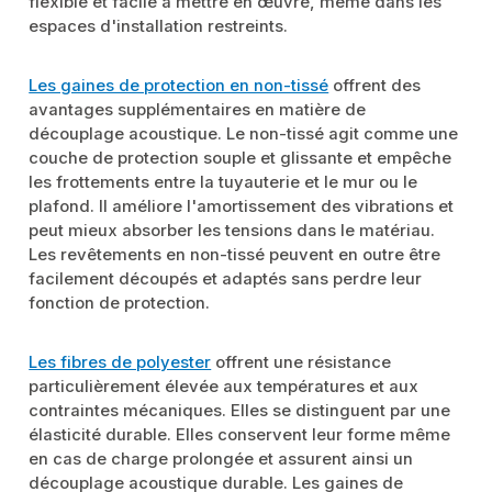
flexible et facile à mettre en œuvre, même dans les
espaces d'installation restreints.
Les gaines de protection en non-tissé
offrent des
avantages supplémentaires en matière de
découplage acoustique. Le non-tissé agit comme une
couche de protection souple et glissante et empêche
les frottements entre la tuyauterie et le mur ou le
plafond. Il améliore l'amortissement des vibrations et
peut mieux absorber les tensions dans le matériau.
Les revêtements en non-tissé peuvent en outre être
facilement découpés et adaptés sans perdre leur
fonction de protection.
Les fibres de polyester
offrent une résistance
particulièrement élevée aux températures et aux
contraintes mécaniques. Elles se distinguent par une
élasticité durable. Elles conservent leur forme même
en cas de charge prolongée et assurent ainsi un
découplage acoustique durable. Les gaines de