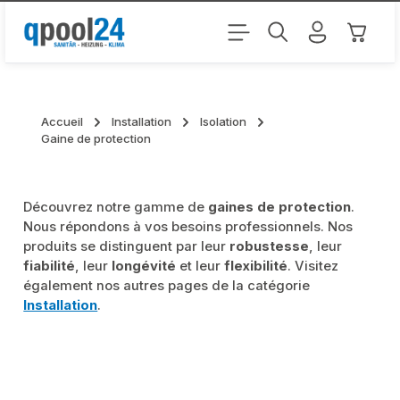
Passer au contenu principal
Le pani
Accueil
Installation
Isolation
Gaine de protection
Découvrez notre gamme de
gaines de protection
.
Nous répondons à vos besoins professionnels. Nos
produits se distinguent par leur
robustesse
, leur
fiabilité
, leur
longévité
et leur
flexibilité
. Visitez
également nos autres pages de la catégorie
Installation
.