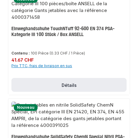
Einweghandschuhe TouchNTuff 92-600 EN 374 PSA-
Kategorie III 100 Stück / Box ANSELL
Contenu :
100 Pièce
(0.33 CHF / 1 Pièce)
Prix régulier :
41.67 CHF
Prix TTC, frais de livraison en sus
Détails
Nouveau
Einweghandschuhe SolidSafety ChemN Special Nitril PSA-