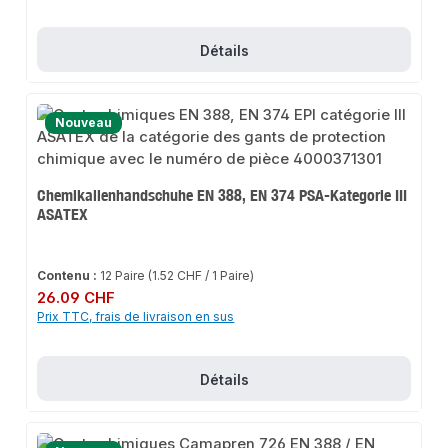
Détails
Nouveau
Chemikalienhandschuhe EN 388, EN 374 PSA-Kategorie III
ASATEX
Contenu :
12 Paire
(1.52 CHF / 1 Paire)
Prix régulier :
26.09 CHF
Prix TTC, frais de livraison en sus
Détails