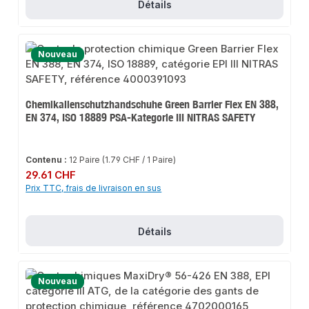
Détails
Nouveau
Chemikalienschutzhandschuhe Green Barrier Flex EN 388,
EN 374, ISO 18889 PSA-Kategorie III NITRAS SAFETY
Contenu :
12 Paire
(1.79 CHF / 1 Paire)
Prix régulier :
29.61 CHF
Prix TTC, frais de livraison en sus
Détails
Nouveau