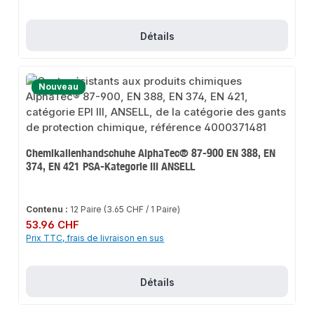
Détails
Nouveau
Chemikalienhandschuhe AlphaTec® 87-900 EN 388, EN
374, EN 421 PSA-Kategorie III ANSELL
Contenu :
12 Paire
(3.65 CHF / 1 Paire)
Prix régulier :
53.96 CHF
Prix TTC, frais de livraison en sus
Détails