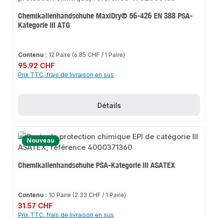
Chemikalienhandschuhe MaxiDry® 56-426 EN 388 PSA-
Kategorie III ATG
Contenu :
12 Paire
(6.85 CHF / 1 Paire)
Prix régulier :
95.92 CHF
Prix TTC, frais de livraison en sus
Détails
Nouveau
Chemikalienhandschuhe PSA-Kategorie III ASATEX
Contenu :
10 Paire
(2.33 CHF / 1 Paire)
Prix régulier :
31.57 CHF
Prix TTC, frais de livraison en sus