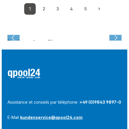
1
2
3
4
5
Page
Page
Page
Page
Page
Dernièrement consulté :
Assistance et conseils par téléphone :
+49 (0)9843 9897-0
E-Mail
kundenservice@qpool24.com