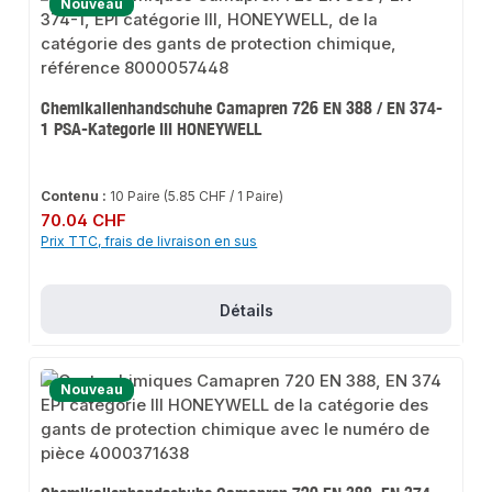
Nouveau
Chemikalienhandschuhe Camapren 726 EN 388 / EN 374-
1 PSA-Kategorie III HONEYWELL
Contenu :
10 Paire
(5.85 CHF / 1 Paire)
Prix régulier :
70.04 CHF
Prix TTC, frais de livraison en sus
Détails
Nouveau