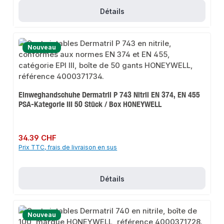
Détails
Nouveau
Einweghandschuhe Dermatril P 743 Nitril EN 374, EN 455
PSA-Kategorie III 50 Stück / Box HONEYWELL
Prix régulier :
34.39 CHF
Prix TTC, frais de livraison en sus
Détails
Nouveau