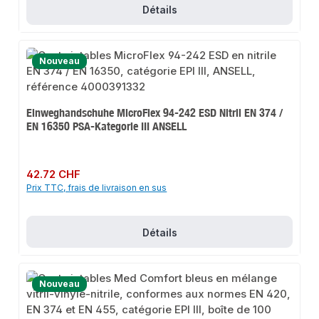
Détails
Nouveau
Einweghandschuhe MicroFlex 94-242 ESD Nitril EN 374 /
EN 16350 PSA-Kategorie III ANSELL
Prix régulier :
42.72 CHF
Prix TTC, frais de livraison en sus
Détails
Nouveau