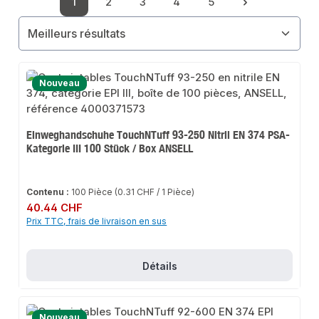
1
2
3
4
5
Page
Page
Page
Page
Page
Nouveau
Einweghandschuhe TouchNTuff 93-250 Nitril EN 374 PSA-
Kategorie III 100 Stück / Box ANSELL
Contenu :
100 Pièce
(0.31 CHF / 1 Pièce)
Prix régulier :
40.44 CHF
Prix TTC, frais de livraison en sus
Détails
Nouveau