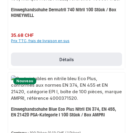
Einweghandschuhe Dermatril 740 Nitril 100 Stück / Box
HONEYWELL
Prix régulier :
35.68 CHF
Prix TTC, frais de livraison en sus
Détails
Nouveau
Einweghandschuhe Blue Eco Plus Nitril EN 374, EN 455,
EN 21420 PSA-Kategorie I 100 Stück / Box AMPRI
Contenu :
100 Pièce
(0.13 CHF / 1 Pièce)