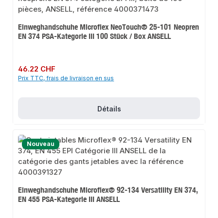
Einweghandschuhe Microflex NeoTouch® 25-101 Neopren
EN 374 PSA-Kategorie III 100 Stück / Box ANSELL
Prix régulier :
46.22 CHF
Prix TTC, frais de livraison en sus
Détails
Nouveau
Einweghandschuhe Microflex® 92-134 Versatility EN 374,
EN 455 PSA-Kategorie III ANSELL