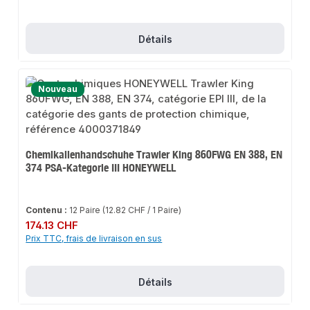
Détails
Nouveau
Chemikalienhandschuhe Trawler King 860FWG EN 388, EN
374 PSA-Kategorie III HONEYWELL
Contenu :
12 Paire
(12.82 CHF / 1 Paire)
Prix régulier :
174.13 CHF
Prix TTC, frais de livraison en sus
Détails