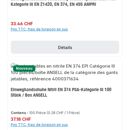
Kategorie III EN 21420, EN 374, EN 455 AMPRI
Prix régulier :
33.46 CHF
Prix TTC, frais de livraison en sus
Détails
Nouveau
Einweghandschuhe Nitril EN 374 PSA-Kategorie III 100
Stück / Box ANSELL
Contenu :
100 Pièce
(0.28 CHF / 1 Pièce)
Prix régulier :
37.18 CHF
Prix TTC, frais de livraison en sus