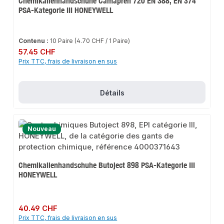
Chemikalienhandschuhe Camapren 720 EN 388, EN 374
PSA-Kategorie III HONEYWELL
Contenu :
10 Paire
(4.70 CHF / 1 Paire)
Prix régulier :
57.45 CHF
Prix TTC, frais de livraison en sus
Détails
Nouveau
Chemikalienhandschuhe Butoject 898 PSA-Kategorie III
HONEYWELL
Prix régulier :
40.49 CHF
Prix TTC, frais de livraison en sus