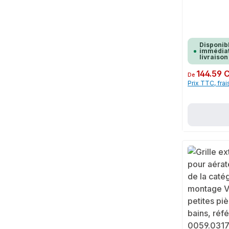
Disponib
immédiat
livraison
Prix régulier :
144.59 
De
Prix TTC, frai