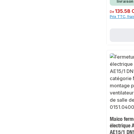
livraison
Prix régulier :
135.58 
De
Prix TTC, frai
Maico ferme
électrique 
AE15/1 DN