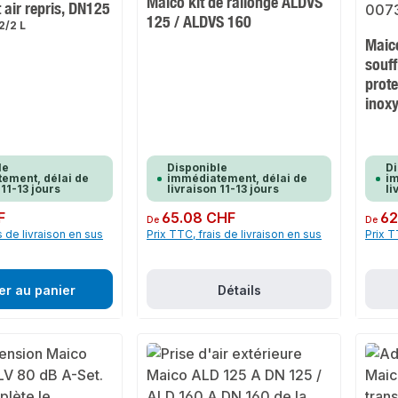
Maico kit de rallonge ALDVS
 air repris, DN125
125 / ALDVS 160
2/2 L
Maico
souff
prote
inox
le
Disponible
Di
ement, délai de
immédiatement, délai de
im
 11-13 jours
livraison 11-13 jours
li
F
Prix régulier :
65.08 CHF
Prix rég
62
De
De
s de livraison en sus
Prix TTC, frais de livraison en sus
Prix T
er au panier
Détails