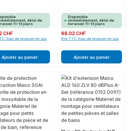
sponible
Disponible
médiatement, délai de
immédiatement, délai de
vraison 11-13 jours
livraison 11-13 jours
ulier :
2 CHF
Prix régulier :
88.02 CHF
TC, frais de livraison en sus
Prix TTC, frais de livraison en sus
Ajouter au panier
Ajouter au panier