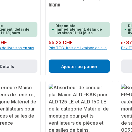
blanc
le
Disponible
Di
ement, délai de
immédiatement, délai de
im
 11-13 jours
livraison 11-13 jours
li
CHF
Prix régulier :
55.23 CHF
Prix rég
37
De
s de livraison en sus
Prix TTC, frais de livraison en sus
Prix T
Détails
Ajouter au panier