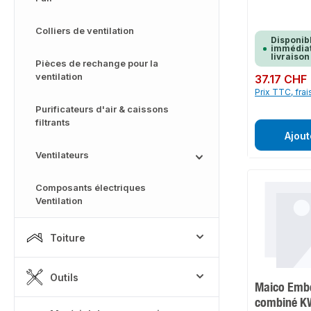
Colliers de ventilation
Disponib
immédiat
livraison
Pièces de rechange pour la
ventilation
Prix régulier :
37.17 CHF
Prix TTC, frai
Purificateurs d'air & caissons
filtrants
Ajout
Ventilateurs
Composants électriques
Ventilation
Toiture
Outils
Maico Emb
combiné KW