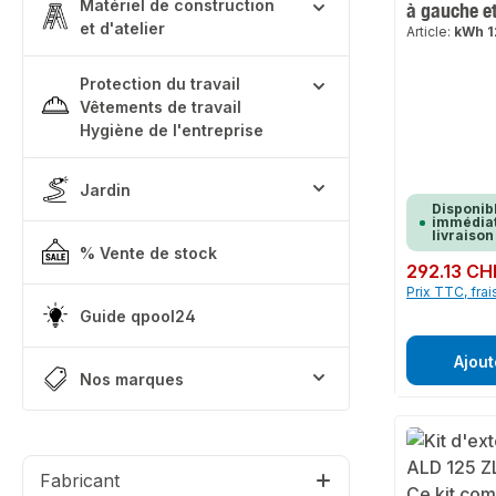
Matériel de construction
à gauche et
et d'atelier
Article:
kWh 1
Protection du travail
Vêtements de travail
Hygiène de l'entreprise
Jardin
Disponib
immédiat
livraison
% Vente de stock
Prix régulier :
292.13 CH
Prix TTC, frai
Guide qpool24
Ajout
Nos marques
Fabricant