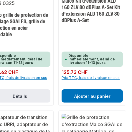
Maico Kit d'extension ALD
160 ZLV 80 dBPlus A-Set Kit
d'extension ALD 160 ZLV 80
 grille de protection de
dBPlus A-Set
lage SGAI ES, grille de
ction en acier
ydable
sponible
Disponible
médiatement, délai de
immédiatement, délai de
vraison 11-13 jours
livraison 11-13 jours
ulier :
.62 CHF
Prix régulier :
125.73 CHF
TC, frais de livraison en sus
Prix TTC, frais de livraison en sus
Détails
Ajouter au panier