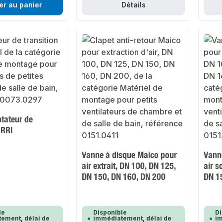
er au panier
Détails
tateur de
URRI
Vanne à disque Maico pour
Vann
air extrait, DN 100, DN 125,
air s
DN 150, DN 160, DN 200
DN 1
le
Disponible
Di
ement, délai de
immédiatement, délai de
im