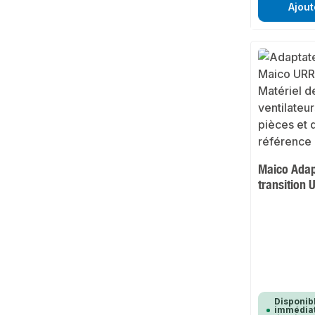
Ajout
Maico Adap
transition 
Disponib
immédiat