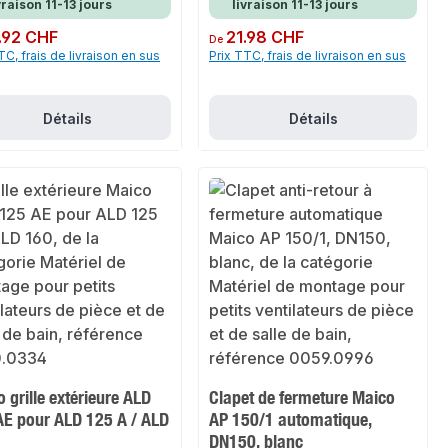
vraison 11-13 jours
livraison 11-13 jours
ulier :
.92 CHF
Prix régulier :
21.98 CHF
De
TC, frais de livraison en sus
Prix TTC, frais de livraison en sus
Détails
Détails
 grille extérieure ALD
Clapet de fermeture Maico
AE pour ALD 125 A / ALD
AP 150/1 automatique,
DN150, blanc