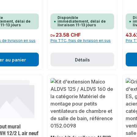
le
Disponible
Di
ement, délai de
immédiatement, délai de
im
 11-13 jours
livraison 11-13 jours
li
Prix régulier :
23.58 CHF
Prix rég
43.6
De
s de livraison en sus
Prix TTC, frais de livraison en sus
Prix T
er au panier
Détails
out mural
H 12/2 L air neuf