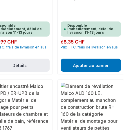
sponible
Disponible
médiatement, délai de
immédiatement, délai de
vraison 11-13 jours
livraison 11-13 jours
ulier :
.99 CHF
Prix régulier :
68.35 CHF
TC, frais de livraison en sus
Prix TTC, frais de livraison en sus
Détails
Ajouter au panier