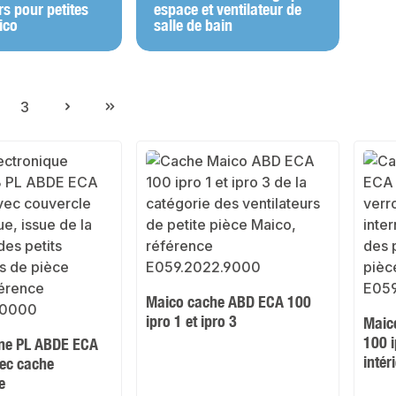
rs pour petites
espace et ventilateur de
ico
salle de bain
3
ge
Page
Maico cache ABD ECA 100
ipro 1 et ipro 3
Maic
100 i
ine PL ABDE ECA
intér
vec cache
e