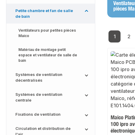
Ventilateu
pièces Ma
Petite chambre et fan de salle
de bain
Ventilateurs pour petites pièces
1
2
Maico
Page
Pa
Matériau de montage petit
espace et ventilateur de salle de
bain
Systèmes de ventilation
décentralisés
Systèmes de ventilation
centrale
Fixations de ventilation
Maico Plat
100 ipro a
Circulation et distribution de
électroniqu
l'air