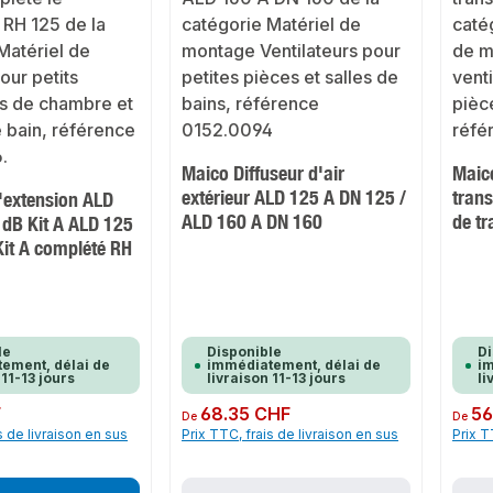
Maico Diffuseur d'air
Maic
extérieur ALD 125 A DN 125 /
trans
'extension ALD
ALD 160 A DN 160
de tr
 dB Kit A ALD 125
Kit A complété RH
le
Disponible
Di
ement, délai de
immédiatement, délai de
im
 11-13 jours
livraison 11-13 jours
li
F
Prix régulier :
68.35 CHF
Prix rég
56
De
De
s de livraison en sus
Prix TTC, frais de livraison en sus
Prix T