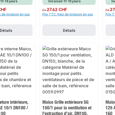
 11-13 jours
livraison 11-13 jours
li
CHF
Prix régulier :
27.62 CHF
Prix rég
27
De
De
s de livraison en sus
Prix TTC, frais de livraison en sus
Prix T
Détails
Détails
ture intérieure,
Maico Grille extérieure SG
Maico
AE 10/1 DN100 /
150/1 pour la ventilation et
125 
150
l'extraction d'air, DN150,
160