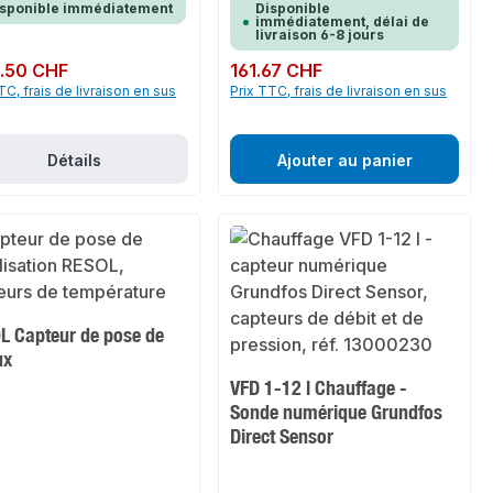
isponible immédiatement
Disponible
immédiatement, délai de
livraison 6-8 jours
ulier :
.50 CHF
Prix régulier :
161.67 CHF
TC, frais de livraison en sus
Prix TTC, frais de livraison en sus
Détails
Ajouter au panier
L Capteur de pose de
ux
VFD 1-12 l Chauffage -
Sonde numérique Grundfos
Direct Sensor