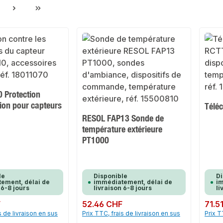
ge
 Protection
ion pour capteurs
Télé
RESOL FAP13 Sonde de
température extérieure
PT1000
le
Disponible
Di
ement, délai de
immédiatement, délai de
im
 6-8 jours
livraison 6-8 jours
li
F
Prix régulier :
52.46 CHF
Prix rég
71.5
s de livraison en sus
Prix TTC, frais de livraison en sus
Prix T