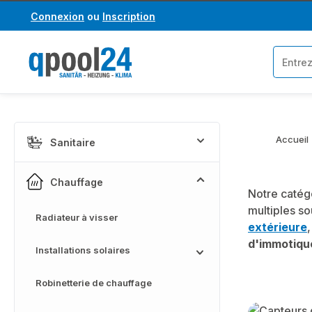
Connexion
ou
Inscription
asser au contenu principal
Passer à la recherche
Accueil
Sanitaire
Chauffage
Notre catég
multiples so
Radiateur à visser
extérieure
d'immotiqu
Installations solaires
Robinetterie de chauffage
Skip categor