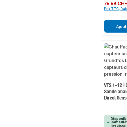
Prix régulier :
76.68 CH
Prix TTC, frai
Ajout
VFS 1-12 l 
Sonde anal
Direct Sens
Disponib
immédiat
livraison