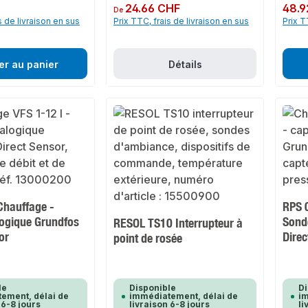
F
Prix régulier :
24.66 CHF
Prix rég
48.9
De
s de livraison en sus
Prix TTC, frais de livraison en sus
Prix T
er au panier
Détails
Chauffage -
RPS 
ogique Grundfos
Sond
RESOL TS10 Interrupteur à
or
Direc
point de rosée
le
Disponible
Di
ement, délai de
immédiatement, délai de
im
 6-8 jours
livraison 6-8 jours
li