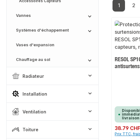
Accessoires Capteurs
1
2
Page
Pa
Vannes
Systèmes d'échappement
Vases d'expansion
RESOL SP10
Chauffage au sol
antisurtens
Radiateur
Installation
Disponib
Ventilation
immédiat
livraison
Prix régulier :
38.79 CH
Toiture
Prix TTC, frai