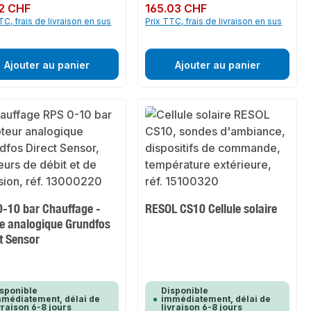
ulier :
2 CHF
Prix régulier :
165.03 CHF
TC, frais de livraison en sus
Prix TTC, frais de livraison en sus
Ajouter au panier
Ajouter au panier
0-10 bar Chauffage -
RESOL CS10 Cellule solaire
e analogique Grundfos
t Sensor
sponible
Disponible
médiatement, délai de
immédiatement, délai de
vraison 6-8 jours
livraison 6-8 jours