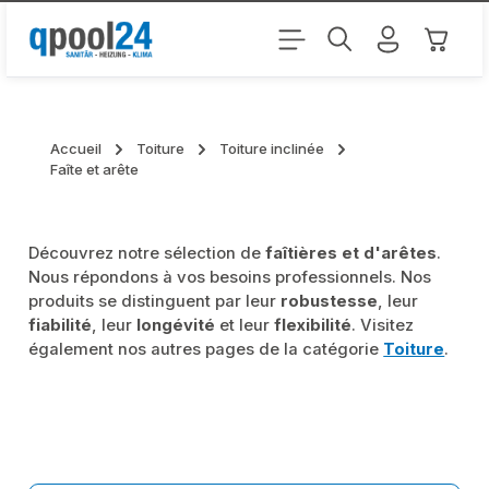
Passer au contenu principal
Le pani
Accueil
Toiture
Toiture inclinée
Faîte et arête
Découvrez notre sélection de
faîtières et d'arêtes
.
Nous répondons à vos besoins professionnels. Nos
produits se distinguent par leur
robustesse
, leur
fiabilité
, leur
longévité
et leur
flexibilité
. Visitez
également nos autres pages de la catégorie
Toiture
.