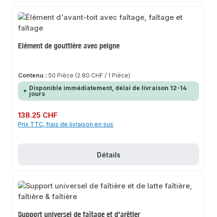
Elément de gouttière avec peigne
Contenu :
50 Pièce
(2.80 CHF / 1 Pièce)
Disponible immédiatement, délai de livraison 12-14
jours
Prix régulier :
138.25 CHF
Prix TTC, frais de livraison en sus
Détails
Support universel de faîtage et d'arêtier