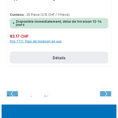
Contenu :
25 Pièce
(3.15 CHF / 1 Pièce)
Disponible immédiatement, délai de livraison 12-14
jours
Prix régulier :
83.17 CHF
Prix TTC, frais de livraison en sus
Détails
Dernièrement consulté :